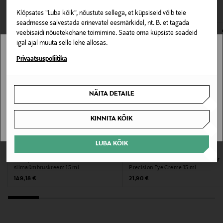
VAATASID KA
Parandav
avamata originaalpakendis.
Klõpsates "Luba kõik", nõustute sellega, et küpsiseid võib teie
E-POE TAGASTUSED
seadmesse salvestada erinevatel eesmärkidel, nt. B. et tagada
Kategooria
veebisaidi nõuetekohane toimimine. Saate oma küpsiste seadeid
Silmaümbruskreem
igal ajal muuta selle lehe allosas.
Stockmann pole Sinu riigis saadaval.
Privaatsuspoliitika
Tooteohutusalane väide
Sinu riiki ei ole kohaletoimetamine saadaval.
Toote sattumisel silma loputada koheselt rohke
veega.
NÄITA DETAILE
SAAN ARU
Suurus
KINNITA KÕIK
15 ml
LUBA KÕIK
LA MER
L'ORÉAL PARIS
Tootjamaa
The Eye Balm Intense
Silmaümbruskreem Revitalift Laser
silmaümbruskreem 15 ml
Precision Eye Creme 15 ml
SAKSAMAA
Original Price
Original Price
149,18 €
21,90 €
Tootja
Loreal Finland Oy