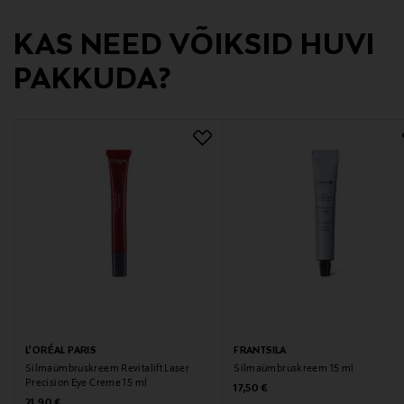
Tootja aadress
KAS NEED VÕIKSID HUVI
Keilaranta 13 A, 02150, Espoo, Finland
PAKKUDA?
Digitaalne aadress
neuvonta@loreal.com
Märksõnad
Anti-age, vananemisvastane kreem
L'ORÉAL PARIS
FRANTSILA
Silmaümbruskreem Revitalift Laser
Silmaümbruskreem 15 ml
Precision Eye Creme 15 ml
Original Price
17,50 €
Original Price
21,90 €