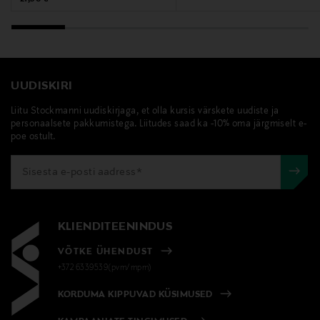
UUDISKIRI
Liitu Stockmanni uudiskirjaga, et olla kursis värskete uudiste ja
personaalsete pakkumistega. Liitudes saad ka -10% oma järgmiselt e-
poe ostult.
KLIENDITEENINDUS
VÕTKE ÜHENDUST
+372 6339539(pvm/mpm)
KORDUMA KIPPUVAD KÜSIMUSED