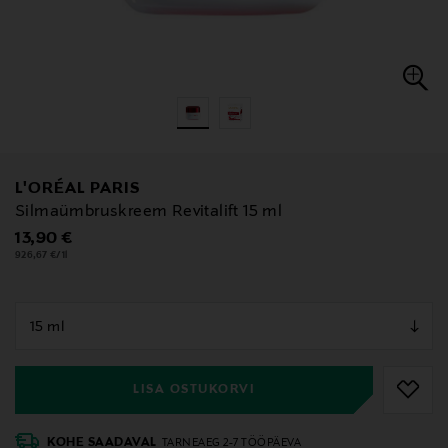
L'ORÉAL PARIS
Silmaümbruskreem Revitalift 15 ml
Original Price
13,90 €
926,67 €/1l
null
null
LISA OSTUKORVI
KOHE SAADAVAL
TARNEAEG 2-7 TÖÖPÄEVA