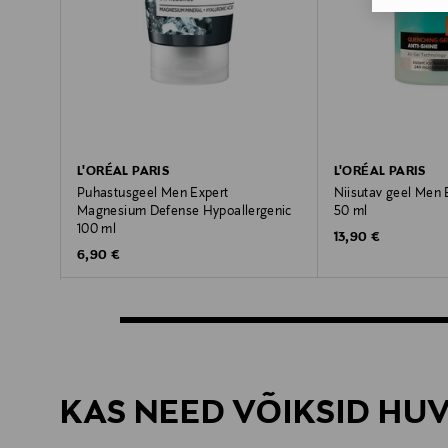
L'ORÉAL PARIS
L'ORÉAL PARIS
Puhastusgeel Men Expert
Niisutav geel Men 
Magnesium Defense Hypoallergenic
50 ml
100 ml
Original Price
13,90 €
Original Price
6,90 €
KAS NEED VÕIKSID HU