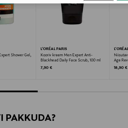
L'ORÉAL PARIS
L'ORÉA
Expert Shower Gel,
Kooriv kreem Men Expert Anti-
Niisuta
Blackhead Daily Face Scrub, 100 ml
Age Revi
Original Price
Original
7,90 €
18,90 €
VI PAKKUDA?