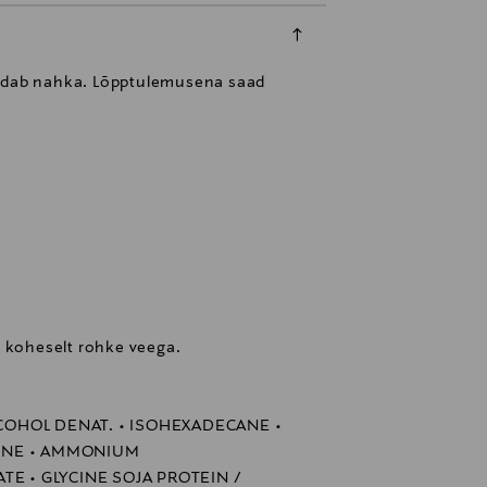
gevdab nahka. Lõpptulemusena saad
a koheselt rohke veega.
LCOHOL DENAT. • ISOHEXADECANE •
ENE • AMMONIUM
E • GLYCINE SOJA PROTEIN /