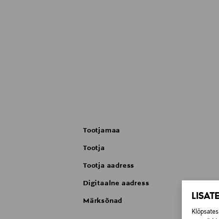
Tootjamaa
Tootja
Tootja aadress
Digitaalne aadress
LISAT
Märksõnad
Klõpsates 