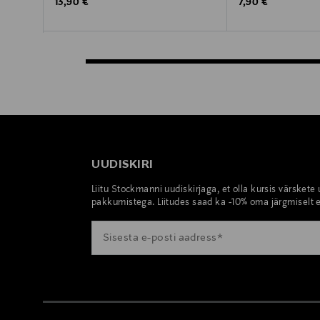
Original Price
Original Price
13,90 €
7,90 €
UUDISKIRI
Liitu Stockmanni uudiskirjaga, et olla kursis värskete
pakkumistega. Liitudes saad ka -10% oma järgmiselt e