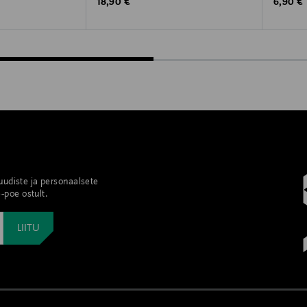
Original Price
Original
18,90 €
6,90 €
 uudiste ja personaalsete
-poe ostult.