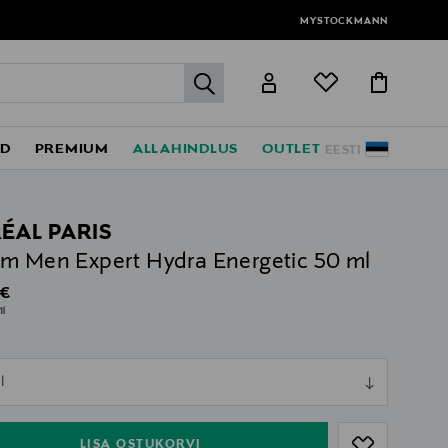
MYSTOCKMANN
label.header.go
ED
PREMIUM
ALLAHINDLUS
OUTLET
EESTI
RÉAL PARIS
m Men Expert Hydra Energetic 50 ml
al Price
 €
1l
ull
l
ull
LISA OSTUKORVI