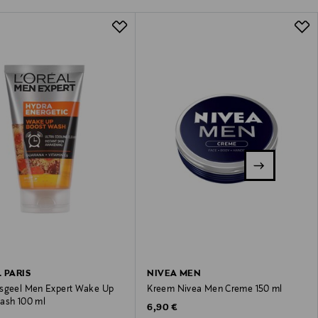
L PARIS
NIVEA MEN
sgeel Men Expert Wake Up
Kreem Nivea Men Creme 150 ml
ash 100 ml
Original Price
6,90 €