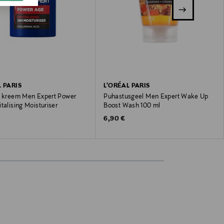
L PARIS
L'ORÉAL PARIS
v kreem Men Expert Power
Puhastusgeel Men Expert Wake Up
talising Moisturiser
Boost Wash 100 ml
 Price
Original Price
6,90 €