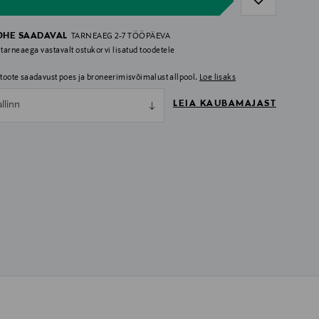
OHE SAADAVAL
TARNEAEG 2-7 TÖÖPÄEVA
 tarneaega vastavalt ostukorvi lisatud toodetele
i toote saadavust poes ja broneerimisvõimalust allpool.
Loe lisaks
LEIA KAUBAMAJAST
allinn