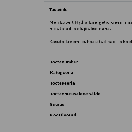
Tooteinfo
Men Expert Hydra Energetic kreem niis
niisutatud ja elujõulise naha.
Kasuta kreemi puhastatud näo- ja kae
Tootenumber
Kategooria
Tooteseeria
Tooteohutusalane väide
Suurus
Koostisosad