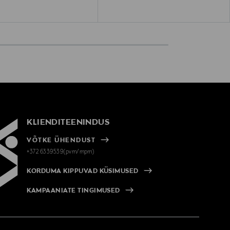
 Price
KLIENDITEENINDUS
VÕTKE ÜHENDUST
+372 6339539(pvm/mpm)
KORDUMA KIPPUVAD KÜSIMUSED
KAMPAANIATE TINGIMUSED