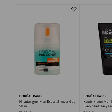
L'ORÉAL PARIS
L'ORÉAL PARIS
Niisutav geel Men Expert Shower Gel,
Kooriv kreem Men E
50 ml
Blackhead Daily Fa