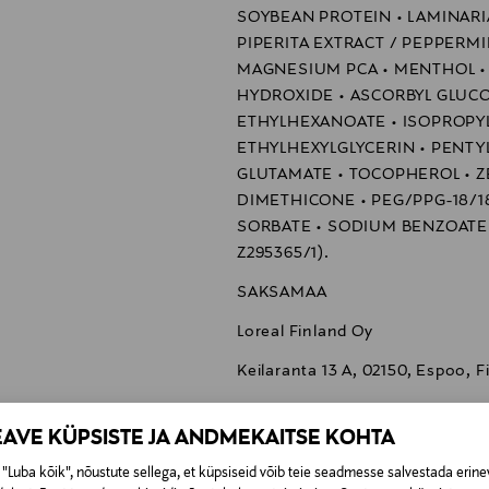
SOYBEAN PROTEIN • LAMINARI
PIPERITA EXTRACT / PEPPERMI
MAGNESIUM PCA • MENTHOL •
HYDROXIDE • ASCORBYL GLUCO
ETHYLHEXANOATE • ISOPROPYL 
ETHYLHEXYLGLYCERIN • PENTY
GLUTAMATE • TOCOPHEROL • Z
DIMETHICONE • PEG/PPG-18/1
SORBATE • SODIUM BENZOATE •
Z295365/1).
SAKSAMAA
Loreal Finland Oy
Keilaranta 13 A, 02150, Espoo, F
neuvonta@loreal.com
EAVE KÜPSISTE JA ANDMEKAITSE KOHTA
L'Oréal Paris Men Expert, loreal
"Luba kõik", nõustute sellega, et küpsiseid võib teie seadmesse salvestada erine