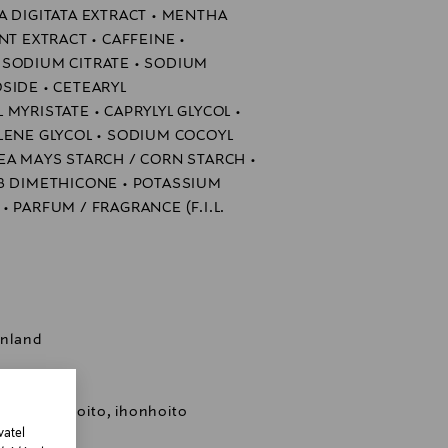
A DIGITATA EXTRACT • MENTHA
NT EXTRACT • CAFFEINE •
 SODIUM CITRATE • SODIUM
SIDE • CETEARYL
MYRISTATE • CAPRYLYL GLYCOL •
LENE GLYCOL • SODIUM COCOYL
EA MAYS STARCH / CORN STARCH •
8 DIMETHICONE • POTASSIUM
 PARFUM / FRAGRANCE (F.I.L.
inland
, kasvojenhoito, ihonhoito
vatel