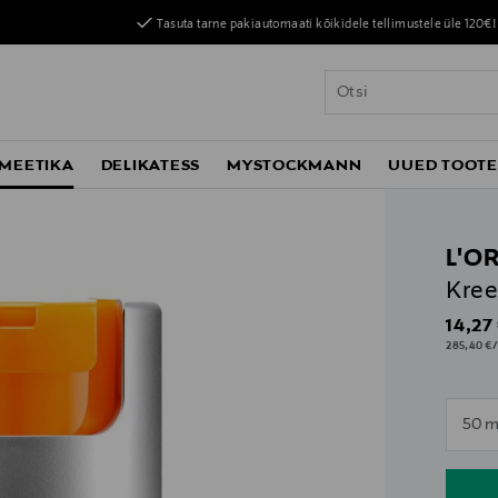
Tasuta tarne pakiautomaati kõikidele tellimustele üle 120€!
MEETIKA
DELIKATESS
MYSTOCKMANN
UUED TOOT
L'O
Kree
Origin
14,27
285,40 €/
n
50 m
n