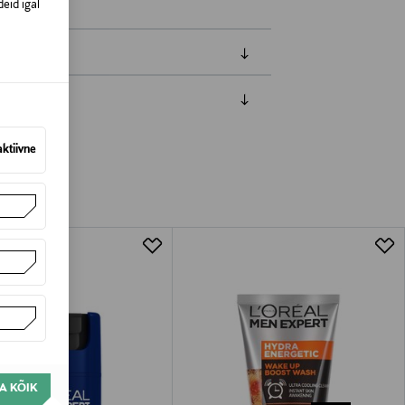
eid igal
amisest. Suletud pakendis toodete puhul
vad olema avamata originaalpakendis.
aktiivne
A KÕIK