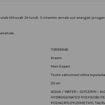
utab tõhusalt 24 tundi. C-vitamiin annab uut energiat ja tu
lanahale.
112068646
Kreem
Men Expert
Toote sattumisel silma loputad
50 ml
AQUA / WATER • GLYCERIN • A
HYDROGENATED POLYISOBUT
POLYACRYLOYLDIMETHYL TAURAT