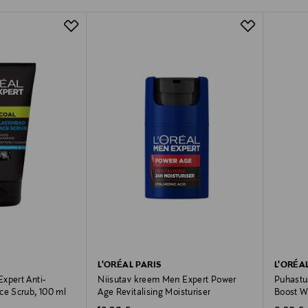
L'ORÉAL PARIS
L'ORÉA
xpert Anti-
Niisutav kreem Men Expert Power
Puhastu
ce Scrub, 100 ml
Age Revitalising Moisturiser
Boost W