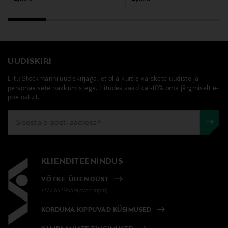
UUDISKIRI
Liitu Stockmanni uudiskirjaga, et olla kursis värskete uudiste ja
personaalsete pakkumistega. Liitudes saad ka -10% oma järgmiselt e-
poe ostult.
KLIENDITEENINDUS
VÕTKE ÜHENDUST
+372 6339539(pvm/mpm)
KORDUMA KIPPUVAD KÜSIMUSED