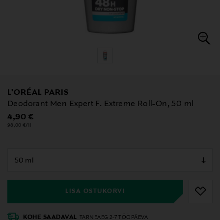
L'ORÉAL PARIS
Deodorant Men Expert F. Extreme Roll-On, 50 ml
Original Price
4,90 €
98,00 €/1l
null
null
LISA OSTUKORVI
KOHE SAADAVAL
TARNEAEG 2-7 TÖÖPÄEVA