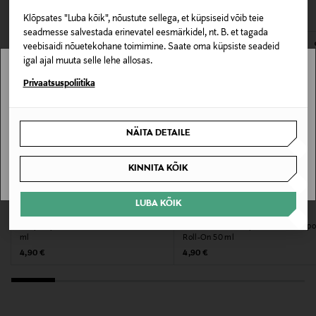
VAATASID KA
avamata originaalpakendis.
Antiperspirant
Klõpsates "Luba kõik", nõustute sellega, et küpsiseid võib teie
E-POE TAGASTUSED
seadmesse salvestada erinevatel eesmärkidel, nt. B. et tagada
Jah
veebisaidi nõuetekohane toimimine. Saate oma küpsiste seadeid
igal ajal muuta selle lehe allosas.
Tooteohutusalane väide
Stockmann pole Sinu riigis saadaval.
Privaatsuspoliitika
Selle toote kasutamisel ei ole tavapärastes või
Sinu riiki ei ole kohaletoimetamine saadaval.
mõistlikult prognoositavates kasutustingimustes
NÄITA DETAILE
erilisi ettevaatusabinõusid vaja.
SAAN ARU
Suurus
KINNITA KÕIK
50 ml
LUBA KÕIK
LV
L'ORÉAL PARIS
Tootjamaa
Antiperspirant Men Power roll-on, 50
Deodorant Men Expert Invincible Spo
ml
Roll-On 50 ml
POOLA
Original Price
Original Price
4,90 €
4,90 €
Valmistaja tootenumber
3600521848289