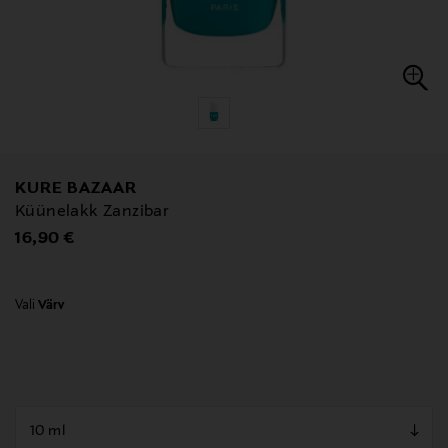
KURE BAZAAR
Küünelakk Zanzibar
Original Price
16,90 €
Vali
Värv
null
null