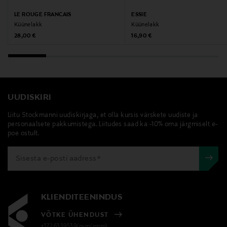
30180611
LE ROUGE FRANCAIS
ESSIE
Küünelakk
Küünelakk
Original Price
Original Price
28,00 €
16,90 €
Tootja
Tree of Brands AB
Tootja aadress
UUDISKIRI
Tree of Brands AB, Brobyvägen 2, 18735 Täby, Sweden
Liitu Stockmanni uudiskirjaga, et olla kursis värskete uudiste ja
Digitaalne aadress
personaalsete pakkumistega. Liitudes saad ka -10% oma järgmiselt e-
poe ostult.
hello@treeofbrands.com
Märksõnad
Kure Bazaar, küünelakk, küüned
KLIENDITEENINDUS
VÕTKE ÜHENDUST
+372 6339539(pvm/mpm)