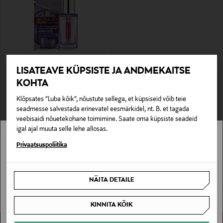
LISATEAVE KÜPSISTE JA ANDMEKAITSE
L'ORÉAL PARIS
KOHTA
Silmaümbrusseerum Revitalift Filler
2,5% Hyaluronic Acid + Caffein
Original Price
23,90 €
Klõpsates "Luba kõik", nõustute sellega, et küpsiseid võib teie
seadmesse salvestada erinevatel eesmärkidel, nt. B. et tagada
veebisaidi nõuetekohane toimimine. Saate oma küpsiste seadeid
igal ajal muuta selle lehe allosas.
Stockmann pole Sinu riigis saadaval.
Privaatsuspoliitika
Sinu riiki ei ole kohaletoimetamine saadaval.
NÄITA DETAILE
SAAN ARU
KINNITA KÕIK