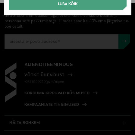
LUBA KÕIK
UUDISKIRI
Liitu Stockmanni uudiskirjaga, et olla kursis värskete uudiste ja
personaalsete pakkumistega. Liitudes saad ka -10% oma järgmiselt e-
poe ostult.
KLIENDITEENINDUS
VÕTKE ÜHENDUST
+372 6339539(pvm/mpm)
KORDUMA KIPPUVAD KÜSIMUSED
KAMPAANIATE TINGIMUSED
NÄITA ROHKEM