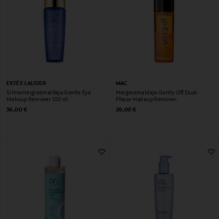
ESTÉE LAUDER
MAC
Silmameigieemaldaja Gentle Eye
Meigieemaldaja Gently Off Dual-
Makeup Remover 100 sh
Phase Makeup Remover
Original Price
Original Price
36,00 €
29,00 €