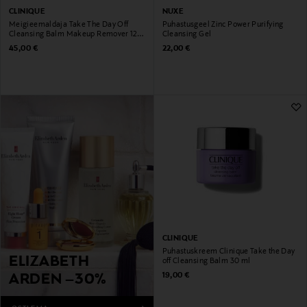
CLINIQUE
NUXE
Meigieemaldaja Take The Day Off
Puhastusgeel Zinc Power Purifying
Cleansing Balm Makeup Remover 125
Cleansing Gel
ml
Original Price
Original Price
45,00 €
22,00 €
CLINIQUE
Puhastuskreem Clinique Take the Day
ELIZABETH
off Cleansing Balm 30 ml
Original Price
19,00 €
ARDEN –30%