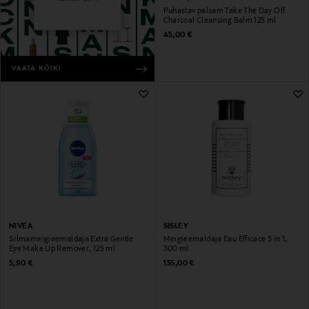
Puhastav palsam Take The Day Off
Charcoal Cleansing Balm 125 ml
Original Price
45,00 €
VAATA KÕIKI
NIVEA
SISLEY
Silmameigieemaldaja Extra Gentle
Meigieemaldaja Eau Efficace 3 in 1,
Eye Make Up Remover, 125 ml
300 ml
Original Price
Original Price
5,90 €
135,00 €