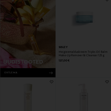
SISLEY
Meigieemalduskreem Triple-Oil Balm
Make-Up Remover & Cleanser 125 g
Original Price
127,00 €
UUDISTOOTED
OSTLEMA