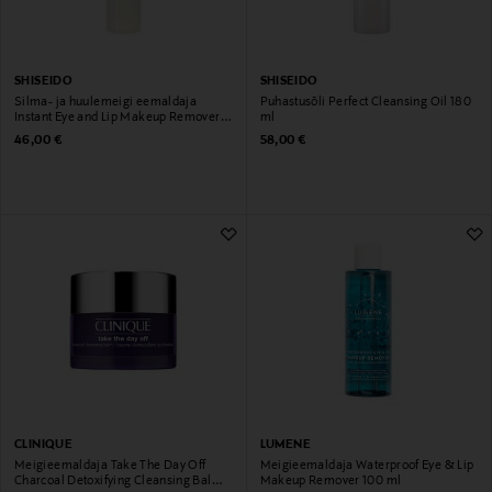
SHISEIDO
SHISEIDO
Silma- ja huulemeigi eemaldaja
Puhastusõli Perfect Cleansing Oil 180
Instant Eye and Lip Makeup Remover
ml
125 ml
Original Price
Original Price
46,00 €
58,00 €
CLINIQUE
LUMENE
Meigieemaldaja Take The Day Off
Meigieemaldaja Waterproof Eye & Lip
Charcoal Detoxifying Cleansing Balm
Makeup Remover 100 ml