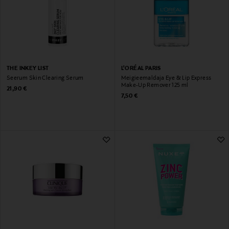
THE INKEY LIST
L'ORÉAL PARIS
Seerum Skin Clearing Serum
Meigieemaldaja Eye & Lip Express
Make-Up Remover 125 ml
Original Price
21,90 €
Original Price
7,50 €