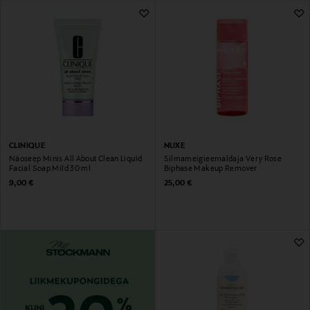
CLINIQUE
NUXE
Näoseep Minis All About Clean Liquid
Silmameigieemaldaja Very Rose
Facial Soap Mild 30 ml
Biphase Makeup Remover
Original Price
Original Price
9,00 €
25,00 €