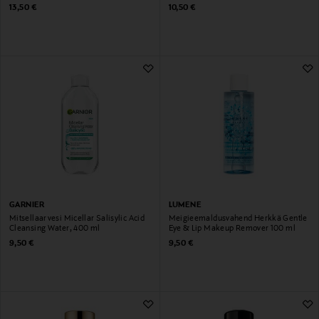
30 ml
Original Price
Original Price
13,50 €
10,50 €
GARNIER
LUMENE
Mitsellaarvesi Micellar Salisylic Acid
Meigieemaldusvahend Herkkä Gentle
Cleansing Water, 400 ml
Eye & Lip Makeup Remover 100 ml
Original Price
Original Price
9,50 €
9,50 €