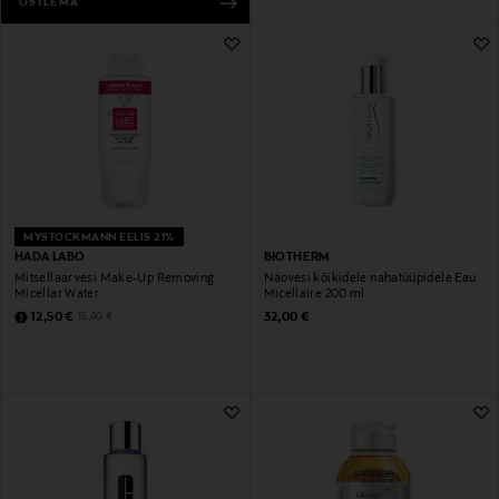
OSTLEMA
MYSTOCKMANN EELIS 21%
HADA LABO
BIOTHERM
Mitsellaarvesi Make-Up Removing
Näovesi kõikidele nahatüüpidele Eau
Micellar Water
Micellaire 200 ml
Discounted Price
Original Price
Original Price
12,50 €
32,00 €
15,90 €