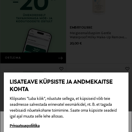
EMBRYOLISSE
Meigieemalduspiim Gentle
Waterproof Milky Make-Up Remover
Emulsion
Original Price
20,00 €
OSTLEMA
LISATEAVE KÜPSISTE JA ANDMEKAITSE
KOHTA
Klõpsates "Luba kõik", nõustute sellega, et küpsiseid võib teie
seadmesse salvestada erinevatel eesmärkidel, nt. B. et tagada
veebisaidi nõuetekohane toimimine. Saate oma küpsiste seadeid
igal ajal muuta selle lehe allosas.
CLINIQUE
EMBRYOLISSE
Stockmann pole Sinu riigis saadaval.
Privaatsuspoliitika
Näoseep Minis All About Clean Liquid
Mitsellaartoonik