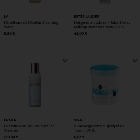
LV
ESTÉE LAUDER
Mitsellaarvesi Micellar Cleansing
Meigieemalduskreem Take It Away
Water
Makeup Remover Lotion 200 ml
Original Price
Original Price
5,90 €
43,00 €
LA MER
VIVAL
Puhastusvesi The Cool Micellar
silmameigieemalduspadjad Oil
Cleanser
Touch, 100 tk
Original Price
Original Price
120,00 €
6,53 €