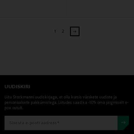
1
2
UUDISKIRI
Liitu Stockmanni uudiskirjaga, et olla kursis värskete uudiste ja
personaalsete pakkumistega. Liitudes saad ka -10% oma järgmiselt e-
poe ostult.