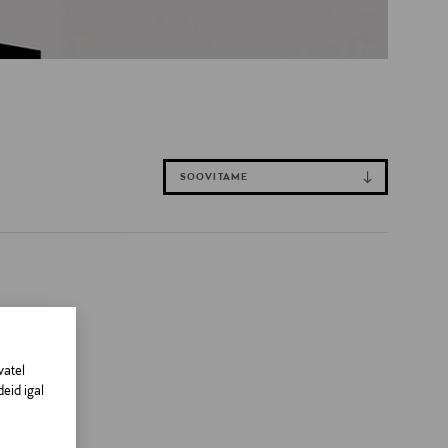
SOOVITAME
vatel
eid igal