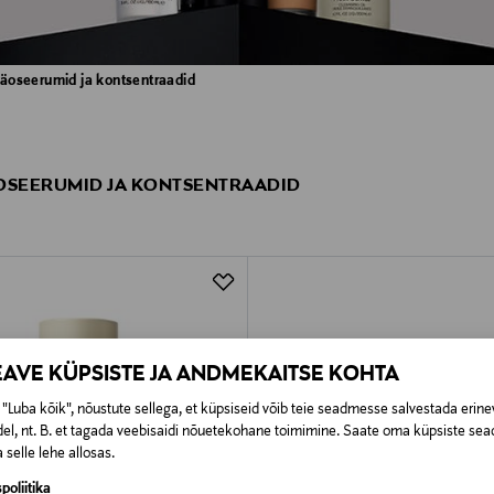
äoseerumid ja kontsentraadid
OSEERUMID JA KONTSENTRAADID
EAVE KÜPSISTE JA ANDMEKAITSE KOHTA
"Luba kõik", nõustute sellega, et küpsiseid võib teie seadmesse salvestada erine
el, nt. B. et tagada veebisaidi nõuetekohane toimimine. Saate oma küpsiste sead
 selle lehe allosas.
poliitika