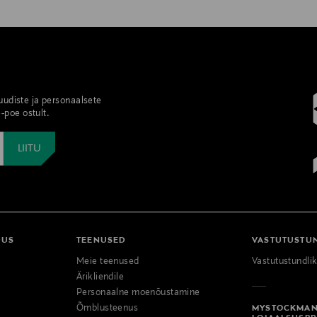
 uudiste ja personaalsete
-poe ostult.
DUS
TEENUSED
VASTUTUSTU
Meie teenused
Vastutustundli
Ärikliendile
Personaalne moenõustamine
Õmblusteenus
MYSTOCKMA