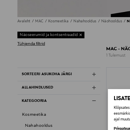
Avaleht
MAC
Kosmeetika
Nahahooldus
Näohooldus
N
Näoseerumid ja kontsentraadid
Tühjenda filtrid
MAC - NÄ
1 Tulemust
1 Tulemust
SORTEERI ASUKOHA JÄRGI
ALLAHINDLUSED
LISAT
KATEGOORIA
Klõpsates 
eesmärkid
Kosmeetika
ajal muuta
Nahahooldus
Privaatsus