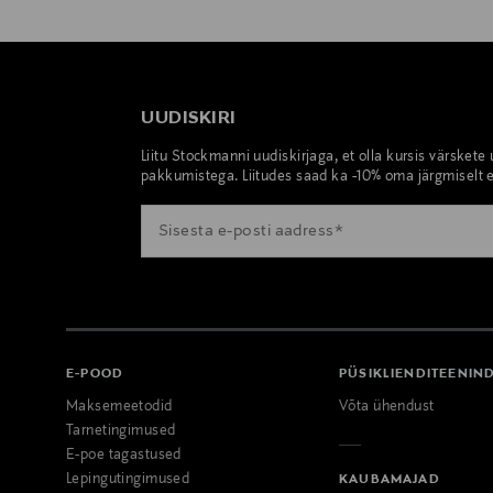
UUDISKIRI
Liitu Stockmanni uudiskirjaga, et olla kursis värskete
pakkumistega. Liitudes saad ka -10% oma järgmiselt e
E-POOD
PÜSIKLIENDITEENIN
Maksemeetodid
Võta ühendust
Tarnetingimused
E-poe tagastused
Lepingutingimused
KAUBAMAJAD