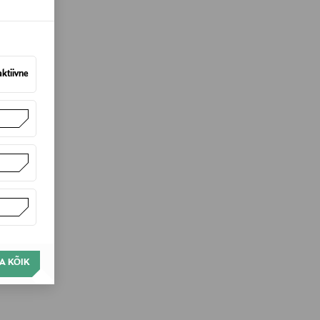
aktiivne
A KÕIK