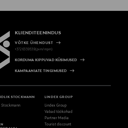
KLIENDITEENINDUS
VÕTKE ÜHENDUST
+372 6339539(pvm/mpm)
KORDUMA KIPPUVAD KÜSIMUSED
KAMPAANIATE TINGIMUSED
NDLIK STOCKMANN
LINDEX GROUP
k Stockmann
Lindex Group
Vabad töökohad
Partner Media
NN
Tourist discount