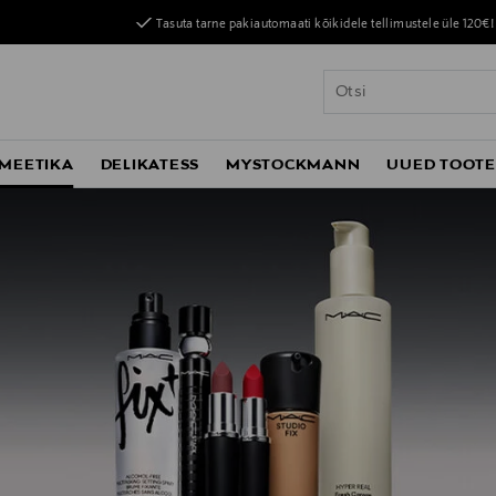
Tasuta tarne pakiautomaati kõikidele tellimustele üle 120€!
MEETIKA
DELIKATESS
MYSTOCKMANN
UUED TOOT