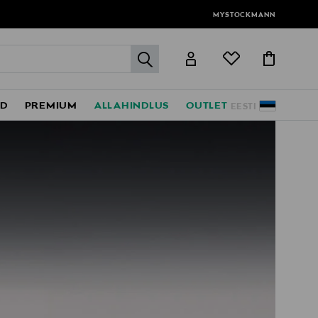
MYSTOCKMANN
label.header.go
ED
PREMIUM
ALLAHINDLUS
OUTLET
EESTI