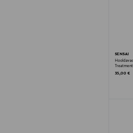
SENSAI
Hooldavad
Treatment
Original P
35,00 €