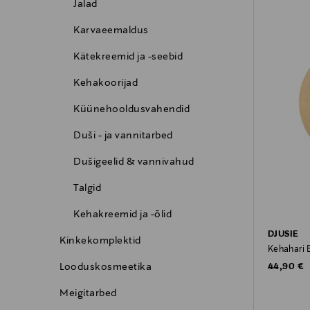
Jalad
Karvaeemaldus
Kätekreemid ja -seebid
Kehakoorijad
Küünehooldusvahendid
Duši - ja vannitarbed
Dušigeelid & vannivahud
Talgid
Kehakreemid ja -õlid
DJUSIE
Kinkekomplektid
Kehahari 
Original P
Looduskosmeetika
44,90 €
Meigitarbed