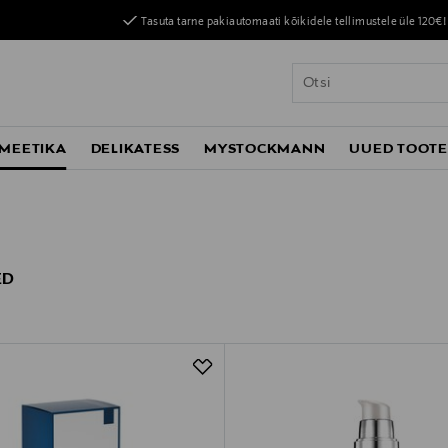
Tasuta tarne pakiautomaati kõikidele tellimustele üle 120€!
MEETIKA
DELIKATESS
MYSTOCKMANN
UUED TOOT
ED