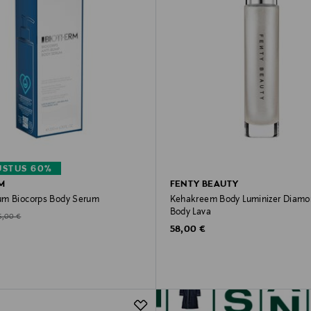
STUS 60%
M
FENTY BEAUTY
um Biocorps Body Serum
Kehakreem Body Luminizer Diam
Body Lava
d Price
iginal Price
5,00 €
Original Price
58,00 €