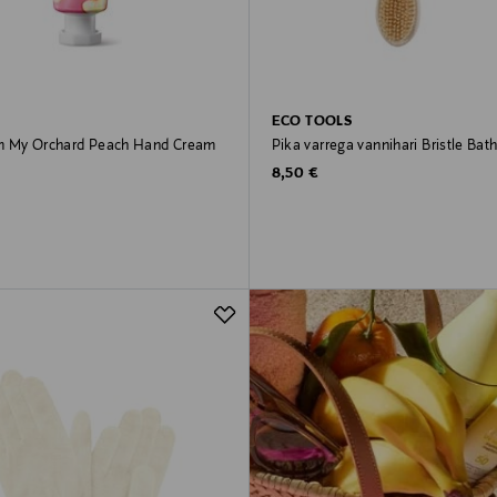
ECO TOOLS
m My Orchard Peach Hand Cream
Pika varrega vannihari Bristle Bat
rice
Original Price
8,50 €