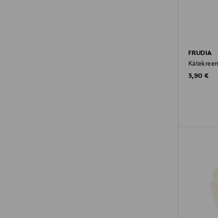
FRUDIA
Kätekree
Original P
3,90 €