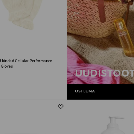
 kindad Cellular Performance
 Gloves
UUDISTOO
rice
OSTLEMA