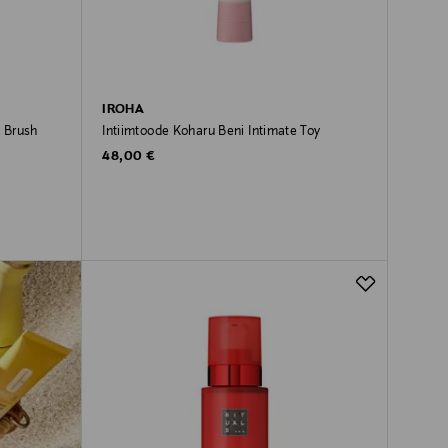
IROHA
h Brush
Intiimtoode Koharu Beni Intimate Toy
Original Price
48,00 €