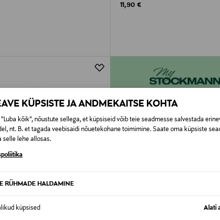
rice
Original Price
11,90 €
EAVE KÜPSISTE JA ANDMEKAITSE KOHTA
"Luba kõik", nõustute sellega, et küpsiseid võib teie seadmesse salvestada erine
el, nt. B. et tagada veebisaidi nõuetekohane toimimine. Saate oma küpsiste sead
 selle lehe allosas.
poliitika
TE RÜHMADE HALDAMINE
alikud küpsised
Alati 