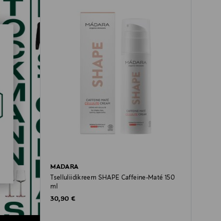
MADARA
Tselluliidikreem SHAPE Caffeine-Maté 150
ml
Original Price
30,90 €