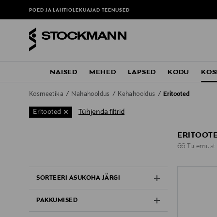
POED JA LAHTIOLEKUAJAD
TEENUSED
NAISED
MEHED
LAPSED
KODU
KOS
Kosmeetika
Nahahooldus
Kehahooldus
Eritooted
Tühjenda filtrid
Eritooted
ERITOOT
66 Tulemust
66 Tulemust
SORTEERI ASUKOHA JÄRGI
PAKKUMISED