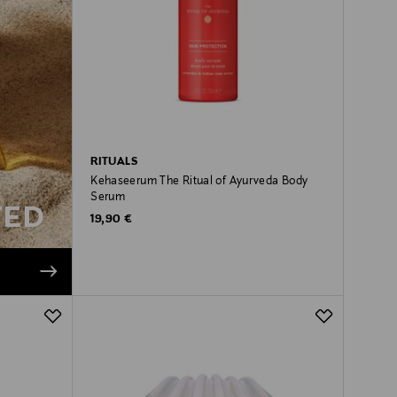
RITUALS
Kehaseerum The Ritual of Ayurveda Body
Serum
TED
Original Price
19,90 €