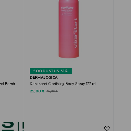
SOODUSTUS 31%
DERMALOGICA
ond Bomb
Kehasprei Clarifying Body Spray 177 ml
Discounted Price
Original Price
25,00 €
36,00 €