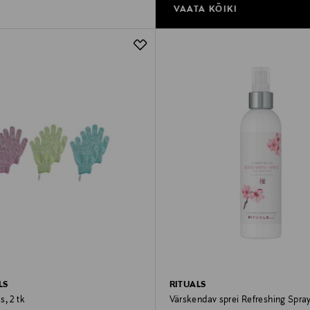
VAATA KÕIKI
LS
RITUALS
, 2 tk
Värskendav sprei Refreshing Spra