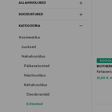
ALLAHINDLUSED
SOODUSTUSED
KATEGOORIA
Kosmeetika
Juuksed
Nahahooldus
SOODU
Päikesetooted
BIOTHER
Kehaseer
Näohooldus
Discounte
Or
21,90 €
5
Kehahooldus
Deodorandid
Eritooted