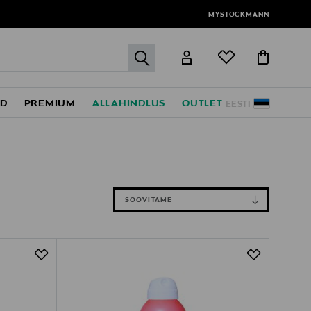
MYSTOCKMANN
label.header.go
ED
PREMIUM
ALLAHINDLUS
OUTLET
EESTI
SOOVITAME