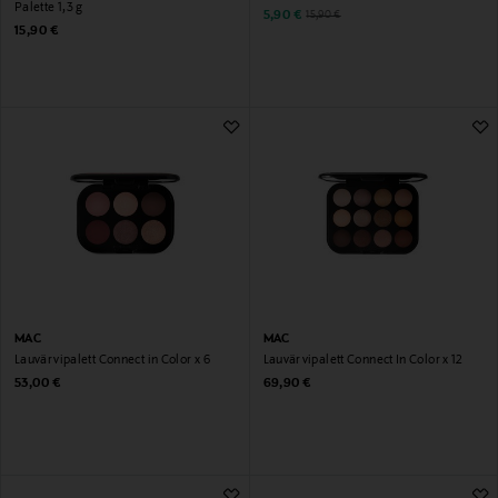
Palette 1,3 g
Discounted Price
Original Price
5,90 €
15,90 €
Original Price
15,90 €
MAC
MAC
Lauvärvipalett Connect in Color x 6
Lauvärvipalett Connect In Color x 12
Original Price
Original Price
53,00 €
69,90 €