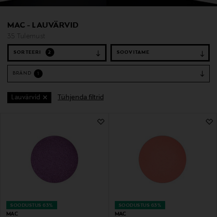
MAC - LAUVÄRVID
35 Tulemust
SORTEERI
2
BRÄND
1
Tühjenda filtrid
Lauvärvid
35 Tulemust
SOODUSTUS 63%
SOODUSTUS 63%
MAC
MAC