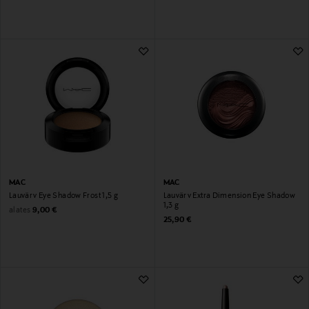
MAC
MAC
Lauvärv Eye Shadow Frost 1,5 g
Lauvärv Extra Dimension Eye Shadow
1,3 g
Original Price
alates
9,00 €
Original Price
25,90 €