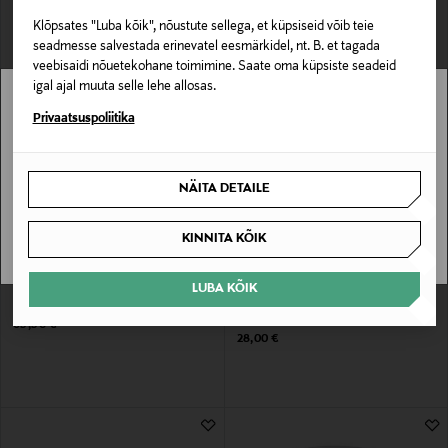
Original Price
25,62 €
Klõpsates "Luba kõik", nõustute sellega, et küpsiseid võib teie
seadmesse salvestada erinevatel eesmärkidel, nt. B. et tagada
veebisaidi nõuetekohane toimimine. Saate oma küpsiste seadeid
igal ajal muuta selle lehe allosas.
Stockmann pole Sinu riigis saadaval.
Privaatsuspoliitika
Sinu riiki ei ole kohaletoimetamine saadaval.
NÄITA DETAILE
SAAN ARU
KINNITA KÕIK
MAC
MAC
LUBA KÕIK
Lauvärvipalett Connect In Color x 12
Lauvärv Eye Shadow Shadeshift
Chrome
Original Price
69,90 €
Original Price
28,00 €