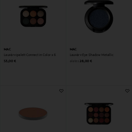
MAC
MAC
Lauvärvipalett Connect in Color x 6
Lauvärv Eye Shadow Metallic
Original Price
Original Price
alates
53,00 €
28,00 €