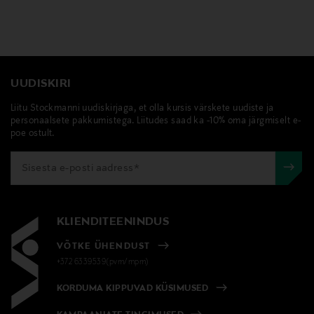
UUDISKIRI
Liitu Stockmanni uudiskirjaga, et olla kursis värskete uudiste ja
personaalsete pakkumistega. Liitudes saad ka -10% oma järgmiselt e-
poe ostult.
KLIENDITEENINDUS
VÕTKE ÜHENDUST
+372 6339539(pvm/mpm)
KORDUMA KIPPUVAD KÜSIMUSED