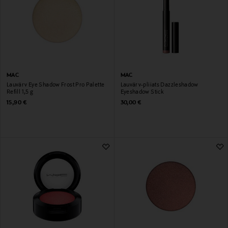
MAC
MAC
Lauvärv Eye Shadow Frost Pro Palette
Lauvärv-pliiats Dazzleshadow
Refill 1,5 g
Eyeshadow Stick
Original Price
Original Price
15,90 €
30,00 €