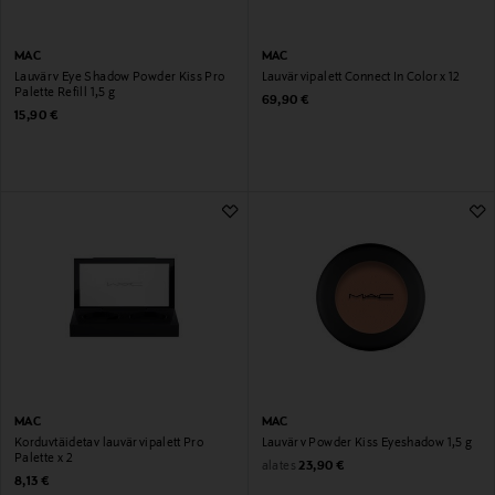
MAC
MAC
Lauvärv Eye Shadow Powder Kiss Pro
Lauvärvipalett Connect In Color x 12
Palette Refill 1,5 g
Original Price
69,90 €
Original Price
15,90 €
MAC
MAC
Korduvtäidetav lauvärvipalett Pro
Lauvärv Powder Kiss Eyeshadow 1,5 g
Palette x 2
Original Price
alates
23,90 €
Original Price
8,13 €