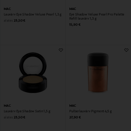
MAC
MAC
Lauvärv Eye Shadow Veluxe Pearl 1,3 g
Eye Shadow Veluxe Pearl Pro Palette
Refill lauvärv 1,3 g
Original Price
alates
23,50 €
Original Price
15,90 €
MAC
MAC
Lauvärv Eye Shadow Satin 1,5 g
Pulberlauvärv Pigment 4,5 g
Original Price
Original Price
alates
23,50 €
27,90 €