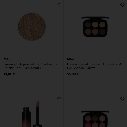
MAC
MAC
Lauvärv, täitepakend Eye Shadow Pro
Luomivärvipalett Connect In Colour x6
Palette Refill Pan Metallic
Eye Shadow Palette
Original Price
Original Price
18,00 €
53,00 €