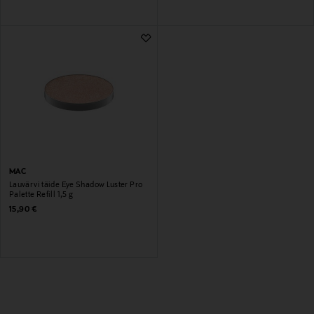
MAC
Lauvärvi täide Eye Shadow Luster Pro
Palette Refill 1,5 g
Original Price
15,90 €