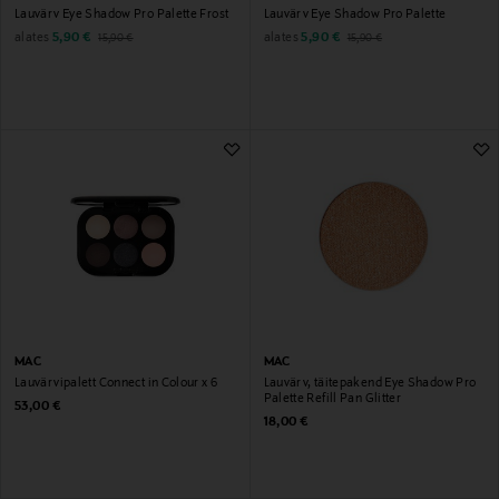
Lauvärv Eye Shadow Pro Palette Frost
Lauvärv Eye Shadow Pro Palette
Discounted Price
Original Price
Discounted Price
Original Price
alates
alates
5,90 €
5,90 €
15,90 €
15,90 €
MAC
MAC
Lauvärvipalett Connect in Colour x 6
Lauvärv, täitepakend Eye Shadow Pro
Palette Refill Pan Glitter
Original Price
53,00 €
Original Price
18,00 €