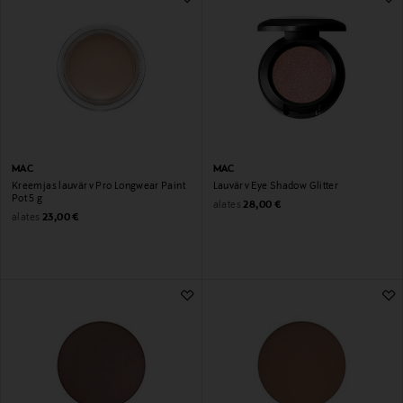
MAC
MAC
Kreemjas lauvärv Pro Longwear Paint
Lauvärv Eye Shadow Glitter
Pot 5 g
Original Price
alates
28,00 €
Original Price
alates
23,00 €