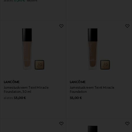
Discounted Price
Original Price
alates
17,90 €
48,00 €
LANCÔME
LANCÔME
Jumestuskreem Teint Miracle
Jumestuskreem Teint Miracle
Foundation, 30 ml
Foundation
Original Price
Original Price
alates
53,00 €
55,00 €