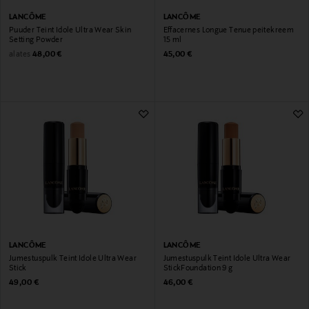
LANCÔME
LANCÔME
Puuder Teint Idole Ultra Wear Skin
Effacernes Longue Tenue peitekreem
Setting Powder
15 ml
Original Price
Original Price
alates
48,00 €
45,00 €
LANCÔME
LANCÔME
Jumestuspulk Teint Idole Ultra Wear
Jumestuspulk Teint Idole Ultra Wear
Stick
StickFoundation 9 g
Original Price
Original Price
49,00 €
46,00 €