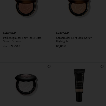
LANCÔME
LANCÔME
Päikesepuuder Teint Idole Ultra
Särapuuder Teint Idole Serum
Serum Bronzer
Highlighter
Original Price
Original Price
alates
51,00 €
60,00 €