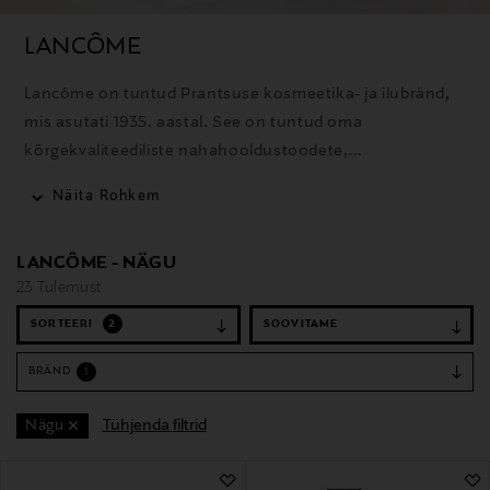
LANCÔME
Lancôme on tuntud Prantsuse kosmeetika- ja ilubränd,
mis asutati 1935. aastal. See on tuntud oma
kõrgekvaliteediliste nahahooldustoodete,
dekoratiivkosmeetika ja rafineeritud parfüümide poolest.
Näita Rohkem
LANCÔME - NÄGU
23 Tulemust
SORTEERI
2
BRÄND
1
Tühjenda filtrid
Nägu
23 Tulemust