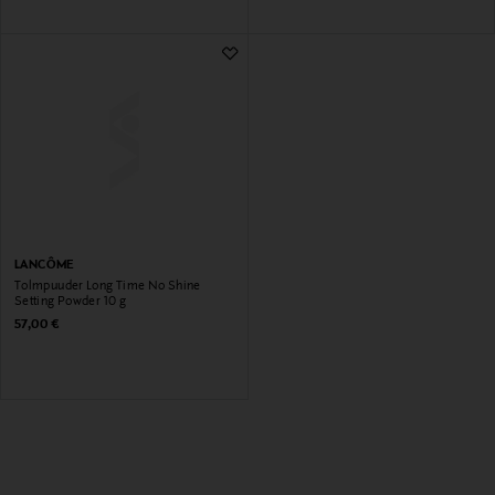
LANCÔME
Tolmpuuder Long Time No Shine
Setting Powder 10 g
Original Price
57,00 €