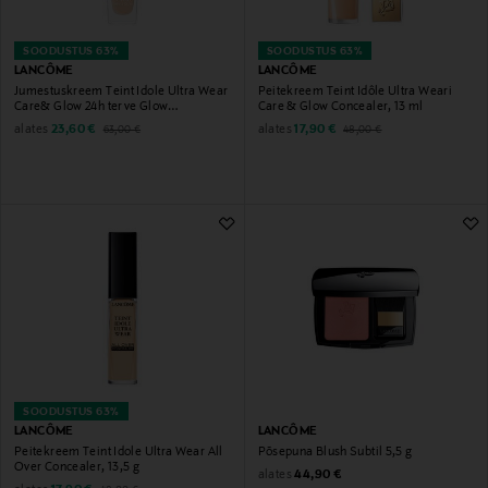
SOODUSTUS 63%
SOODUSTUS 63%
LANCÔME
LANCÔME
Jumestuskreem Teint Idole Ultra Wear
Peitekreem Teint Idôle Ultra Weari
Care& Glow 24h terve Glow
Care & Glow Concealer, 13 ml
Foundation 30 ml
Discounted Price
Original Price
Discounted Price
Original Price
alates
alates
23,60 €
17,90 €
63,00 €
48,00 €
SOODUSTUS 63%
LANCÔME
LANCÔME
Peitekreem Teint Idole Ultra Wear All
Põsepuna Blush Subtil 5,5 g
Over Concealer, 13,5 g
Original Price
alates
44,90 €