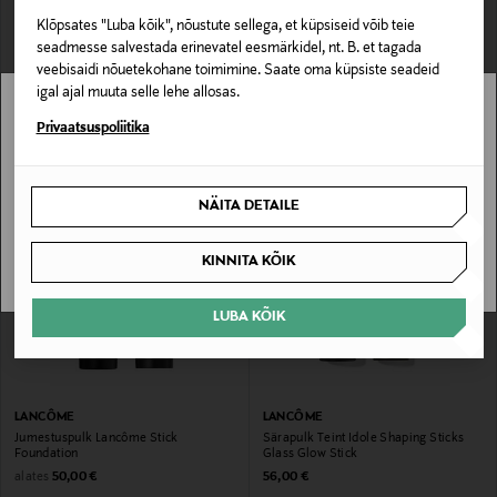
Klõpsates "Luba kõik", nõustute sellega, et küpsiseid võib teie
seadmesse salvestada erinevatel eesmärkidel, nt. B. et tagada
LANCÔME
LANCÔME
veebisaidi nõuetekohane toimimine. Saate oma küpsiste seadeid
Põsepunapulk Teint Idole Shape
Vedel põsepuna Skin Idôle Juicy Blush
Sticks
igal ajal muuta selle lehe allosas.
Original Price
alates
43,00 €
Original Price
56,00 €
Stockmann pole Sinu riigis saadaval.
Privaatsuspoliitika
Sinu riiki ei ole kohaletoimetamine saadaval.
NÄITA DETAILE
SAAN ARU
KINNITA KÕIK
LUBA KÕIK
LANCÔME
LANCÔME
Jumestuspulk Lancôme Stick
Särapulk Teint Idole Shaping Sticks
Foundation
Glass Glow Stick
Original Price
Original Price
alates
50,00 €
56,00 €