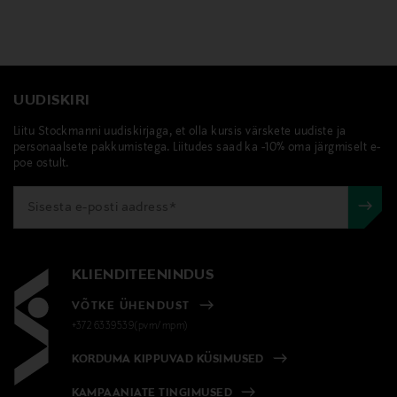
UUDISKIRI
Liitu Stockmanni uudiskirjaga, et olla kursis värskete uudiste ja
personaalsete pakkumistega. Liitudes saad ka -10% oma järgmiselt e-
poe ostult.
KLIENDITEENINDUS
VÕTKE ÜHENDUST
+372 6339539(pvm/mpm)
KORDUMA KIPPUVAD KÜSIMUSED
KAMPAANIATE TINGIMUSED