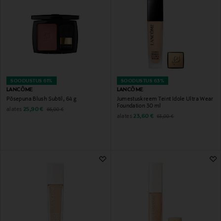
SOODUSTUS 61%
SOODUSTUS 63%
LANCÔME
LANCÔME
Põsepuna Blush Subtil, 64 g
Jumestuskreem Teint Idole Ultra Wear
Foundation 30 ml
Discounted Price
Original Price
alates
25,90 €
66,00 €
Discounted Price
Original Price
alates
23,60 €
63,00 €