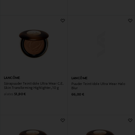
LANCÔME
LANCÔME
Särapuuder Teint Idole Ultra Wear C.E.
Puuder Teint Idole Ultra Wear Halo
Skin Transforming Highlighter, 10 g
Blur
Original Price
Original Price
alates
51,90 €
66,00 €