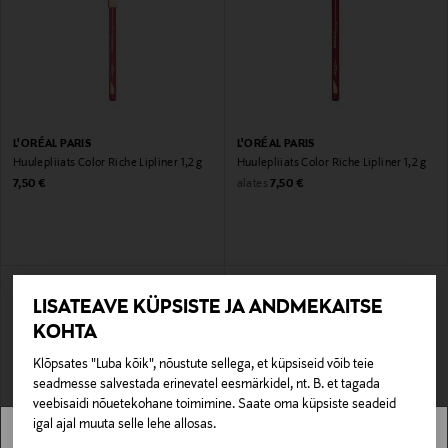
L'ORÉAL PARIS
L'ORÉAL PARIS
Huulepliiats Color Riche Lipliner 1,2 g
Huulepliiats Color Riche Lipliner 1,2 g
Original Price
Original Price
alates
7,50 €
7,50 €
LISATEAVE KÜPSISTE JA ANDMEKAITSE
KOHTA
Klõpsates "Luba kõik", nõustute sellega, et küpsiseid võib teie
seadmesse salvestada erinevatel eesmärkidel, nt. B. et tagada
veebisaidi nõuetekohane toimimine. Saate oma küpsiste seadeid
igal ajal muuta selle lehe allosas.