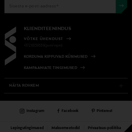
KLIENDITEENINDUS
VÕTKE ÜHENDUST
+372 6339539(pvm/mpm)
KORDUMA KIPPUVAD KÜSIMUSED
KAMPAANIATE TINGIMUSED
NÄITA ROHKEM
E-POOD
Instagram
Facebook
Pinterest
PÜSIKLIENDITEENINDUS
KAUBAMAJAD
Lepingutingimused
Maksemeetodid
Privaatsus-poliitika