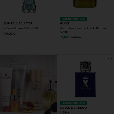
SOODUSTUS 60%
JEAN PAUL GAULTIER
GUCCI
Le Beau Flower Edition EdP
Guilty Pour Homme Absolu Parfum,
60 ml
Original Price
176,00 €
Discounted Price
Original Price
71,60 €
179,00 €
SOODUSTUS 60%
DOLCE & GABBANA
K Elixir