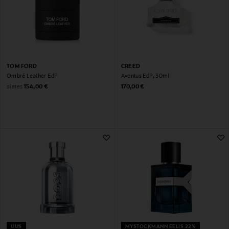
TOM FORD
CREED
Ombré Leather EdP
Aventus EdP, 30ml
Original Price
Original Price
alates
154,00 €
170,00 €
UUS
MYSTOCKMANN EELIS 22%