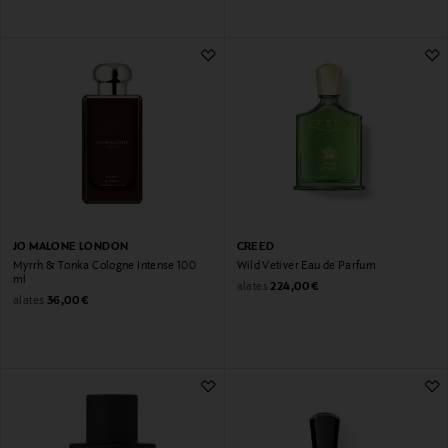
JO MALONE LONDON
CREED
Myrrh & Tonka Cologne Intense 100
Wild Vetiver Eau de Parfum
ml
Original Price
alates
224,00 €
Original Price
alates
36,00 €