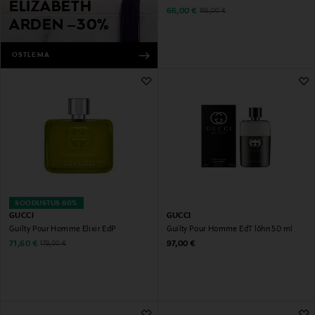
ELIZABETH
Discounted Price
Original Price
66,00 €
165,00 €
ARDEN –30%
OSTLEMA
SOODUSTUS 60%
GUCCI
GUCCI
Guilty Pour Homme Elixir EdP
Guilty Pour Homme EdT lõhn 50 ml
Discounted Price
Original Price
Original Price
71,60 €
97,00 €
179,00 €