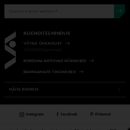
KLIENDITEENINDUS
VÕTKE ÜHENDUST
+372 6339539(pvm/mpm)
KORDUMA KIPPUVAD KÜSIMUSED
KAMPAANIATE TINGIMUSED
NÄITA ROHKEM
E-POOD
Instagram
Facebook
Pinterest
PÜSIKLIENDITEENINDUS
KAUBAMAJAD