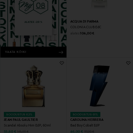
ACQUA DI PARMA
COLONIA CLUB EdC
Original Price
alates
104,00 €
VAATA KÕIKI
SOODUSTUS 62%
SOODUSTUS 61%
JEAN PAUL GAULTIER
CAROLINA HERRERA
Scandal Absolu Him EdP, 60ml
Bad Boy Cobalt EdP
Discounted Price
Discounted Price
Original Price
Original Price
55,60 €
46,00 €
145,00 €
117,00 €