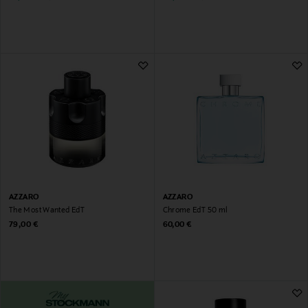
AZZARO
AZZARO
The Most Wanted EdT
Chrome EdT 50 ml
Original Price
Original Price
79,00 €
60,00 €