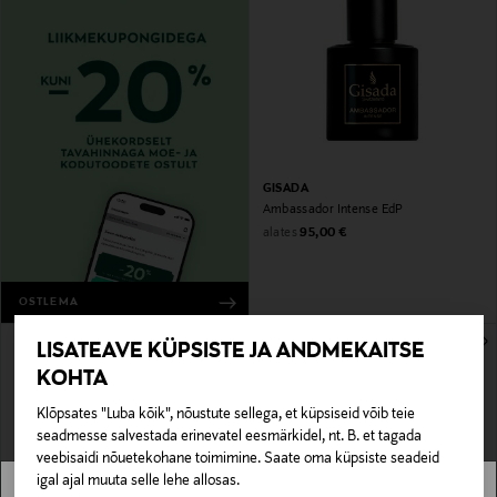
GISADA
Ambassador Intense EdP
Original Price
alates
95,00 €
OSTLEMA
LISATEAVE KÜPSISTE JA ANDMEKAITSE
KOHTA
Klõpsates "Luba kõik", nõustute sellega, et küpsiseid võib teie
seadmesse salvestada erinevatel eesmärkidel, nt. B. et tagada
veebisaidi nõuetekohane toimimine. Saate oma küpsiste seadeid
igal ajal muuta selle lehe allosas.