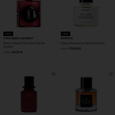
UUS
UUS
YVES SAINT LAURENT
BYREDO
Black Opium Pink Glaze Eau de
Future Memeories Eau de Parfum
Parfum
Original Price
alates
170,00 €
Original Price
alates
85,00 €