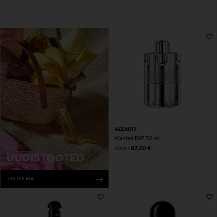
AZZARO
Wanted EdP 50 ml
Original Price
alates
87,00 €
UUDISTOOTED
OSTLEMA