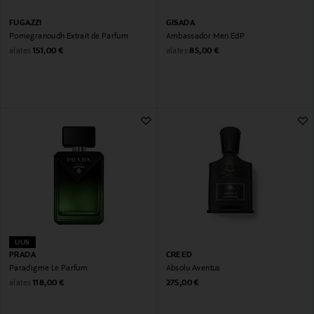
FUGAZZI
GISADA
Pomegranoudh Extrait de Parfum
Ambassador Men EdP
Original Price
Original Price
alates
alates
151,00 €
85,00 €
UUS
PRADA
CREED
Paradigme Le Parfum
Absolu Aventus
Original Price
Original Price
alates
118,00 €
275,00 €