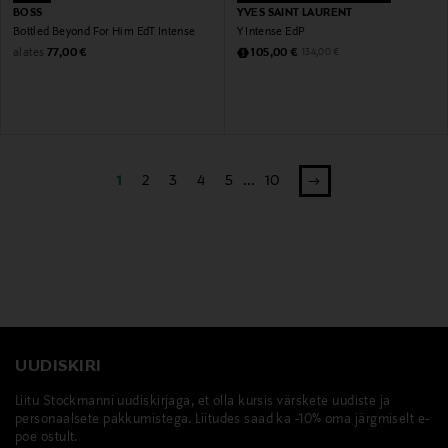
BOSS
YVES SAINT LAURENT
Bottled Beyond For Him EdT Intense
Y Intense EdP
Original Price
Discounted Price
alates
Original Price
77,00 €
105,00 €
134,00 €
1
2
3
4
5
...
10
UUDISKIRI
Liitu Stockmanni uudiskirjaga, et olla kursis värskete uudiste ja
personaalsete pakkumistega. Liitudes saad ka -10% oma järgmiselt e-
poe ostult.