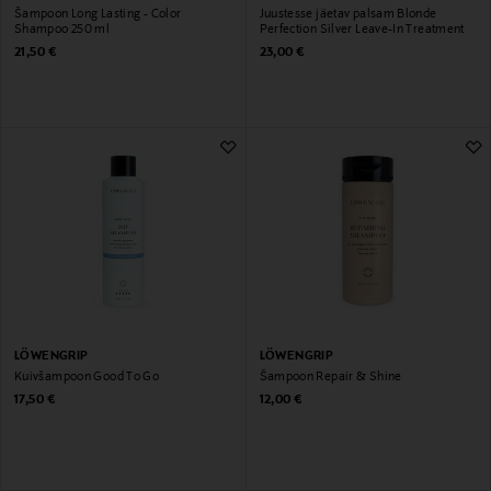
Šampoon Long Lasting - Color
Juustesse jäetav palsam Blonde
Shampoo 250 ml
Perfection Silver Leave-In Treatment
Original Price
Original Price
21,50 €
23,00 €
LÖWENGRIP
LÖWENGRIP
Kuivšampoon Good To Go
Šampoon Repair & Shine
Original Price
Original Price
17,50 €
12,00 €