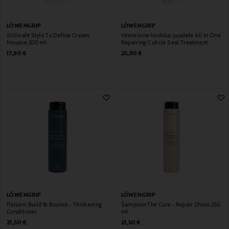
LÖWENGRIP
LÖWENGRIP
Stiilivaht Style To Define Cream
Intensiivne hooldus juustele All In One
Mousse 200 ml
Repairing Cuticle Seal Treatment
Original Price
Original Price
17,90 €
25,90 €
LÖWENGRIP
LÖWENGRIP
Palsam Build & Bounce - Thickening
Šampoon The Cure - Repair Shine 250
Conditioner
ml
Original Price
Original Price
21,50 €
21,50 €