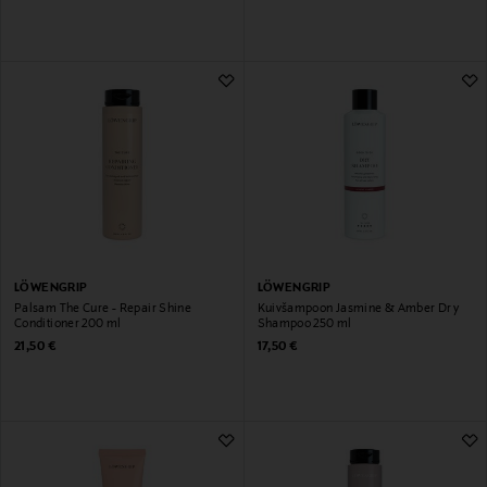
LÖWENGRIP
LÖWENGRIP
Palsam The Cure - Repair Shine
Kuivšampoon Jasmine & Amber Dry
Conditioner 200 ml
Shampoo 250 ml
Original Price
Original Price
21,50 €
17,50 €