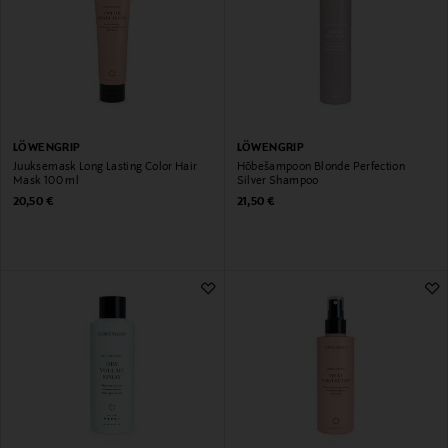
LÖWENGRIP
LÖWENGRIP
Juuksemask Long Lasting Color Hair
Hõbešampoon Blonde Perfection
Mask 100 ml
Silver Shampoo
Original Price
Original Price
20,50 €
21,50 €