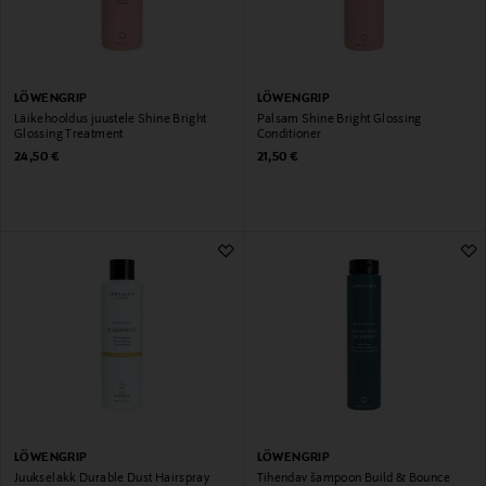
LÖWENGRIP
LÖWENGRIP
Läikehooldus juustele Shine Bright
Palsam Shine Bright Glossing
Glossing Treatment
Conditioner
Original Price
Original Price
24,50 €
21,50 €
LÖWENGRIP
LÖWENGRIP
Juukselakk Durable Dust Hairspray
Tihendav šampoon Build & Bounce