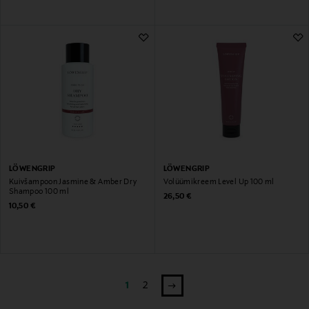
LÖWENGRIP
LÖWENGRIP
Kuivšampoon Jasmine & Amber Dry
Volüümikreem Level Up 100 ml
Shampoo 100 ml
Original Price
26,50 €
Original Price
10,50 €
1
2