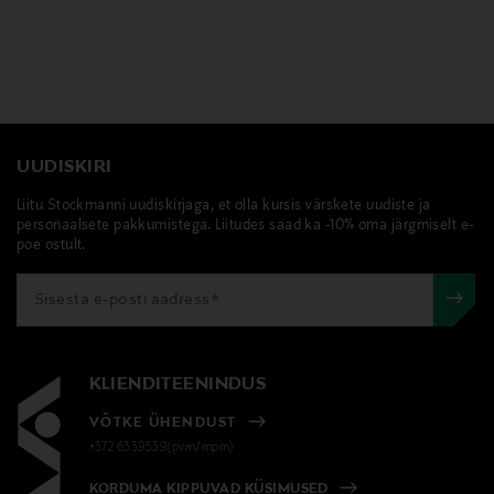
UUDISKIRI
Liitu Stockmanni uudiskirjaga, et olla kursis värskete uudiste ja
personaalsete pakkumistega. Liitudes saad ka -10% oma järgmiselt e-
poe ostult.
KLIENDITEENINDUS
VÕTKE ÜHENDUST
+372 6339539(pvm/mpm)
KORDUMA KIPPUVAD KÜSIMUSED