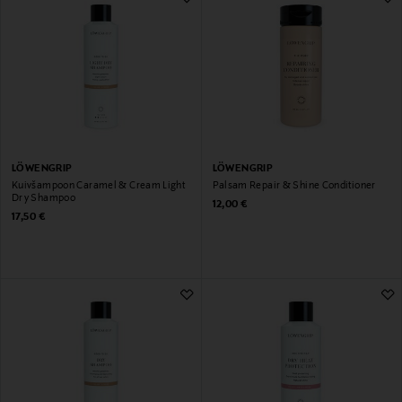
LÖWENGRIP
LÖWENGRIP
Kuivšampoon Caramel & Cream Light
Palsam Repair & Shine Conditioner
Dry Shampoo
Original Price
12,00 €
Original Price
17,50 €