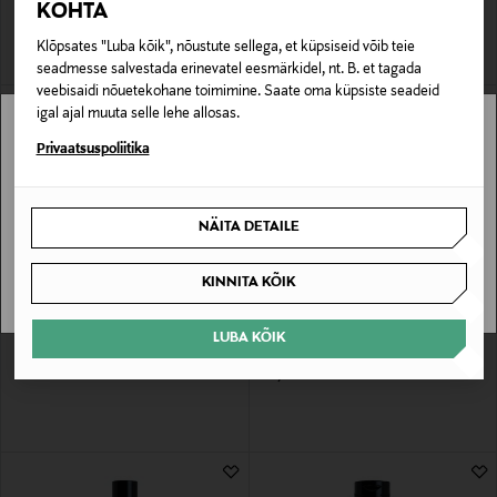
KOHTA
Original Price
22,90 €
Klõpsates "Luba kõik", nõustute sellega, et küpsiseid võib teie
seadmesse salvestada erinevatel eesmärkidel, nt. B. et tagada
veebisaidi nõuetekohane toimimine. Saate oma küpsiste seadeid
igal ajal muuta selle lehe allosas.
Stockmann pole Sinu riigis saadaval.
Privaatsuspoliitika
Sinu riiki ei ole kohaletoimetamine saadaval.
NÄITA DETAILE
SAAN ARU
KINNITA KÕIK
LÖWENGRIP
LÖWENGRIP
LUBA KÕIK
Peanaha seerum Dry Scalp Serum
Juuksemask Level Up – Volumizing
Hair Mask
Original Price
22,90 €
Original Price
26,50 €