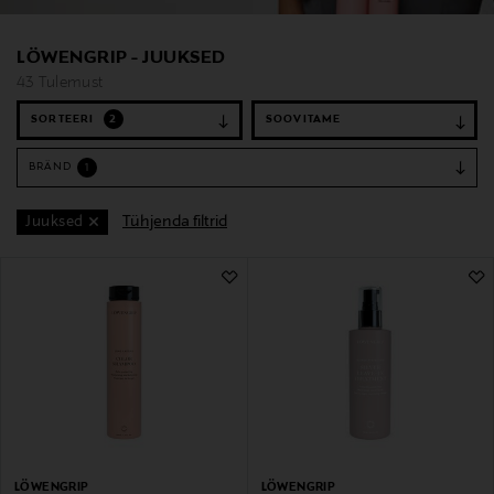
LÖWENGRIP - JUUKSED
43 Tulemust
SORTEERI
2
BRÄND
1
Tühjenda filtrid
Juuksed
43 Tulemust
LÖWENGRIP
LÖWENGRIP