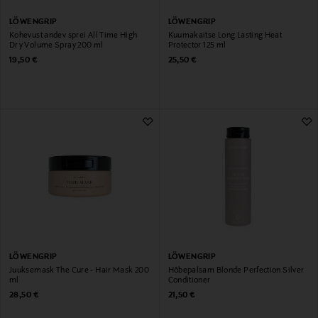
LÖWENGRIP
LÖWENGRIP
Kohevust andev sprei All Time High
Kuumakaitse Long Lasting Heat
Dry Volume Spray 200 ml
Protector 125 ml
Original Price
Original Price
19,50 €
25,50 €
LÖWENGRIP
LÖWENGRIP
Juuksemask The Cure - Hair Mask 200
Hõbepalsam Blonde Perfection Silver
ml
Conditioner
Original Price
Original Price
28,50 €
21,50 €