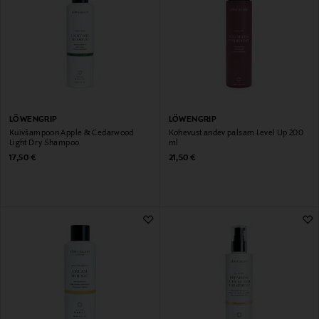
LÖWENGRIP
LÖWENGRIP
Kuivšampoon Apple & Cedarwood
Kohevust andev palsam Level Up 200
Light Dry Shampoo
ml
Original Price
Original Price
17,50 €
21,50 €