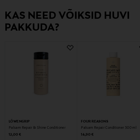
SodiumBenzoate, Fragrance / Parfum.
KAS NEED VÕIKSID HUVI
Tootjamaa
PAKKUDA?
SAKSAMAA
Valmistaja tootenumber
122013
Tootja
Kao Finland Oy
Tootja aadress
Unioninkatu 24, 00130, Helsinki, Finland
Digitaalne aadress
LÖWENGRIP
FOUR REASONS
Palsam Repair & Shine Conditioner
Palsam Repair Conditioner 300 ml
asiakaspalvelu@kao.com
Original Price
Original Price
12,00 €
14,90 €