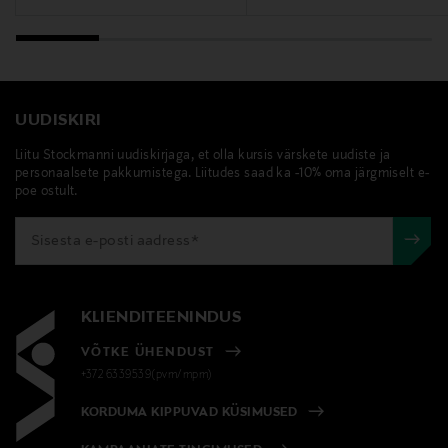
Märksõnad
KMS, palsam, juuksed
UUDISKIRI
Liitu Stockmanni uudiskirjaga, et olla kursis värskete uudiste ja
personaalsete pakkumistega. Liitudes saad ka -10% oma järgmiselt e-
poe ostult.
KLIENDITEENINDUS
VÕTKE ÜHENDUST
+372 6339539(pvm/mpm)
KORDUMA KIPPUVAD KÜSIMUSED