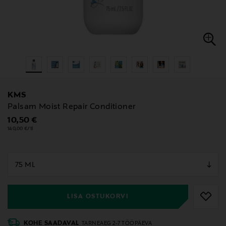
KMS
Palsam Moist Repair Conditioner
Original Price
10,50 €
140,00 €/1l
null
null
LISA OSTUKORVI
KOHE SAADAVAL
TARNEAEG 2-7 TÖÖPÄEVA