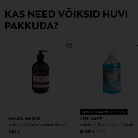
Tootja
KAS NEED VÕIKSID HUVI
Jonmax Oy
PAKKUDA?
Tootja aadress
PL 4, 00251, Helsinki, Finland
Digitaalne aadress
info@jonmax.fi
Märksõnad
Klippoteket, vedelseep, käteseep, nahahooldus
MYSTOCKMANN EELIS 29%
BAYLIS & HARDING
NESTI DANTE
Vedelseep Rose & Geranium 500 ml
Vedelseep Thermal Water 500 ml
Original Price
Discounted Price
Original Price
6,90 €
7,50 €
10,50 €