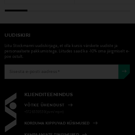
UUDISKIRI
Liitu Stockmanni uudiskirjaga, et olla kursis värskete uudiste ja
personaalsete pakkumistega. Liitudes saad ka -10% oma järgmiselt e-
poe ostult.
KLIENDITEENINDUS
VÕTKE ÜHENDUST
+372 6339539(pvm/mpm)
KORDUMA KIPPUVAD KÜSIMUSED