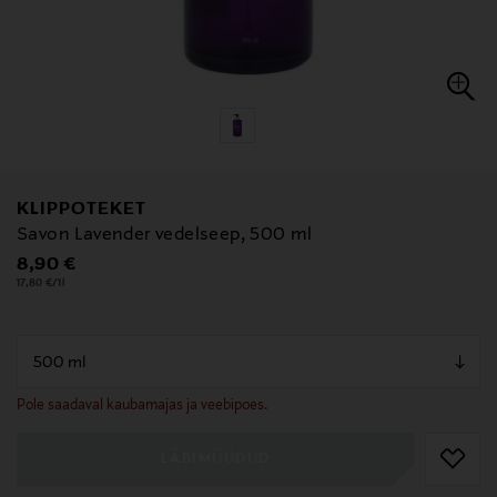
KLIPPOTEKET
Savon Lavender vedelseep, 500 ml
Original Price
8,90 €
17,80 €/1l
null
null
Pole saadaval kaubamajas ja veebipoes.
LÄBIMÜÜDUD