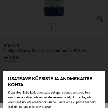
KIEHL'S
Dušigeel Body Fuel All-In-One Wash 250 ml
Original Price
34,00 €
136,00 €/1l
LISATEAVE KÜPSISTE JA ANDMEKAITSE
null
KOHTA
null
Pole saadaval kaubamajas ja veebipoes.
Klõpsates "Luba kõik", nõustute sellega, et küpsiseid võib teie
seadmesse salvestada erinevatel eesmärkidel, nt. B. et tagada
LÄBIMÜÜDUD
veebisaidi nõuetekohane toimimine. Saate oma küpsiste seadeid
igal ajal muuta selle lehe allosas.