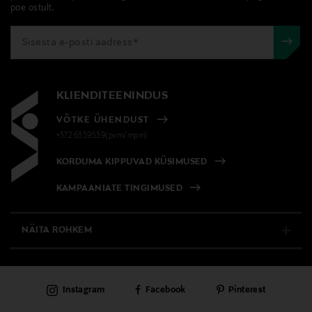
avamata originaalpakendis.
poe ostult.
Nahatüüp
E-POE TAGASTUSED
Kõik nahatüübid
Kategooria
KLIENDITEENINDUS
Dušigeel
VÕTKE ÜHENDUST
Tooteohutusalane väide
+372 6339539(pvm/mpm)
Toote sattumisel silma loputada koheselt rohke
KORDUMA KIPPUVAD KÜSIMUSED
veega.
KAMPAANIATE TINGIMUSED
Suurus
250 ml
NÄITA ROHKEM
Tootjamaa
E-POOD
PRANTSUSMAA
Instagram
Facebook
Pinterest
PÜSIKLIENDITEENINDUS