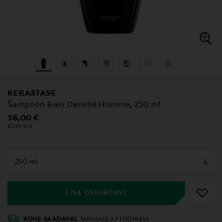
KERASTASE
Šampoon Bain Densité Homme, 250 ml
Original Price
38,00 €
152,00 €/1l
null
null
LISA OSTUKORVI
KOHE SAADAVAL
TARNEAEG 2-7 TÖÖPÄEVA