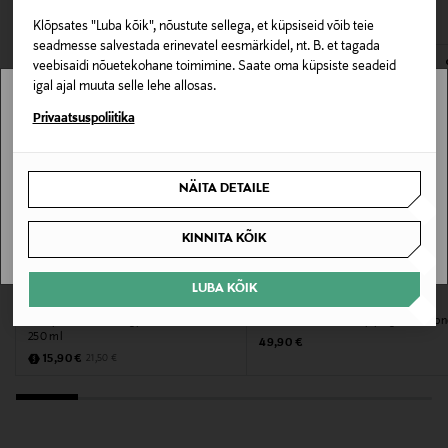
VAATASID KA
130427814
avamata originaalpakendis.
Klõpsates "Luba kõik", nõustute sellega, et küpsiseid võib teie
E-POE TAGASTUSED
seadmesse salvestada erinevatel eesmärkidel, nt. B. et tagada
Pakendi suurus
veebisaidi nõuetekohane toimimine. Saate oma küpsiste seadeid
250 ml
igal ajal muuta selle lehe allosas.
Stockmann pole Sinu riigis saadaval.
Privaatsuspoliitika
Juuksetüüp
Sinu riiki ei ole kohaletoimetamine saadaval.
Normaalsetele juustele
NÄITA DETAILE
SAAN ARU
Kategooria
KINNITA KÕIK
Šampoon
MYSTOCKMANN EELIS 26%
LUBA KÕIK
Tooteohutusalane väide
CUTRIN BIO+
BALMAIN HAIR
Šampoon Bio+ Energy Boost For Men
Palsam Homme Bodyfying Condition
Silma sattumisel loputada rohke veega. Hoida lastele
250 ml
Original Price
49,90 €
kättesaamatus kohas.
Discounted Price
Original Price
15,90 €
21,50 €
Värv
10