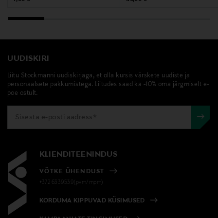
C214737/1).
Tootjamaa
HISPAANIA
UUDISKIRI
Valmistaja tootenumber
Liitu Stockmanni uudiskirjaga, et olla kursis värskete uudiste ja
personaalsete pakkumistega. Liitudes saad ka -10% oma järgmiselt e-
3474636404384
poe ostult.
Tootja
Loreal Finland Oy
Tootja aadress
KLIENDITEENINDUS
Keilaranta 13 A, 02150, Espoo, Finland
VÕTKE ÜHENDUST
+372 6339539(pvm/mpm)
Digitaalne aadress
KORDUMA KIPPUVAD KÜSIMUSED
neuvonta@loreal.com