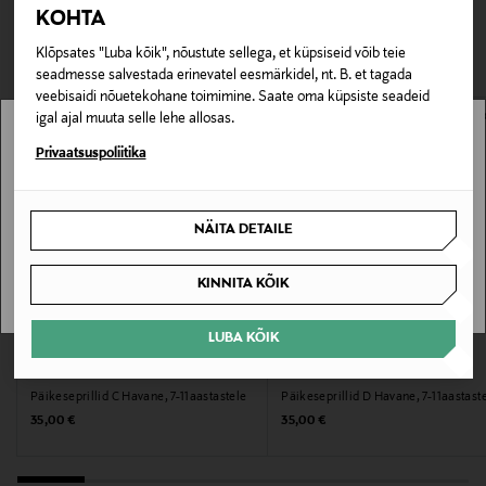
TEISED KLIENDID
Tarnimine pakiautomaati või postkontorisse
KOHTA
131 × 135 × 46 mm.
LOE LISAKS
0,00 € – 4,90 €
VAATASID KA
Klõpsates "Luba kõik", nõustute sellega, et küpsiseid võib teie
Tootenumber
seadmesse salvestada erinevatel eesmärkidel, nt. B. et tagada
veebisaidi nõuetekohane toimimine. Saate oma küpsiste seadeid
178296700
igal ajal muuta selle lehe allosas.
Stockmann pole Sinu riigis saadaval.
Privaatsuspoliitika
Materjal
Polüamiid
Sinu riiki ei ole kohaletoimetamine saadaval.
NÄITA DETAILE
Värv
SAAN ARU
LIGHT TORTOISE
KINNITA KÕIK
Suurus
LUBA KÕIK
EELIS KUPONGIGA
EELIS KUPONGIGA
One size MM
IZIPIZI
IZIPIZI
Päikeseprillid C Havane, 7-11aastastele
Päikeseprillid D Havane, 7-11aastast
Original Price
Original Price
35,00 €
35,00 €
Tootjamaa
HIINA