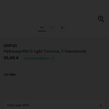
IZIPIZI
Päikeseprillid D Light Tortoise, 7-11aastastele
Original Price
35,00 €
EELIS KUPONGIGA
Vali
Värv
null
null