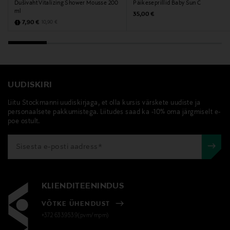
Dušivaht Vitalizing Shower Mousse 200
Päikeseprillid Baby Sun C
ml
Original Price
35,00 €
Discounted Price
Original Price
7,90 €
10,90 €
UUDISKIRI
Liitu Stockmanni uudiskirjaga, et olla kursis värskete uudiste ja
personaalsete pakkumistega. Liitudes saad ka -10% oma järgmiselt e-
poe ostult.
KLIENDITEENINDUS
VÕTKE ÜHENDUST
+372 6339539(pvm/mpm)