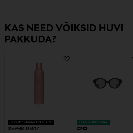
Valmistaja tootenumber
JUN2306901X00
KAS NEED VÕIKSID HUVI
Tootja
PAKKUDA?
IZIPIZI SAS
Tootja aadress
91 RUE RÉAUMUR, 75002, Paris, France
Digitaalne aadress
info@bluebaum.com
Märksõnad
izipizi, päikeseprillid, uv-prillid, laste prillid, izipizi prillid
MYSTOCKMANN EELIS 28%
EELIS KUPONGIGA
IDA WARG BEAUTY
IZIPIZI