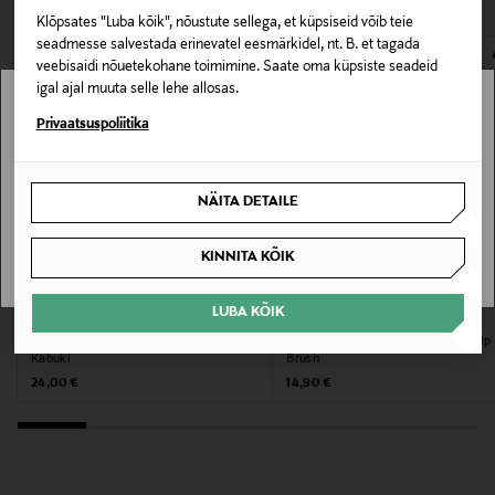
meigikogemuse. Käepide on valmistatud 100%
Klõpsates "Luba kõik", nõustute sellega, et küpsiseid võib teie
E-POE TAGASTUSED
Eriomadused
taaskasutatud plastist ja alumiiniumist.
seadmesse salvestada erinevatel eesmärkidel, nt. B. et tagada
veebisaidi nõuetekohane toimimine. Saate oma küpsiste seadeid
Meigipintsel Pro Soft Kabuki Brush
igal ajal muuta selle lehe allosas.
Stockmann pole Sinu riigis saadaval.
Privaatsuspoliitika
Nahatüüp
Kõik nahatüübid
Sinu riiki ei ole kohaletoimetamine saadaval.
NÄITA DETAILE
Värv
SAAN ARU
KINNITA KÕIK
NOCOL
Suurus
LUBA KÕIK
FLOW COSMETICS
IDUN MINERALS
Jumestuspintsel Flat Brush Foundation
Meigipintsel Pro Precision Eye & Lip
1
Kabuki
Brush
Original Price
Original Price
24,00 €
14,90 €
Tootjamaa
HIINA
Valmistaja tootenumber