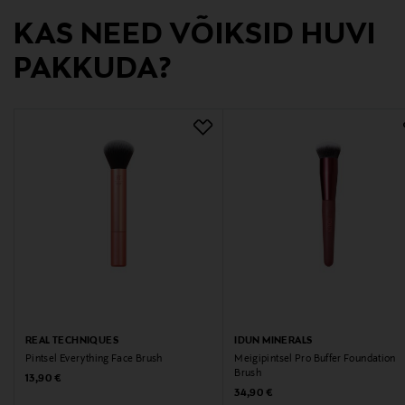
KAS NEED VÕIKSID HUVI
8021
PAKKUDA?
Tootja
IDUN Minerals AB
Tootja aadress
Ölandsgatan 42, 116 63 Stockholm, Sweden
Digitaalne aadress
info@idunminerals.com
Märksõnad
Idun Minerals, meigipintsel, meigitarvikud, pintsel
REAL TECHNIQUES
IDUN MINERALS
Pintsel Everything Face Brush
Meigipintsel Pro Buffer Foundation
Brush
Original Price
13,90 €
Original Price
34,90 €