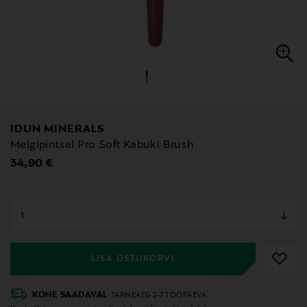
IDUN MINERALS
Meigipintsel Pro Soft Kabuki Brush
Original Price
34,90 €
null
null
LISA OSTUKORVI
KOHE SAADAVAL
TARNEAEG 2-7 TÖÖPÄEVA