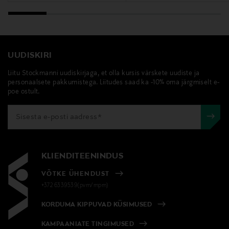
UUDISKIRI
Liitu Stockmanni uudiskirjaga, et olla kursis värskete uudiste ja
personaalsete pakkumistega. Liitudes saad ka -10% oma järgmiselt e-
poe ostult.
KLIENDITEENINDUS
VÕTKE ÜHENDUST
+372 6339539(pvm/mpm)
KORDUMA KIPPUVAD KÜSIMUSED
KAMPAANIATE TINGIMUSED