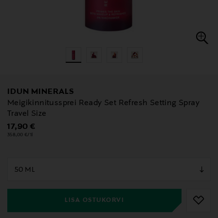
IDUN MINERALS
Meigikinnitussprei Ready Set Refresh Setting Spray
Travel Size
Original Price
17,90 €
358,00 €/1l
null
null
LISA OSTUKORVI