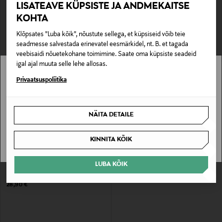
HAVAIANAS
HAVAIANAS
LISATEAVE KÜPSISTE JA ANDMEKAITSE
Top Flip Flops varbasandaalid
Rannajalatsid Slim Flip Flops
KOHTA
Original Price
Original Price
28,90 €
36,90 €
Klõpsates "Luba kõik", nõustute sellega, et küpsiseid võib teie
seadmesse salvestada erinevatel eesmärkidel, nt. B. et tagada
veebisaidi nõuetekohane toimimine. Saate oma küpsiste seadeid
igal ajal muuta selle lehe allosas.
Stockmann pole Sinu riigis saadaval.
Privaatsuspoliitika
Sinu riiki ei ole kohaletoimetamine saadaval.
NÄITA DETAILE
SAAN ARU
KINNITA KÕIK
EELIS KUPONGIGA
LUBA KÕIK
HAVAIANAS
Top Flip Flops varbasandaalid
Original Price
28,90 €