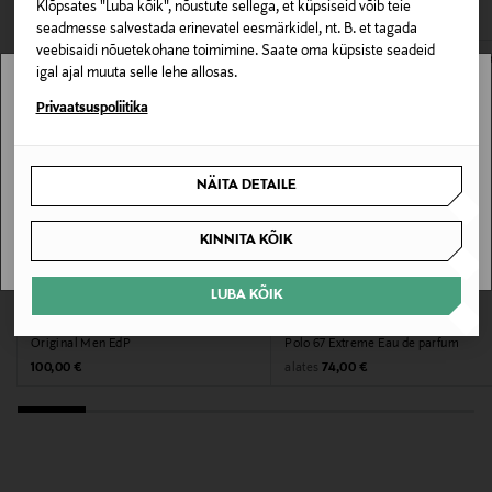
Klõpsates "Luba kõik", nõustute sellega, et küpsiseid võib teie
seadmesse salvestada erinevatel eesmärkidel, nt. B. et tagada
E-POE TAGASTUSED
Lõhna tüüp
veebisaidi nõuetekohane toimimine. Saate oma küpsiste seadeid
igal ajal muuta selle lehe allosas.
Eau de Parfum
Stockmann pole Sinu riigis saadaval.
Privaatsuspoliitika
Värv
Sinu riiki ei ole kohaletoimetamine saadaval.
NOCOL
NÄITA DETAILE
SAAN ARU
Suurus
KINNITA KÕIK
60 ML
LUBA KÕIK
Tootjamaa
LACOSTE
RALPH LAUREN
Original Men EdP
Polo 67 Extreme Eau de parfum
PRANTSUSMAA
Original Price
Original Price
alates
100,00 €
74,00 €
Valmistaja tootenumber
97833