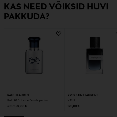
Tootja
KAS NEED VÕIKSID HUVI
Givenchy S.A.
PAKKUDA?
Tootja aadress
3 Avenue George V, 75008 Paris, France
Digitaalne aadress
contact@givenchy.com
Märksõnad
Givenchy, lõhn, parfüüm
RALPH LAUREN
YVES SAINT LAURENT
Polo 67 Extreme Eau de parfum
Y EdP
Original Price
Original Price
alates
74,00 €
120,00 €