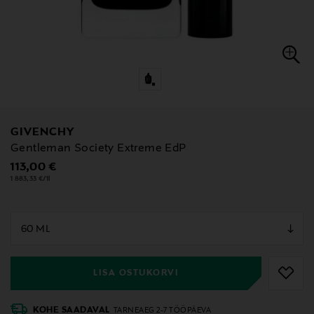
GIVENCHY
Gentleman Society Extreme EdP
Original Price
113,00 €
1 883,33 €/1l
null
null
LISA OSTUKORVI
KOHE SAADAVAL
TARNEAEG 2-7 TÖÖPÄEVA