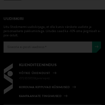
UUDISKIRI
Liitu Stockmanni uudiskirjaga, et olla kursis värskete uudiste ja
personaalsete pakkumistega. Liitudes saad ka -10% oma järgmiselt e-
poe ostult.
KLIENDITEENINDUS
VÕTKE ÜHENDUST
+372 6339539(pvm/mpm)
KORDUMA KIPPUVAD KÜSIMUSED
KAMPAANIATE TINGIMUSED