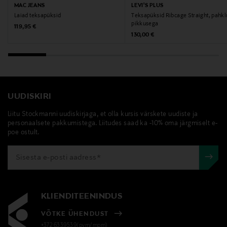
MAC JEANS
LEVI'S PLUS
Laiad teksapüksid
Teksapüksid Ribcage Straight, pahk
pikkusega
Original Price
119,95 €
Original Price
130,00 €
UUDISKIRI
Liitu Stockmanni uudiskirjaga, et olla kursis värskete uudiste ja
personaalsete pakkumistega. Liitudes saad ka -10% oma järgmiselt e-
poe ostult.
KLIENDITEENINDUS
VÕTKE ÜHENDUST
+372 6339539(pvm/mpm)