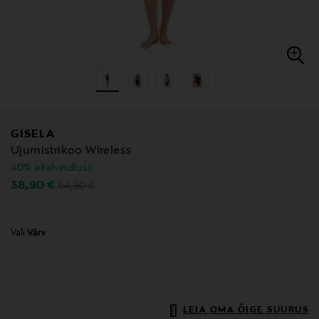
GISELA
Ujumistrikoo Wireless
40% allahindlust
Original Price
Discounted Price
38,90 €
64,90 €
Vali
Värv
LEIA OMA ÕIGE SUURUS