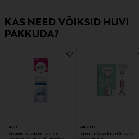
fin@batpower.fi
KAS NEED VÕIKSID HUVI
PAKKUDA?
VEET
GILLETTE
Karvaeemalduskreem Bikini &
Raseerija Venus Deluxe Smooth
Underarm hair removal cream 100 ml
Sensitive razor