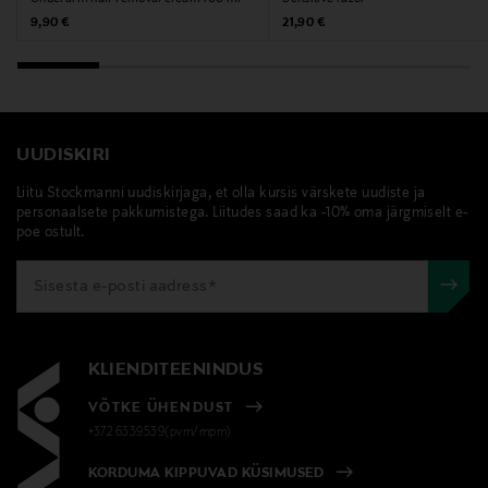
Original Price
Original Price
9,90 €
21,90 €
UUDISKIRI
Liitu Stockmanni uudiskirjaga, et olla kursis värskete uudiste ja
personaalsete pakkumistega. Liitudes saad ka -10% oma järgmiselt e-
poe ostult.
KLIENDITEENINDUS
VÕTKE ÜHENDUST
+372 6339539(pvm/mpm)
KORDUMA KIPPUVAD KÜSIMUSED