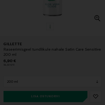
GILLETTE
Raseerimisgeel tundlikule nahale Satin Care Sensitive
200 ml
Original Price
6,90 €
34,50 €/1l
null
null
LISA OSTUKORVI