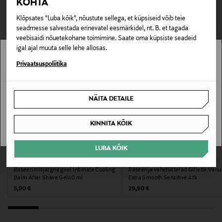
KOHTA
pakendis kosmeetika- ja loodustooted peavad olema
VAATASID KA
avamata originaalpakendis.
Suurus
Klõpsates "Luba kõik", nõustute sellega, et küpsiseid võib teie
seadmesse salvestada erinevatel eesmärkidel, nt. B. et tagada
200 ml
E-POE TAGASTUSED
veebisaidi nõuetekohane toimimine. Saate oma küpsiste seadeid
igal ajal muuta selle lehe allosas.
Tootjamaa
Stockmann pole Sinu riigis saadaval.
Privaatsuspoliitika
ÜHENDKUNINGRIIK
Sinu riiki ei ole kohaletoimetamine saadaval.
Valmistaja tootenumber
NÄITA DETAILE
SAAN ARU
7702018015665
KINNITA KÕIK
Tootja
LUBA KÕIK
Bat. Power Oy
RFSU
GILLETTE
Raseerimisjärgne geel Intimate Cooling
Raseerija vahetusterad Gillette Venu
Tootja aadress
Balm After Shave Gel40 ml
Extra Smooth Sensitive 4 tk
Original Price
Original Price
5,90 €
29,90 €
Juhansuonkatu 10A, 37150, Nokia, Finland
Digitaalne aadress