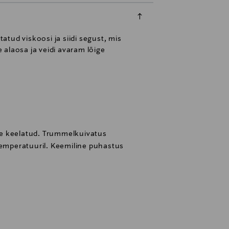
atud viskoosi ja siidi segust, mis
e alaosa ja veidi avaram lõige
e keelatud. Trummelkuivatus
temperatuuril. Keemiline puhastus