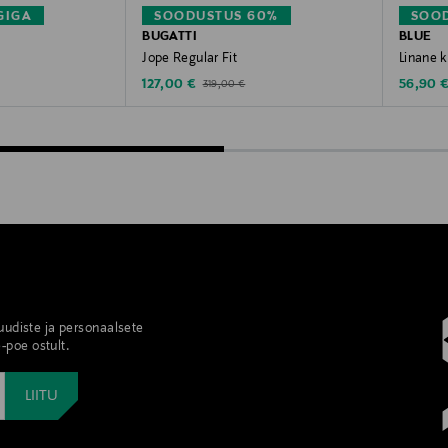
GIGA
SOODUSTUS 60%
SOO
BUGATTI
BLUE
Jope Regular Fit
Linane 
Discounted Price
Discoun
Original Price
127,00 €
56,90 
319,00 €
 uudiste ja personaalsete
-poe ostult.