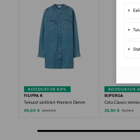
+
Eel
+
Tur
+
Sta
SOODUSTUS 60%
SOODUSTUS 
FILIPPA K
SUPERGA
Teksast särkkleit Western Denim
Cotu Classic tenni
Discounted Price
Discounted Price
Original Price
Original Pric
99,60 €
29,90 €
249,00 €
75,00 €