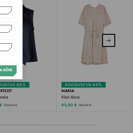
A KÕIK
DUSTUS 60%
SOODUSTUS 60%
ÖSTEDT
MAKIA
melie
Kleit Alora
ted Price
Discounted Price
Original Price
Original Price
 €
63,00 €
270,00 €
159,00 €