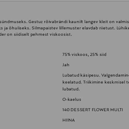
s sündmuseks. Gestuz rõivabrändi kaunilt langev kleit on valmist
 ja õhuliseks. Silmapaistev lillemuster elavdab riietust. Lühik
r on siidiselt pehmest viskoosist.
75% viskoos, 25% siid
Jah
Lubatud käsipesu. Valgendamin
keelatud. Triikimine keskmisel 
lubatud.
O-kaelus
140 DESSERT FLOWER MULTI
HIINA