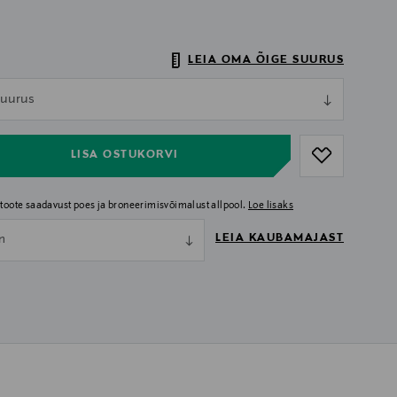
LEIA OMA ÕIGE SUURUS
ull
 suurus
ull
LISA OSTUKORVI
i toote saadavust poes ja broneerimisvõimalust allpool.
Loe lisaks
LEIA KAUBAMAJAST
nn