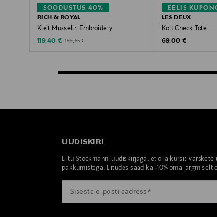
SOODUSTUS 40%
EELIS KUPON
RICH & ROYAL
LES DEUX
Kleit Musselin Embroidery
Kott Check Tote
Discounted Price
Original Price
Original Price
119,40 €
69,00 €
199,95 €
UUDISKIRI
Liitu Stockmanni uudiskirjaga, et olla kursis värskete
pakkumistega. Liitudes saad ka -10% oma järgmiselt e