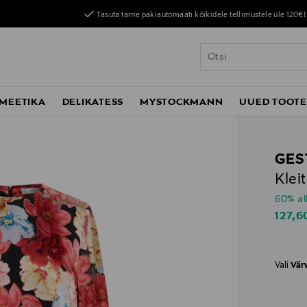
Tasuta tarne pakiautomaati kõikidele tellimustele üle 120€!
MEETIKA
DELIKATESS
MYSTOCKMANN
UUED TOOT
GES
Klei
60% al
Disco
127,6
Vali
Vär