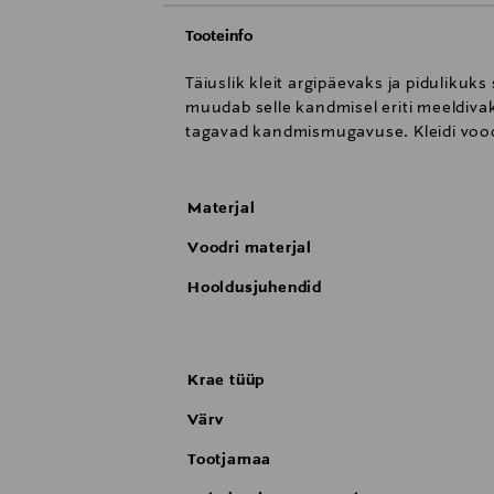
Tooteinfo
Täiuslik kleit argipäevaks ja pidulikuk
muudab selle kandmisel eriti meeldivaks
tagavad kandmismugavuse. Kleidi voode
Materjal
Voodri materjal
Hooldusjuhendid
Krae tüüp
Värv
Tootjamaa