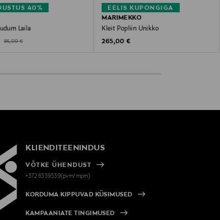
DUSTUS 40%
EELIS KUPONGIGA
MARIMEKKO
kudum Laila
Kleit Popliin Unikko
ted Price
Original Price
Original Price
€
265,00 €
95,00 €
KLIENDITEENINDUS
VÕTKE ÜHENDUST
+372 6339539(pvm/mpm)
KORDUMA KIPPUVAD KÜSIMUSED
KAMPAANIATE TINGIMUSED