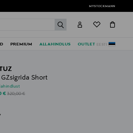
MYSTOCKMANN
label.header.go
ED
PREMIUM
ALLAHINDLUS
OUTLET
EESTI
TUZ
t GZsigrida Short
lahindlust
Original Price
unted Price
0 €
320,00 €
v