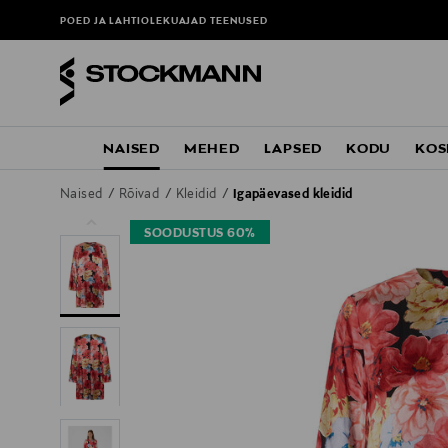
POED JA LAHTIOLEKUAJAD
TEENUSED
NAISED
MEHED
LAPSED
KODU
KOS
Naised
Rõivad
Kleidid
Igapäevased kleidid
SOODUSTUS 60%