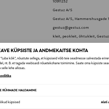
10911232
Gestuz A/S
Gestuz A/S, Hammershusgade 
gestuz@gestuz.com
kleit, peokleit, õhtukleit, Gestu
EAVE KÜPSISTE JA ANDMEKAITSE KOHTA
"Luba kõik", nõustute sellega, et küpsiseid võib teie seadmesse salvestada erine
el, nt. B. et tagada veebisaidi nõuetekohane toimimine. Saate oma küpsiste sead
0,00 €
 selle lehe allosas.
poliitika
SID KA
0,00 € – 4,90 €
se
TE RÜHMADE HALDAMINE
alikud küpsised
Alati 