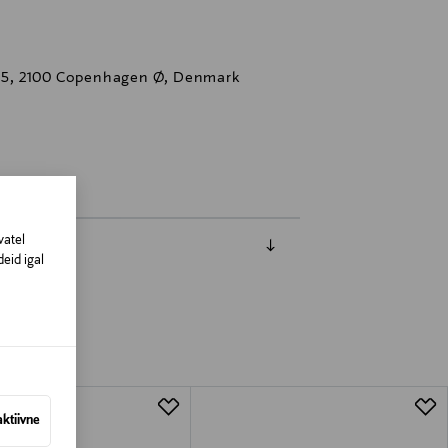
15, 2100 Copenhagen Ø, Denmark
z
vatel
eid igal
aktiivne