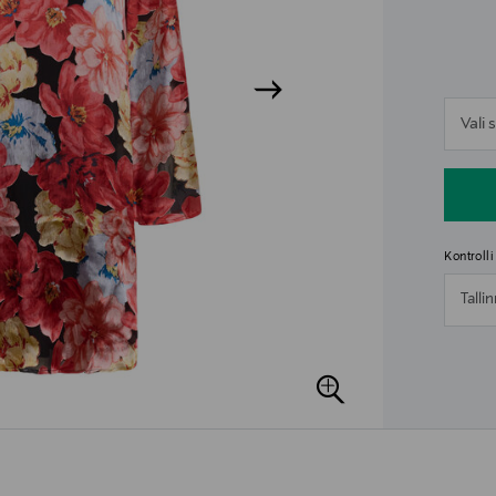
n
Vali
n
Kontroll
Talli