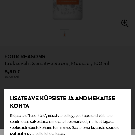
FOUR REASONS
Juuksevaht Sensitive Strong Mousse , 100 ml
Original Price
8,90 €
89,00 €/1l
LISATEAVE KÜPSISTE JA ANDMEKAITSE
null
KOHTA
null
Pole saadaval kaubamajas ja veebipoes.
Klõpsates "Luba kõik", nõustute sellega, et küpsiseid võib teie
seadmesse salvestada erinevatel eesmärkidel, nt. B. et tagada
LÄBIMÜÜDUD
veebisaidi nõuetekohane toimimine. Saate oma küpsiste seadeid
igal ajal muuta selle lehe allosas.