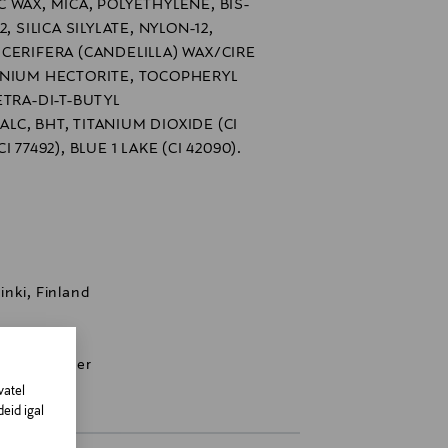
 WAX, MICA, POLYETHYLENE, BIS-
 SILICA SILYLATE, NYLON-12,
CERIFERA (CANDELILLA) WAX/CIRE
ONIUM HECTORITE, TOCOPHERYL
ETRA-DI-T-BUTYL
C, BHT, TITANIUM DIOXIDE (CI
CI 77492), BLUE 1 LAKE (CI 42090).
nki, Finland
ream bronzer
vatel
eid igal