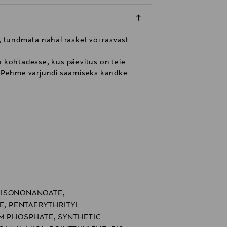
 tundmata nahal rasket või rasvast
 kohtadesse, kus päevitus on teie
. Pehme varjundi saamiseks kandke
 ISONONANOATE,
DE, PENTAERYTHRITYL
UM PHOSPHATE, SYNTHETIC