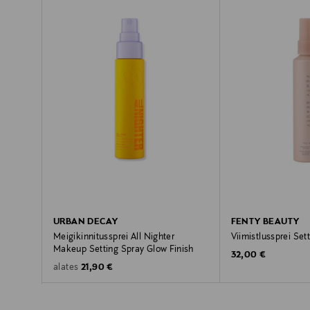
URBAN DECAY
FENTY BEAUTY
Meigikinnitussprei All Nighter
Viimistlussprei Set
Makeup Setting Spray Glow Finish
Original Price
32,00 €
Original Price
21,90 €
alates