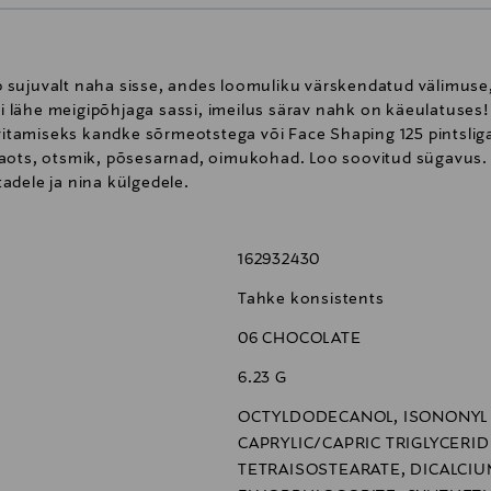
sujuvalt naha sisse, andes loomuliku värskendatud välimuse,
 ei lähe meigipõhjaga sassi, imeilus särav nahk on käeulatuses!
tamiseks kandke sõrmeotstega või Face Shaping 125 pintsliga
naots, otsmik, põsesarnad, oimukohad. Loo soovitud sügavus
adele ja nina külgedele.
162932430
Tahke konsistents
06 CHOCOLATE
6.23 G
OCTYLDODECANOL, ISONONYL
CAPRYLIC/CAPRIC TRIGLYCERI
TETRAISOSTEARATE, DICALCI