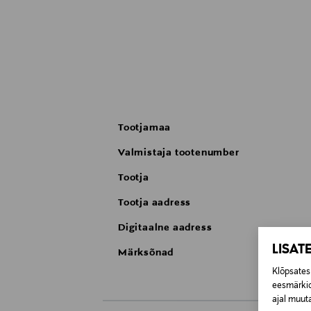
Tootjamaa
Valmistaja tootenumber
Tootja
Tootja aadress
Digitaalne aadress
LISAT
Märksõnad
Klõpsates 
eesmärkid
ajal muuta