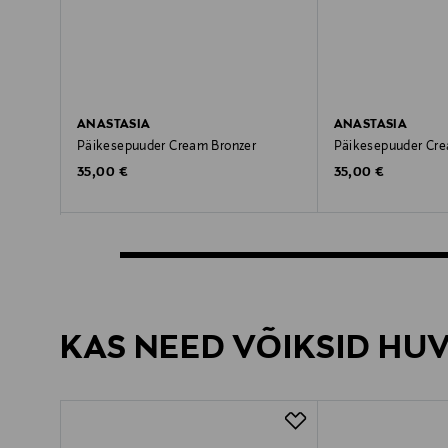
ANASTASIA
ANASTASIA
Päikesepuuder Cream Bronzer
Päikesepuuder Cre
Original Price
Original Price
35,00 €
35,00 €
KAS NEED VÕIKSID HU