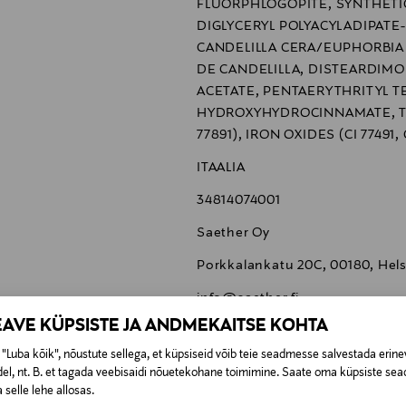
FLUORPHLOGOPITE, SYNTHETIC
DIGLYCERYL POLYACYLADIPATE-2,
CANDELILLA CERA/EUPHORBIA 
DE CANDELILLA, DISTEARDIM
ACETATE, PENTAERYTHRITYL T
HYDROXYHYDROCINNAMATE, TAL
77891), IRON OXIDES (CI 77491, 
ITAALIA
34814074001
Saether Oy
Porkkalankatu 20C, 00180, Helsi
info@saether.fi
EAVE KÜPSISTE JA ANDMEKAITSE KOHTA
Fenty Beauty, päikesepuuder, c
"Luba kõik", nõustute sellega, et küpsiseid võib teie seadmesse salvestada erine
el, nt. B. et tagada veebisaidi nõuetekohane toimimine. Saate oma küpsiste sead
 selle lehe allosas.