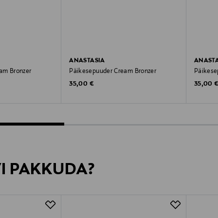
ANASTASIA
ANASTA
am Bronzer
Päikesepuuder Cream Bronzer
Päikese
Original Price
Original
35,00 €
35,00 
VI PAKKUDA?