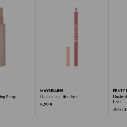
MAYBELLINE
FENTY
ting Spray
Huulepliiats Lifter Liner
Huulepli
Liner
Original Price
8,90 €
O
2
alates