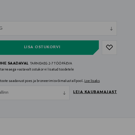
ull
 G
ull
LISA OSTUKORVI
OHE SAADAVAL
TARNEAEG 2-7 TÖÖPÄEVA
 tarneaega vastavalt ostukorvi lisatud toodetele
i toote saadavust poes ja broneerimisvõimalust allpool.
Loe lisaks
LEIA KAUBAMAJAST
allinn