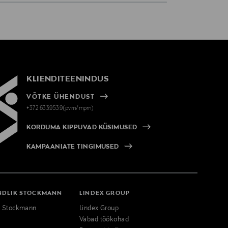
KLIENDITEENINDUS
VÕTKE ÜHENDUST
+372 6339539(pvm/mpm)
KORDUMA KIPPUVAD KÜSIMUSED
KAMPAANIATE TINGIMUSED
NDLIK STOCKMANN
LINDEX GROUP
k Stockmann
Lindex Group
Vabad töökohad