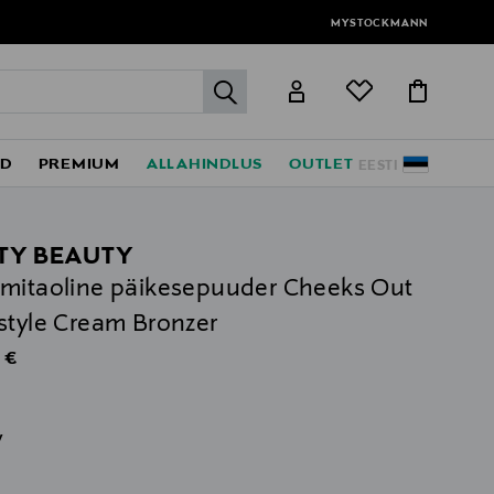
MYSTOCKMANN
label.header.go
ED
PREMIUM
ALLAHINDLUS
OUTLET
EESTI
TY BEAUTY
mitaoline päikesepuuder Cheeks Out
style Cream Bronzer
al Price
 €
v