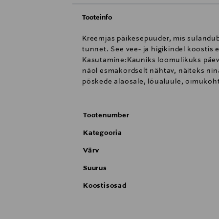
Tooteinfo
Kreemjas päikesepuuder, mis sulandub 
tunnet. See vee- ja higikindel koostis
Kasutamine:Kauniks loomulikuks päevi
näol esmakordselt nähtav, näiteks ni
põskede alaosale, lõualuule, oimukoht
Tootenumber
Kategooria
Värv
Suurus
Koostisosad