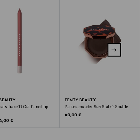
 BEAUTY
FENTY BEAUTY
iats Trace'D Out Pencil Lip
Päikesepuuder Sun Stalk’r Soufflé
Original Price
40,00 €
riginal Price
4,00 €