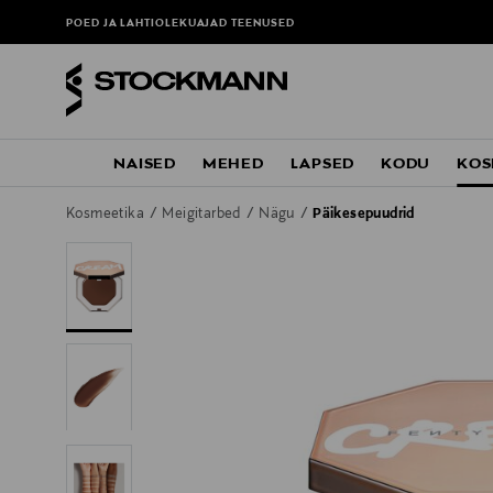
POED JA LAHTIOLEKUAJAD
TEENUSED
NAISED
MEHED
LAPSED
KODU
KOS
Kosmeetika
Meigitarbed
Nägu
Päikesepuudrid