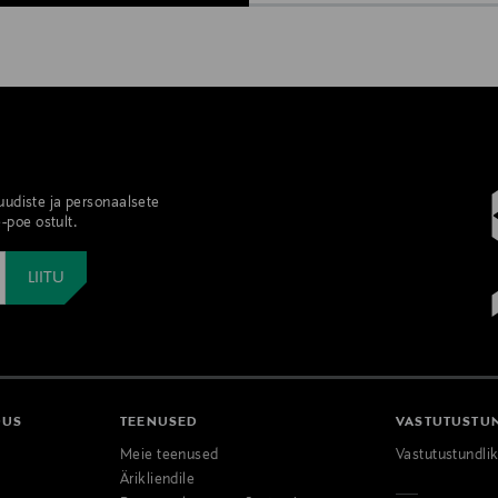
 uudiste ja personaalsete
-poe ostult.
DUS
TEENUSED
VASTUTUSTU
Meie teenused
Vastutustundli
Ärikliendile