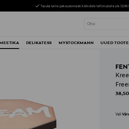
Tasuta tarne pakiautomaati kõikidele tellimustele üle 120€!
MEETIKA
DELIKATESS
MYSTOCKMANN
UUED TOOT
FEN
Kree
Free
Origin
38,50
Vali
Vär