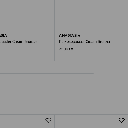
SIA
ANASTASIA
puuder Cream Bronzer
Päikesepuuder Cream Bronzer
 Price
Original Price
€
35,00 €