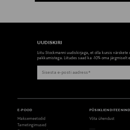
UUDISKIRI
Liitu Stockmanni uudiskirjaga, et olla kursis värskete
pakkumistega. Liitudes saad ka -10% oma järgmiselt e
E-POOD
PÜSIKLIENDITEENIN
Maksemeetodid
Võta ühendust
Tarnetingimused