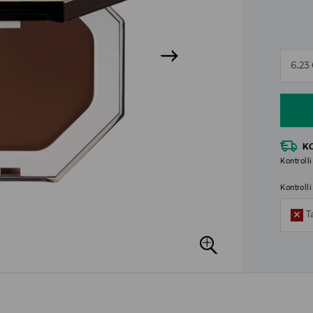
n
6.23
n
K
Kontrolli
Kontroll
T