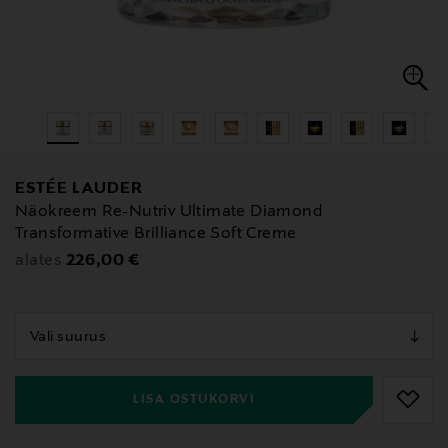
ESTÉE LAUDER
Näokreem Re-Nutriv Ultimate Diamond
Transformative Brilliance Soft Creme
Original Price
226,00 €
alates
null
null
LISA OSTUKORVI