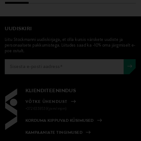
GX90010000
Tootja
UUDISKIRI
Estee Lauder Finland Oy
Liitu Stockmanni uudiskirjaga, et olla kursis värskete uudiste ja
personaalsete pakkumistega. Liitudes saad ka -10% oma järgmiselt e-
Tootja aadress
poe ostult.
Hämeentie 15, 00500, Helsinki, Finland
Digitaalne aadress
csfinland@fi.estee.com
KLIENDITEENINDUS
Märksõnad
VÕTKE ÜHENDUST
+372 6339539(pvm/mpm)
Estée Lauder, näokreem, kreem, nahahooldus
KORDUMA KIPPUVAD KÜSIMUSED
KAMPAANIATE TINGIMUSED