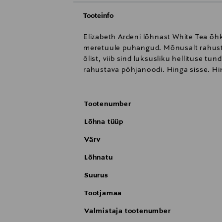
Tooteinfo
Elizabeth Ardeni lõhnast White Tea õhk
meretuule puhangud. Mõnusalt rahustav
õlist, viib sind luksusliku hellituse
rahustava põhjanoodi. Hinga sisse. Hin
Tootenumber
Lõhna tüüp
Värv
Lõhnatu
Suurus
Tootjamaa
Valmistaja tootenumber