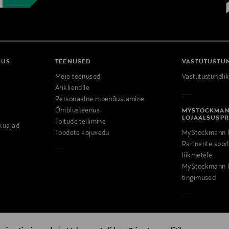
DUS
TEENUSED
VASTUTUSTU
Meie teenused
Vastutustundli
Ärikliendile
Personaalne moenõustamine
Õmblusteenus
MYSTOCKMA
LOJAALSUSP
Toitude tellimine
kuajad
Toodete kojuvedu
MyStockmann l
Partnerite so
liikmetele
MyStockmann l
tingimused