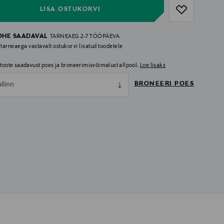
LISA OSTUKORVI
OHE SAADAVAL
TARNEAEG 2-7 TÖÖPÄEVA
 tarneaega vastavalt ostukorvi lisatud toodetele
i toote saadavust poes ja broneerimisvõimalust allpool.
Loe lisaks
BRONEERI POES
allinn