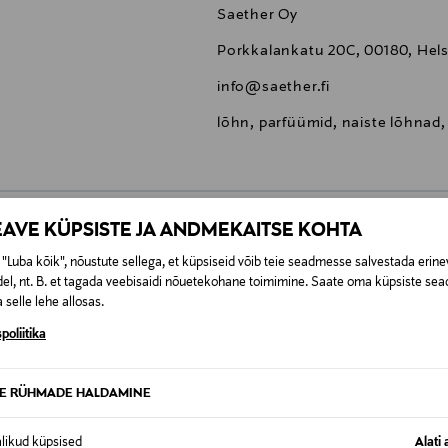
Saether Oy
Porkkalankatu 20C, 00180, Helsi
info@saether.fi
lõhn, parfüümid, naiste lõhnad
EAVE KÜPSISTE JA ANDMEKAITSE KOHTA
0,00 €
"Luba kõik", nõustute sellega, et küpsiseid võib teie seadmesse salvestada erine
el, nt. B. et tagada veebisaidi nõuetekohane toimimine. Saate oma küpsiste sead
t esitamata lepingust taganeda 30 päeva jooksul alates kauba kättesa
 selle lehe allosas.
0,00 € – 4,90 €
se
is. Tagastatavad suletud pakendis kosmeetika- ja loodustooted pea
poliitika
SID KA
TE RÜHMADE HALDAMINE
alikud küpsised
Alati 