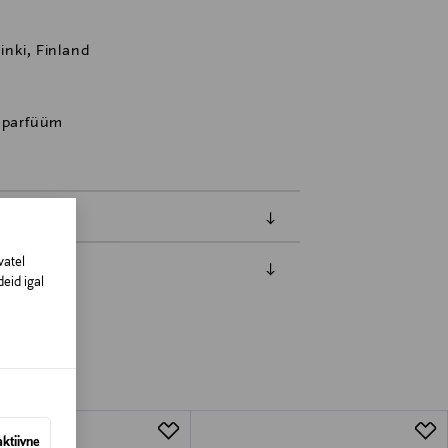
nki, Finland
, parfüüm
vatel
eid igal
amisest. Suletud pakendis toodete puhul
vad olema avamata originaalpakendis.
aktiivne