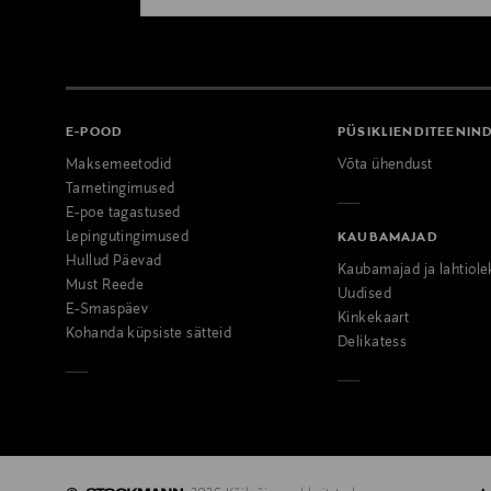
E-POOD
PÜSIKLIENDITEENIN
Maksemeetodid
Võta ühendust
Tarnetingimused
E-poe tagastused
Lepingutingimused
KAUBAMAJAD
Hullud Päevad
Kaubamajad ja lahtiole
Must Reede
Uudised
E-Smaspäev
Kinkekaart
Kohanda küpsiste sätteid
Delikatess