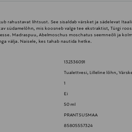
ub rahustavat lihtsust. See sisaldab värsket ja sädelevat Itaa
 südamelõhn, mis koosneb valge tee ekstraktist, Türgi roosi
 tundesse. Madraspuu, Abelmoschus moschatus seemneõli ja ko
ga välja. Naisele, kes tahab nautida hetke.
132336091
Tualettvesi, Lilleline lõhn, Värs
1
Ei
50 ml
PRANTSUSMAA
85805557324