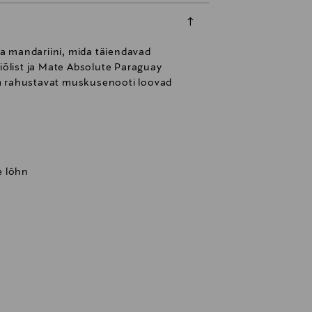
lia mandariini, mida täiendavad
õlist ja Mate Absolute Paraguay
lm rahustavat muskusenooti loovad
ke lõhn