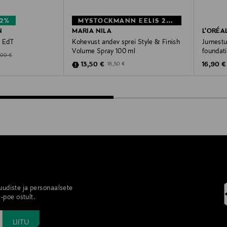
32%
MYSTOCKMANN EELIS 27%
N
MARIA NILA
L'ORÉA
c EdT
Kohevust andev sprei Style & Finish
Jumestu
Volume Spray 100 ml
foundat
ginal Price
Price
,00 €
Discounted Price
Original
Original Price
13,50 €
16,90 €
18,50 €
 uudiste ja personaalsete
-poe ostult.