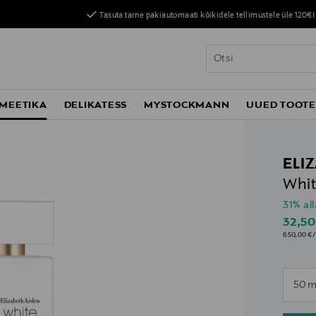
Tasuta tarne pakiautomaati kõikidele tellimustele üle 120€!
MEETIKA
DELIKATESS
MYSTOCKMANN
UUED TOOT
ELI
Whit
31% al
Disco
32,50
650,00 €/
n
50 m
n