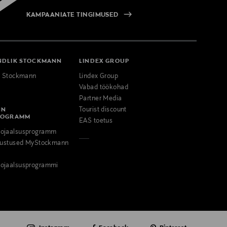
KAMPAANIATE TINGIMUSED
NDLIK STOCKMANN
LINDEX GROUP
k Stockmann
Lindex Group
Vabad töökohad
Partner Media
NN
Tourist discount
ROGRAMM
EAS toetus
ojaalsusprogramm
odustused MyStockmann
ojaalsusprogrammi