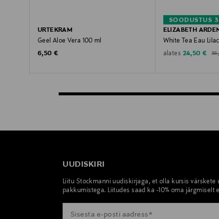
SOODUSTUS 
URTEKRAM
ELIZABETH ARDE
Geel Aloe Vera 100 ml
White Tea Eau Lila
Ori
Original Price
Discounted 
6,50 €
24,50 €
alates
36
UUDISKIRI
Liitu Stockmanni uudiskirjaga, et olla kursis värskete
pakkumistega. Liitudes saad ka -10% oma järgmiselt e