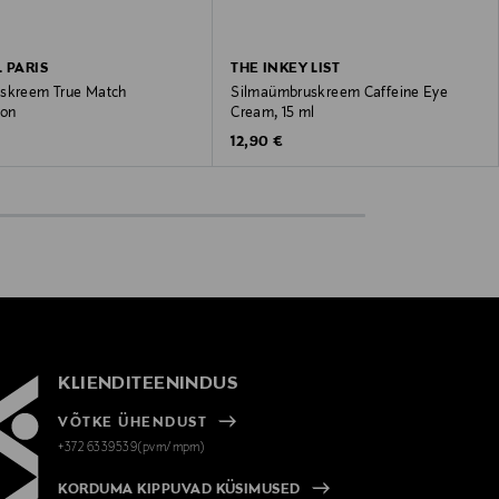
L PARIS
THE INKEY LIST
skreem True Match
Silmaümbruskreem Caffeine Eye
ion
Cream, 15 ml
 Price
Original Price
12,90 €
KLIENDITEENINDUS
VÕTKE ÜHENDUST
+372 6339539(pvm/mpm)
KORDUMA KIPPUVAD KÜSIMUSED