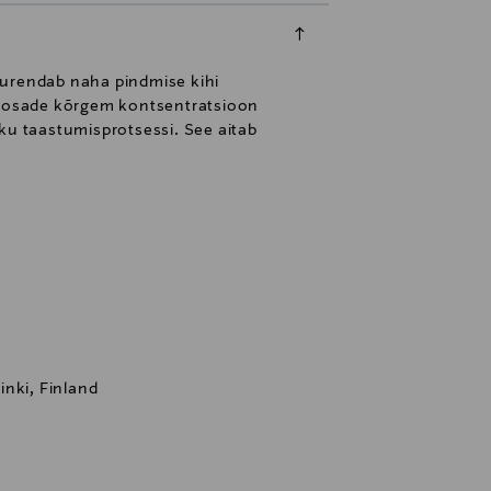
suurendab naha pindmise kihi
tisosade kõrgem kontsentratsioon
ku taastumisprotsessi. See aitab
nki, Finland