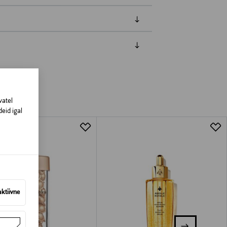
amisest. Suletud pakendis toodete puhul
vad olema avamata originaalpakendis.
vatel
eid igal
aktiivne