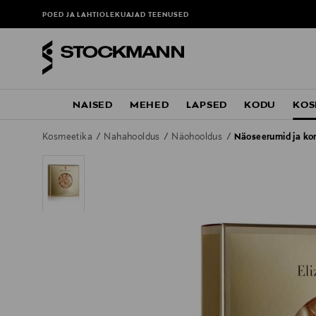
POED JA LAHTIOLEKUAJAD
TEENUSED
NAISED
MEHED
LAPSED
KODU
KOS
Kosmeetika
Nahahooldus
Näohooldus
Näoseerumid ja ko