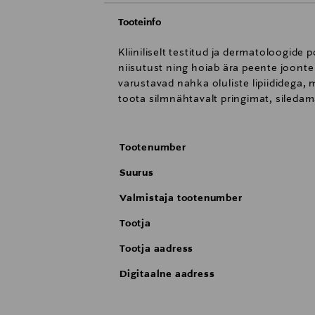
Tooteinfo
Kliiniliselt testitud ja dermatoloogid
niisutust ning hoiab ära peente joont
varustavad nahka oluliste lipiididega,
toota silmnähtavalt pringimat, sileda
Tootenumber
Suurus
Valmistaja tootenumber
Tootja
Tootja aadress
Digitaalne aadress