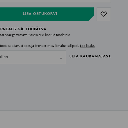
LISA OSTUKORVI
ARNEAEG 3-10 TÖÖPÄEVA
 tarneaega vastavalt ostukorvi lisatud toodetele
i toote saadavust poes ja broneerimisvõimalust allpool.
Loe lisaks
LEIA KAUBAMAJAST
allinn