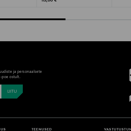
Original Price
113,00 €
 uudiste ja personaalsete
-poe ostult.
DUS
TEENUSED
VASTUTUSTU