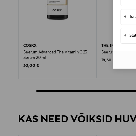
+
Tur
+
Sta
COSRX
THE INKEY LIST
Seerum Advanced The Vitamin C 23
Seerum Ceramide 
Serum 20 ml
Original Price
18,50 €
Original Price
30,00 €
KAS NEED VÕIKSID HU