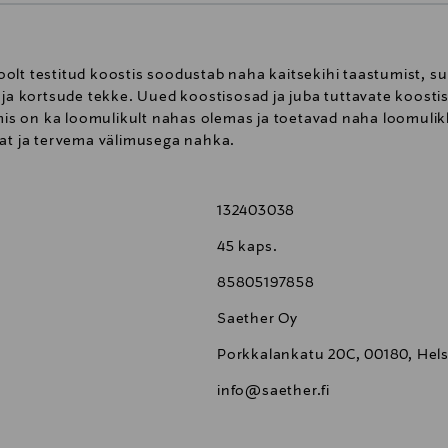
e poolt testitud koostis soodustab naha kaitsekihi taastumist, 
e ja kortsude tekke. Uued koostisosad ja juba tuttavate koos
 mis on ka loomulikult nahas olemas ja toetavad naha loomulik
mat ja tervema välimusega nahka.
132403038
45 kaps.
85805197858
Saether Oy
Porkkalankatu 20C, 00180, Helsi
info@saether.fi