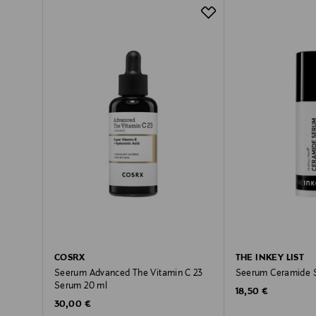
COSRX
THE INKEY LIST
Seerum Advanced The Vitamin C 23
Seerum Ceramide 
Serum 20 ml
Original Price
18,50 €
Original Price
30,00 €