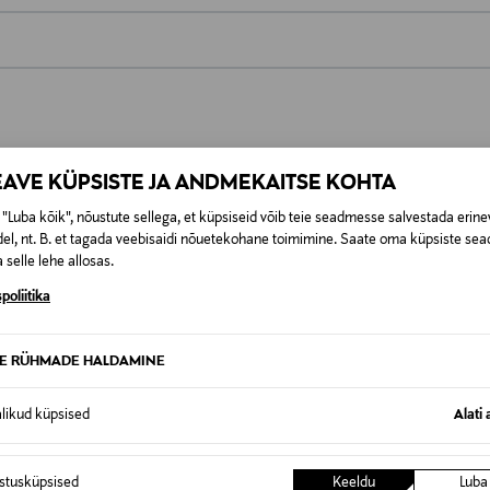
0,00 €
t esitamata lepingust taganeda 30 päeva jooksul alates kauba kättesa
0,00 € – 4,90 €
se
is. Tagastatavad suletud pakendis kosmeetika- ja loodustooted pea
EAVE KÜPSISTE JA ANDMEKAITSE KOHTA
SID KA
"Luba kõik", nõustute sellega, et küpsiseid võib teie seadmesse salvestada erine
el, nt. B. et tagada veebisaidi nõuetekohane toimimine. Saate oma küpsiste sead
 selle lehe allosas.
poliitika
TE RÜHMADE HALDAMINE
alikud küpsised
Alati 
istusküpsised
Keeldu
Luba