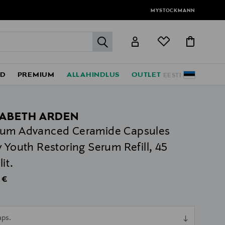
MYSTOCKMANN
label.header.go
ED
PREMIUM
ALLAHINDLUS
OUTLET
EESTI
ZABETH ARDEN
rum Advanced Ceramide Capsules
y Youth Restoring Serum Refill, 45
it.
al Price
 €
ull
aps.
ull