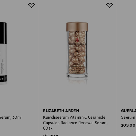
ELIZABETH ARDEN
GUERL
Serum, 30ml
Kuivõliseerum Vitamin C Ceramide
Seerum 
Capsules Radiance Renewal Serum,
Original
209,00
60 tk