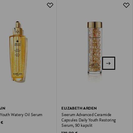
AIN
ELIZABETH ARDEN
Youth Watery Oil Serum
Seerum Advanced Ceramide
Capsules Daily Youth Restoring
 Price
 €
Serum, 90 kapslit