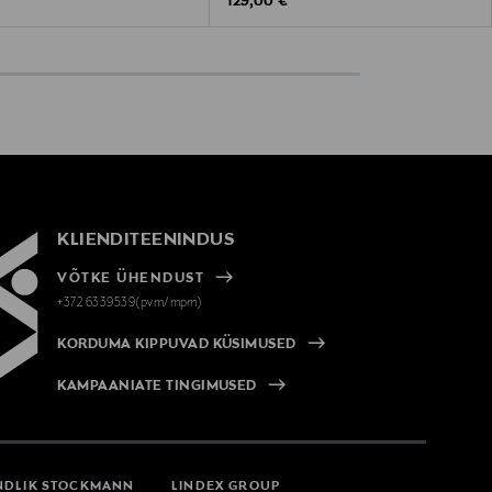
Original Price
129,00 €
KLIENDITEENINDUS
VÕTKE ÜHENDUST
+372 6339539(pvm/mpm)
KORDUMA KIPPUVAD KÜSIMUSED
KAMPAANIATE TINGIMUSED
NDLIK STOCKMANN
LINDEX GROUP