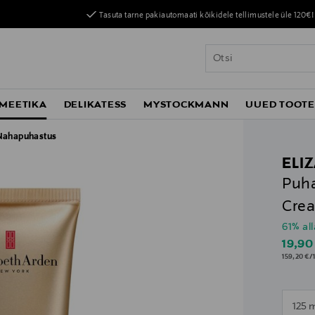
Tasuta tarne pakiautomaati kõikidele tellimustele üle 120€!
MEETIKA
DELIKATESS
MYSTOCKMANN
UUED TOOT
Nahapuhastus
ELI
Puha
Crea
61% al
Disco
19,90
159,20 €/
125 