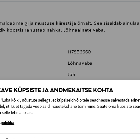
ldab meigi ja mustuse kiiresti ja õrnalt. See sisaldab ainulaa
div koostis rahustab nahka. Lõhnaainete vaba.
117836660
Lõhnavaba
Jah
125 ml
EAVE KÜPSISTE JA ANDMEKAITSE KOHTA
85805304508
"Luba kõik", nõustute sellega, et küpsiseid võib teie seadmesse salvestada erine
el, nt. B. et tagada veebisaidi nõuetekohane toimimine. Saate oma küpsiste sead
Saether Oy
 selle lehe allosas.
Porkkalankatu 20C, 00180, Helsi
poliitika
info@saether.fi