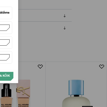
aktiivne
amisest. Suletud pakendis toodete puhul
vad olema avamata originaalpakendis.
A KÕIK