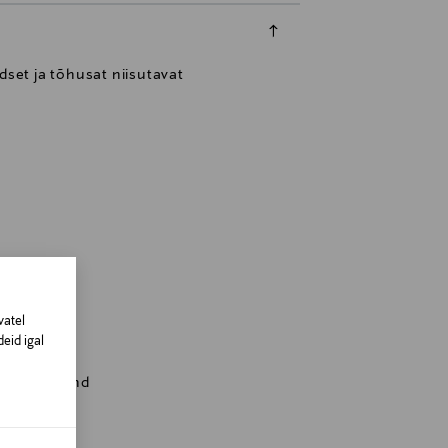
dset ja tõhusat niisutavat
vatel
eid igal
nki, Finland