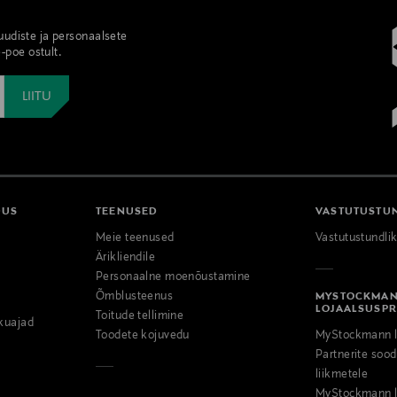
 uudiste ja personaalsete
-poe ostult.
DUS
TEENUSED
VASTUTUSTU
Meie teenused
Vastutustundli
Ärikliendile
Personaalne moenõustamine
Õmblusteenus
MYSTOCKMA
LOJAALSUSP
Toitude tellimine
kuajad
Toodete kojuvedu
MyStockmann l
Partnerite so
liikmetele
MyStockmann l