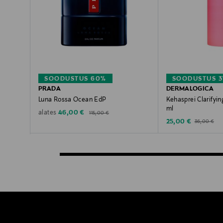
SOODUSTUS 60%
SOODUSTUS 3
PRADA
DERMALOGICA
Luna Rossa Ocean EdP
Kehasprei Clarifyin
ml
Original Price
Discounted Price
46,00 €
alates
115,00 €
Discounted Price
Original Pric
25,00 €
36,00 €