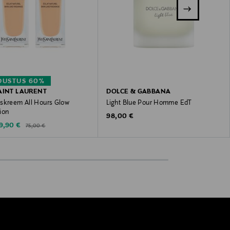
DUSTUS 60%
AINT LAURENT
DOLCE & GABBANA
skreem All Hours Glow
Light Blue Pour Homme EdT
ion
Original Price
98,00 €
Original Price
iscounted Price
9,90 €
75,00 €