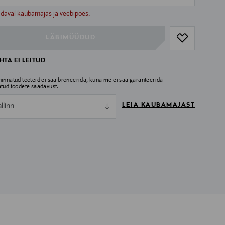
ull
ull
adaval kaubamajas ja veebipoes.
LÄBIMÜÜDUD
TA EI LEITUD
hinnatud tooteid ei saa broneerida, kuna me ei saa garanteerida
atud toodete saadavust.
LEIA KAUBAMAJAST
allinn