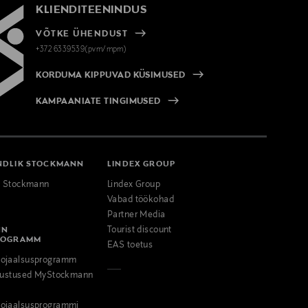
KLIENDITEENINDUS
VÕTKE ÜHENDUST
+372 6339539(pvm/mpm)
KORDUMA KIPPUVAD KÜSIMUSED
KAMPAANIATE TINGIMUSED
NDLIK STOCKMANN
LINDEX GROUP
k Stockmann
Lindex Group
Vabad töökohad
Partner Media
NN
Tourist discount
ROGRAMM
EAS toetus
ojaalsusprogramm
odustused MyStockmann
ojaalsusprogrammi