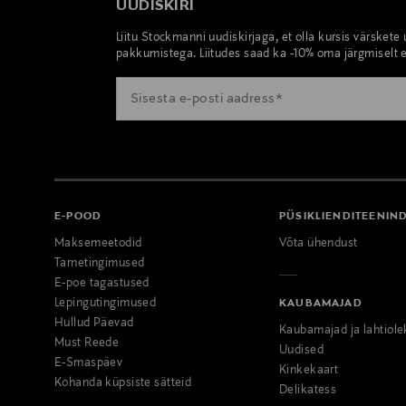
UUDISKIRI
Liitu Stockmanni uudiskirjaga, et olla kursis värskete
pakkumistega. Liitudes saad ka -10% oma järgmiselt e
E-POOD
PÜSIKLIENDITEENIN
Maksemeetodid
Võta ühendust
Tarnetingimused
E-poe tagastused
Lepingutingimused
KAUBAMAJAD
Hullud Päevad
Kaubamajad ja lahtiole
Must Reede
Uudised
E-Smaspäev
Kinkekaart
Kohanda küpsiste sätteid
Delikatess