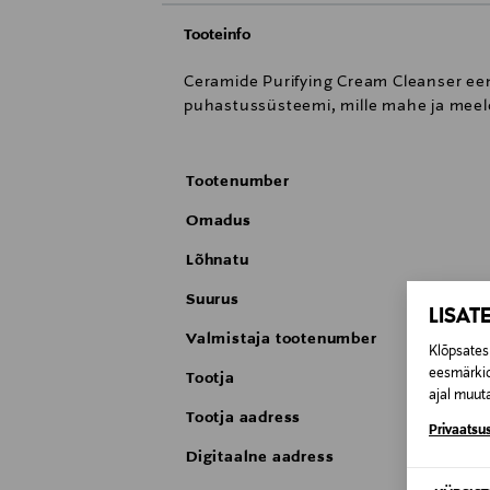
Tooteinfo
Ceramide Purifying Cream Cleanser eema
puhastussüsteemi, mille mahe ja meel
Tootenumber
Omadus
Lõhnatu
Suurus
LISAT
Valmistaja tootenumber
Klõpsates 
eesmärkid
Tootja
ajal muuta
Tootja aadress
Privaatsus
Digitaalne aadress