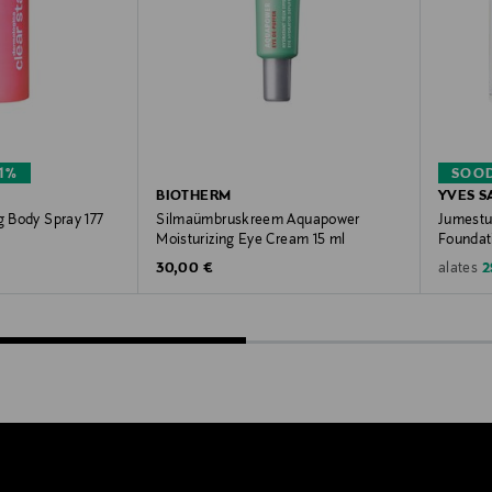
1%
SOO
BIOTHERM
YVES S
g Body Spray 177
Silmaümbruskreem Aquapower
Jumestu
Moisturizing Eye Cream 15 ml
Foundat
Original Price
D
e
30,00 €
2
alates