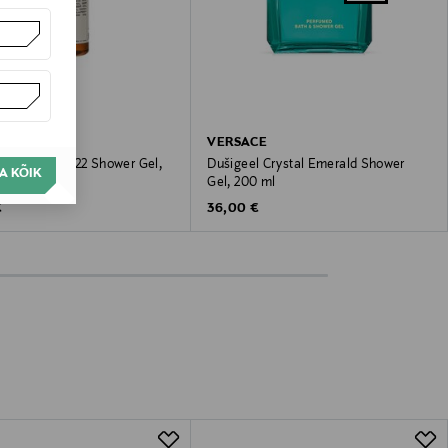
O
VERSACE
l Bergamote 22 Shower Gel,
Dušigeel Crystal Emerald Shower
A KÕIK
Gel, 200 ml
 Price
Original Price
€
36,00 €