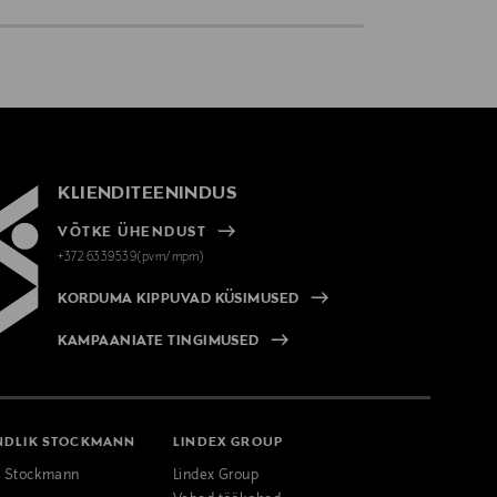
KLIENDITEENINDUS
VÕTKE ÜHENDUST
+372 6339539(pvm/mpm)
KORDUMA KIPPUVAD KÜSIMUSED
KAMPAANIATE TINGIMUSED
NDLIK STOCKMANN
LINDEX GROUP
k Stockmann
Lindex Group