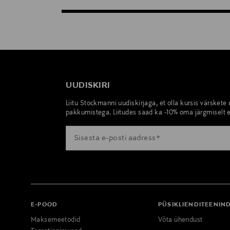
UUDISKIRI
Liitu Stockmanni uudiskirjaga, et olla kursis värskete
pakkumistega. Liitudes saad ka -10% oma järgmiselt e
E-POOD
PÜSIKLIENDITEENIN
Maksemeetodid
Võta ühendust