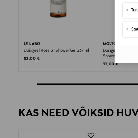
+
Tur
+
Sta
LE LABO
MOLTON BROWN
Dušigeel Rose 31 Shower Gel 237 ml
Dušigeel Dark Leat
Shower Gel, 300 m
Original Price
62,00 €
Original Price
32,00 €
KAS NEED VÕIKSID HU