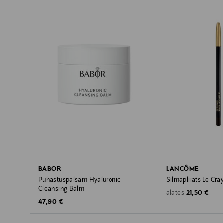
BABOR
LANCÔME
Puhastuspalsam Hyaluronic
Silmapliiats Le Cra
Cleansing Balm
Original Pric
21,50 €
alates
Original Price
47,90 €