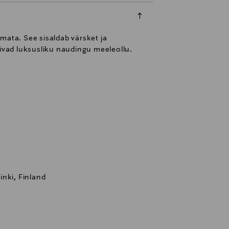
mata. See sisaldab värsket ja
iivad luksusliku naudingu meeleollu.
nki, Finland