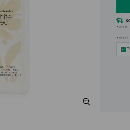
K
Kontrolli
Kontroll
T