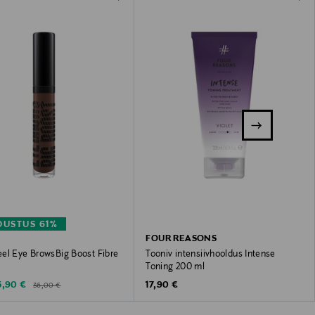
USTUS 61%
FOUR REASONS
el Eye BrowsBig Boost Fibre
Tooniv intensiivhooldus Intense
g
Toning 200 ml
Original Price
iscounted Price
Original Price
3,90 €
17,90 €
36,00 €