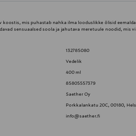
v koostis, mis puhastab nahka ilma looduslikke õlisid eemalda
endavad sensuaalsed soola ja jahutava meretuule noodid, mis v
132785080
Vedelik
400 ml
85805557379
Saether Oy
Porkkalankatu 20C, 00180, Helsi
info@saether.fi