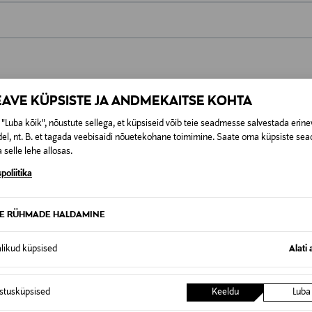
0,00 €
t esitamata lepingust taganeda 30 päeva jooksul alates kauba kättesa
0,00 € – 4,90 €
se
is. Tagastatavad suletud pakendis kosmeetika- ja loodustooted pea
EAVE KÜPSISTE JA ANDMEKAITSE KOHTA
SID KA
"Luba kõik", nõustute sellega, et küpsiseid võib teie seadmesse salvestada erine
el, nt. B. et tagada veebisaidi nõuetekohane toimimine. Saate oma küpsiste sead
 selle lehe allosas.
poliitika
TE RÜHMADE HALDAMINE
alikud küpsised
Alati 
istusküpsised
Keeldu
Luba