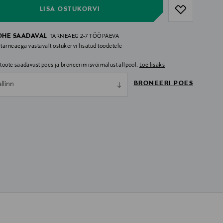
LISA OSTUKORVI
OHE SAADAVAL
TARNEAEG 2-7 TÖÖPÄEVA
 tarneaega vastavalt ostukorvi lisatud toodetele
i toote saadavust poes ja broneerimisvõimalust allpool.
Loe lisaks
BRONEERI POES
allinn