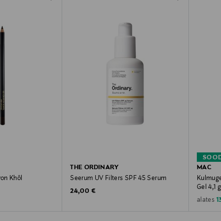
SOOD
THE ORDINARY
MAC
yon Khôl
Seerum UV Filters SPF 45 Serum
Kulmuge
Gel 4,1 
e
Original Price
24,00 €
D
1
alates