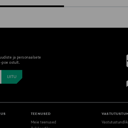
 uudiste ja personaalsete
-poe ostult.
DUS
TEENUSED
VASTUTUSTU
Meie teenused
Vastutustundli