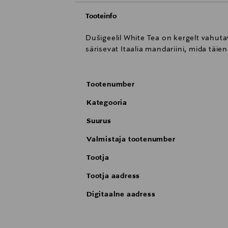
Tooteinfo
Dušigeelil White Tea on kergelt vahuta
särisevat Itaalia mandariini, mida täi
Tootenumber
Kategooria
Suurus
Valmistaja tootenumber
Tootja
Tootja aadress
Digitaalne aadress