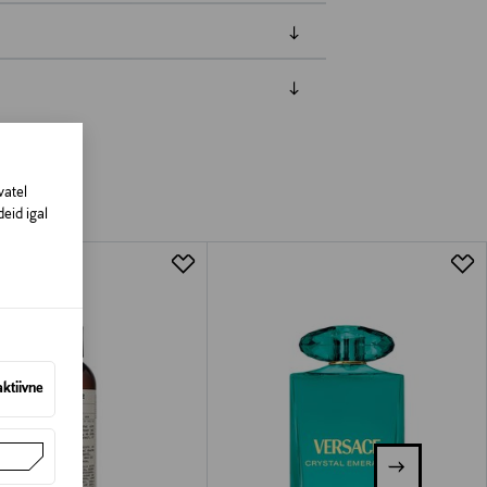
amisest. Suletud pakendis toodete puhul
vad olema avamata originaalpakendis.
vatel
eid igal
aktiivne