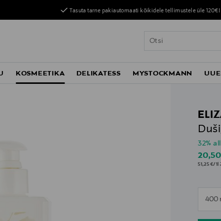
Tasuta tarne pakiautomaati kõikidele tellimustele üle 120€!
U
KOSMEETIKA
DELIKATESS
MYSTOCKMANN
UUE
ELI
Duši
32% al
Disco
20,5
51,25 €/1l
n
400 
n