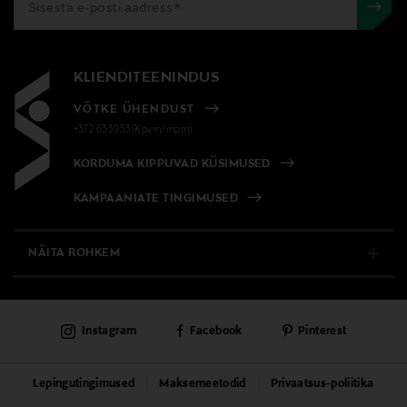
Tootjamaa
AMEERIKA ÜHENDRIIGID
KLIENDITEENINDUS
Tootja
VÕTKE ÜHENDUST
+372 6339539(pvm/mpm)
Saether Oy
KORDUMA KIPPUVAD KÜSIMUSED
Tootja aadress
KAMPAANIATE TINGIMUSED
Porkkalankatu 20C, 00180, Helsinki, Finland
NÄITA ROHKEM
Digitaalne aadress
info@saether.fi
E-POOD
Instagram
Facebook
Pinterest
PÜSIKLIENDITEENINDUS
KAUBAMAJAD
Lepingutingimused
Maksemeetodid
Privaatsus-poliitika