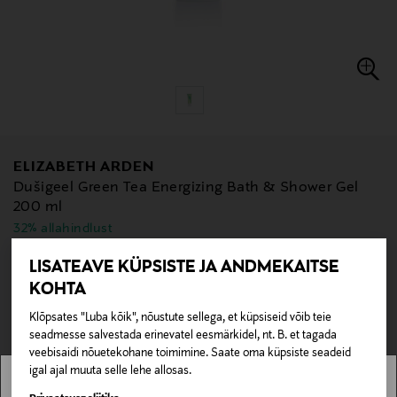
ELIZABETH ARDEN
Dušigeel Green Tea Energizing Bath & Shower Gel
200 ml
32% allahindlust
Original Price
Discounted Price
15,00 €
22,00 €
LISATEAVE KÜPSISTE JA ANDMEKAITSE
KOHTA
null
null
Pole saadaval kaubamajas ja veebipoes.
Klõpsates "Luba kõik", nõustute sellega, et küpsiseid võib teie
seadmesse salvestada erinevatel eesmärkidel, nt. B. et tagada
LÄBIMÜÜDUD
veebisaidi nõuetekohane toimimine. Saate oma küpsiste seadeid
igal ajal muuta selle lehe allosas.