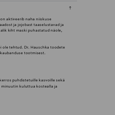
oon aktiveerib naha niiskuse
aadost ja jojobast taaselustavad ja
alik kiht maski puhastatud näole,
ei ole tehtud. Dr. Hauschka toodete
e kaubanduse tootmisest.
erros puhdistetuille kasvoille sekä
0 minuutin kuluttua kostealla ja