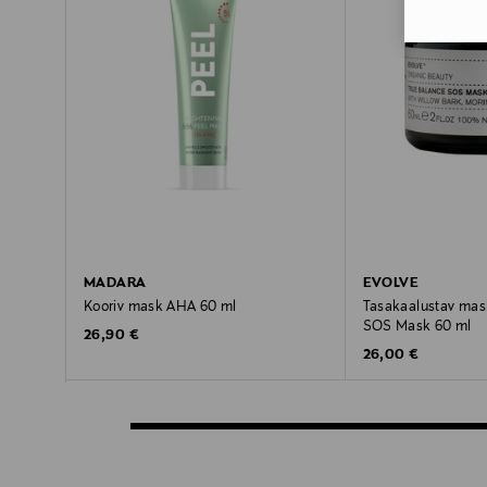
MADARA
EVOLVE
Kooriv mask AHA 60 ml
Tasakaalustav mas
SOS Mask 60 ml
Original Price
26,90 €
Original Price
26,00 €