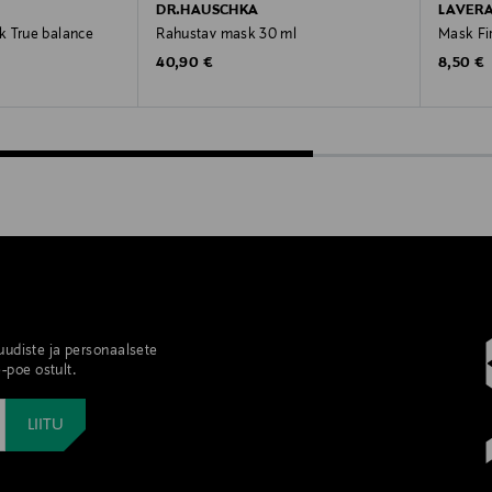
DR.HAUSCHKA
LAVER
k True balance
Rahustav mask 30 ml
Mask Fi
Original Price
Original
40,90 €
8,50 €
 uudiste ja personaalsete
-poe ostult.