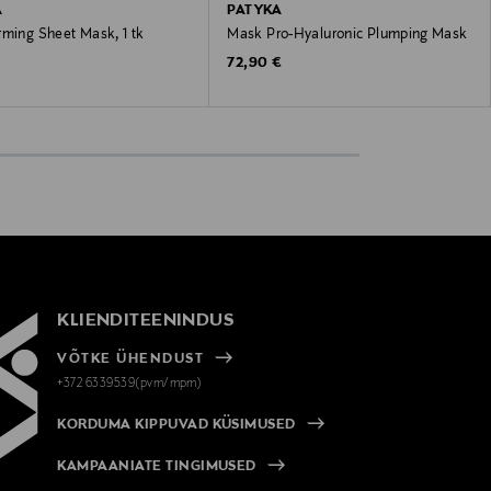
A
PATYKA
rming Sheet Mask, 1 tk
Mask Pro-Hyaluronic Plumping Mask
 Price
Original Price
72,90 €
KLIENDITEENINDUS
VÕTKE ÜHENDUST
+372 6339539(pvm/mpm)
KORDUMA KIPPUVAD KÜSIMUSED
KAMPAANIATE TINGIMUSED