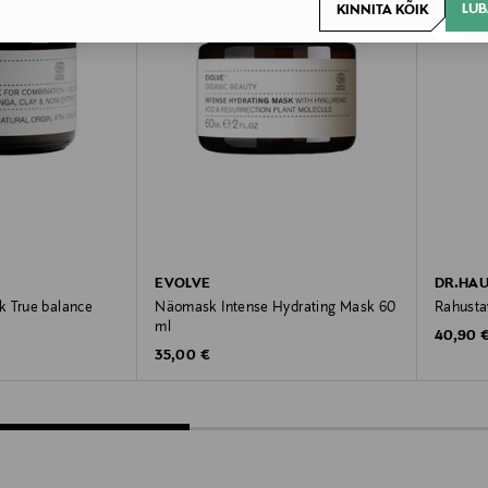
LUB
KINNITA KÕIK
EVOLVE
DR.HA
k True balance
Näomask Intense Hydrating Mask 60
Rahusta
ml
Original
40,90 
Original Price
35,00 €