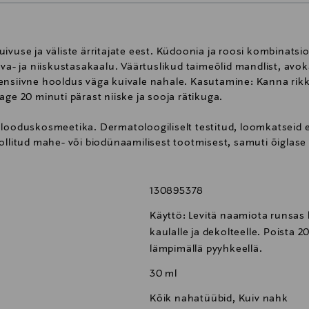
ivuse ja väliste ärritajate eest. Küdoonia ja roosi kombinatsi
sva- ja niiskustasakaalu. Väärtuslikud taimeõlid mandlist, avok
ensiivne hooldus väga kuivale nahale. Kasutamine: Kanna rikk
age 20 minuti pärast niiske ja sooja rätikuga.
 looduskosmeetika. Dermatoloogiliselt testitud, loomkatseid 
rollitud mahe- või biodünaamilisest tootmisest, samuti õiglas
130895378
Käyttö: Levitä naamiota runsas k
kaulalle ja dekolteelle. Poista 2
lämpimällä pyyhkeellä.
30 ml
Kõik nahatüübid, Kuiv nahk