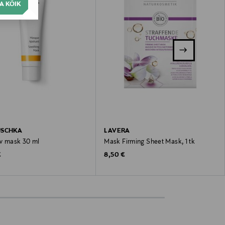
A KÕIK
USCHKA
LAVERA
v mask 30 ml
Mask Firming Sheet Mask, 1 tk
 Price
Original Price
€
8,50 €