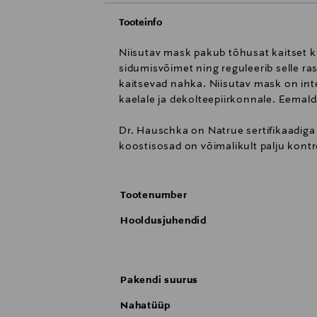
Tooteinfo
Niisutav mask pakub tõhusat kaitset ku
sidumisvõimet ning reguleerib selle ra
kaitsevad nahka. Niisutav mask on int
kaelale ja dekolteepiirkonnale. Eemald
Dr. Hauschka on Natrue sertifikaadiga
koostisosad on võimalikult palju kont
Tootenumber
Hooldusjuhendid
Pakendi suurus
Nahatüüp