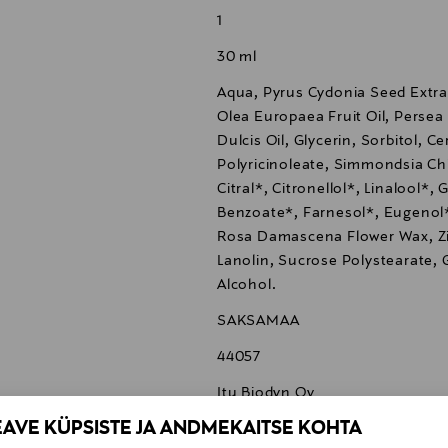
1
30 ml
Aqua, Pyrus Cydonia Seed Extra
Olea Europaea Fruit Oil, Persea
Dulcis Oil, Glycerin, Sorbitol, C
Polyricinoleate, Simmondsia Chi
Citral*, Citronellol*, Linalool*
Benzoate*, Farnesol*, Eugenol*,
Rosa Damascena Flower Wax, Zi
Lanolin, Sucrose Polystearate, G
Alcohol.
SAKSAMAA
44057
Itu Biodyn Oy
EAVE KÜPSISTE JA ANDMEKAITSE KOHTA
Asentajankatu 5, 00880 Helsink