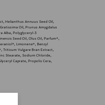
ct, Helianthus Annuus Seed Oil,
 Gratissima Oil, Prunus Amygdalus
era Alba, Polyglyceryl-3
nensis Seed Oil, Olus Oil, Parfum*,
, Geraniol*, Limonene*, Benzyl
 Triticum Vulgare Bran Extract,
nc Stearate, Sodium Chloride,
lyceryl Caprate, Propolis Cera,
i, Finland