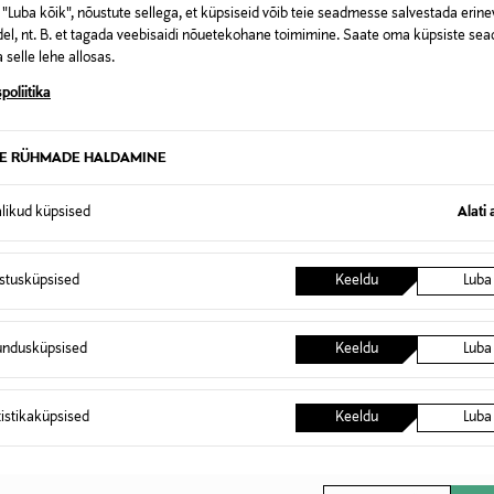
"Luba kõik", nõustute sellega, et küpsiseid võib teie seadmesse salvestada erine
itu@itubiodyn.fi
el, nt. B. et tagada veebisaidi nõuetekohane toimimine. Saate oma küpsiste sead
Dr.Hauschka, mask, nahahool
 selle lehe allosas.
poliitika
TE RÜHMADE HALDAMINE
0,00 €
alikud küpsised
Alati 
t esitamata lepingust taganeda 30 päeva jooksul alates kauba kättesa
0,00 € – 4,90 €
se
is. Tagastatavad suletud pakendis kosmeetika- ja loodustooted pea
istusküpsised
Keeldu
Luba
SID KA
undusküpsised
Keeldu
Luba
tistikaküpsised
Keeldu
Luba