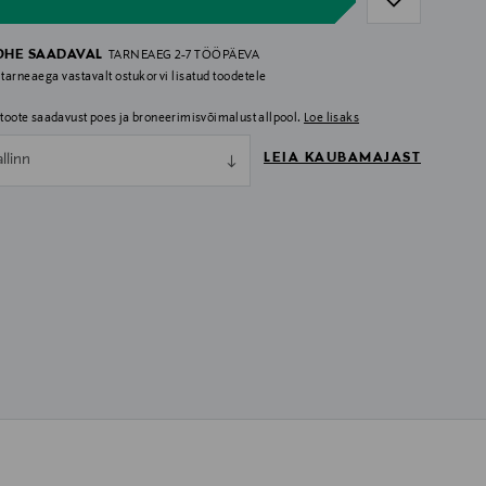
OHE SAADAVAL
TARNEAEG 2-7 TÖÖPÄEVA
 tarneaega vastavalt ostukorvi lisatud toodetele
i toote saadavust poes ja broneerimisvõimalust allpool.
Loe lisaks
LEIA KAUBAMAJAST
allinn