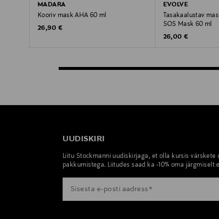
MADARA
EVOLVE
Kooriv mask AHA 60 ml
Tasakaalustav mas
SOS Mask 60 ml
Original Price
26,90 €
Original Price
26,00 €
UUDISKIRI
Liitu Stockmanni uudiskirjaga, et olla kursis värskete
pakkumistega. Liitudes saad ka -10% oma järgmiselt e