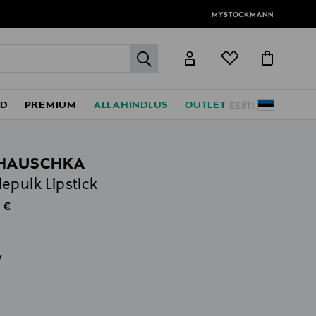
MYSTOCKMANN
label.header.go
ED
PREMIUM
ALLAHINDLUS
OUTLET
EESTI
HAUSCHKA
epulk Lipstick
al Price
 €
v