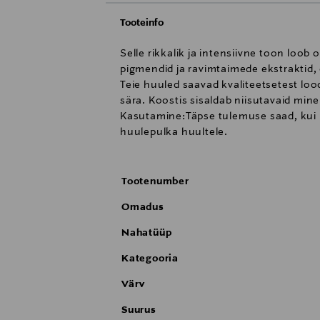
Tooteinfo
Selle rikkalik ja intensiivne toon loo
pigmendid ja ravimtaimede ekstraktid,
Teie huuled saavad kvaliteetsetest loo
sära. Koostis sisaldab niisutavaid min
Kasutamine:Täpse tulemuse saad, kui 
huulepulka huultele.
Tootenumber
Omadus
Nahatüüp
Kategooria
Värv
Suurus