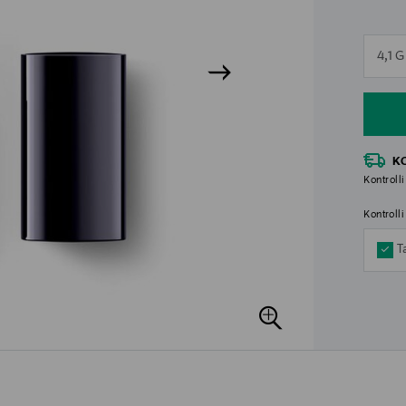
n
4,1 G
n
K
Kontrolli
Kontroll
T