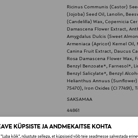
Ricinus Communis (Castor) See
(Jojoba) Seed Oil, Lanolin, Bees
(Candelilla) Wax, Copernicia Ce
Damascena Flower Extract, Anthy
Amygdalus Dulcis (Sweet Almond
Armeniaca (Apricot) Kernel Oil,
Canina Fruit Extract, Daucus Ca
Rosa Damascena Flower Wax, Fr
Benzyl Benzoate*, Farnesol*, L
Benzyl Salicylate*, Benzyl Alcohol
Helianthus Annuus (Sunflower) 
75470), Iron Oxides (CI 77491), 
SAKSAMAA
44861
Itu Biodyn Oy
EAVE KÜPSISTE JA ANDMEKAITSE KOHTA
Asentajankatu 5, 00880 Helsink
"Luba kõik", nõustute sellega, et küpsiseid võib teie seadmesse salvestada erine