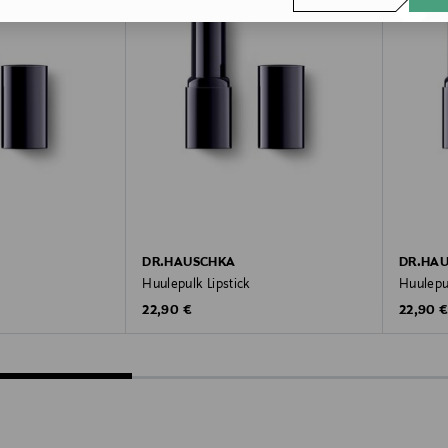
DR.HAUSCHKA
DR.HA
Huulepulk Lipstick
Huulepul
Original Price
Original
22,90 €
22,90 