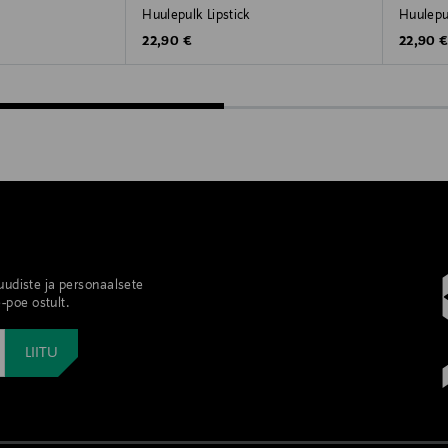
Huulepulk Lipstick
Huulepul
Original Price
Original
22,90 €
22,90 
 uudiste ja personaalsete
-poe ostult.