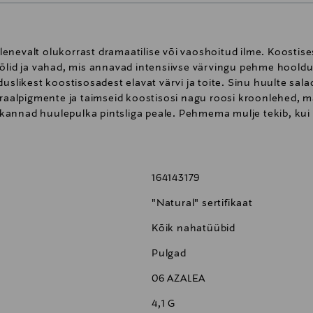
b olenevalt olukorrast dramaatilise või vaoshoitud ilme. Koost
 õlid ja vahad, mis annavad intensiivse värvingu pehme hoold
duslikest koostisosadest elavat värvi ja toite. Sinu huulte sal
eraalpigmente ja taimseid koostisosi nagu roosi kroonlehed, m
kannad huulepulka pintsliga peale. Pehmema mulje tekib, kui
164143179
"Natural" sertifikaat
Kõik nahatüübid
Pulgad
06 AZALEA
4,1 G