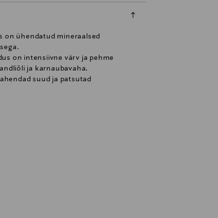
ises on ühendatud mineraalsed
usega.
adus on intensiivne värv ja pehme
andliõli ja karnaubavaha.
 ahendad suud ja patsutad