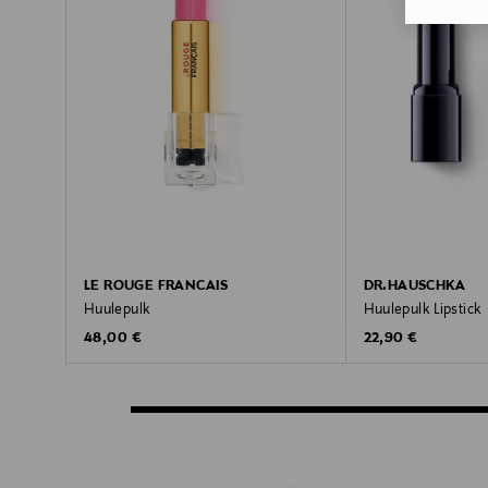
LE ROUGE FRANCAIS
DR.HAUSCHKA
Huulepulk
Huulepulk Lipstick
Original Price
Original Price
48,00 €
22,90 €