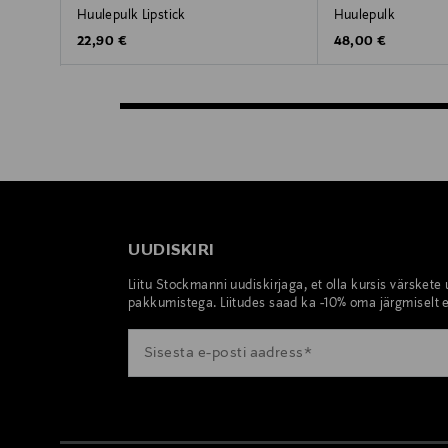
Huulepulk Lipstick
Huulepulk
Original Price
Original Price
22,90 €
48,00 €
UUDISKIRI
Liitu Stockmanni uudiskirjaga, et olla kursis värskete
pakkumistega. Liitudes saad ka -10% oma järgmiselt e