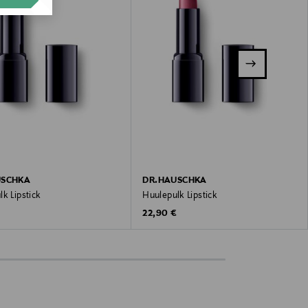
USCHKA
DR.HAUSCHKA
k Lipstick
Huulepulk Lipstick
 Price
Original Price
€
22,90 €