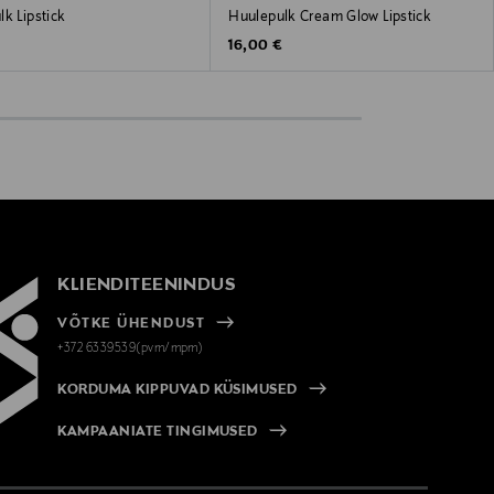
k Lipstick
Huulepulk Cream Glow Lipstick
 Price
Original Price
€
16,00 €
KLIENDITEENINDUS
VÕTKE ÜHENDUST
+372 6339539(pvm/mpm)
KORDUMA KIPPUVAD KÜSIMUSED
KAMPAANIATE TINGIMUSED