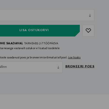
ull
ull
LISA OSTUKORVI
OHE SAADAVAL
TARNEAEG 2-7 TÖÖPÄEVA
 tarneaega vastavalt ostukorvi lisatud toodetele
i toote saadavust poes ja broneerimisvõimalust allpool.
Loe lisaks
BRONEERI POES
allinn