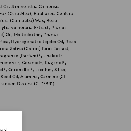
d Oil, Simmondsia Chinensis
wax (Cera Alba), Euphorbia Cerifera
rifera (Carnauba) Wax, Rosa
llis Vulneraria Extract, Prunus
) Oil, Maltodextrin, Prunus
 Mica, Hydrogenated Jojoba Oil, Rosa
rota Sativa (Carrot) Root Extract,
agrance (Parfum)*, Linalool*,
imonene*, Geraniol*, Eugenol*,
*, Citronellol*, Lecithin, Silica,
Seed Oil, Alumina, Carmine (CI
Titanium Dioxide (CI 77891).
i, Finland
vatel