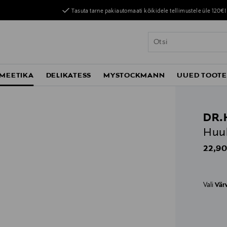
Tasuta tarne pakiautomaati kõikidele tellimustele üle 120€!
MEETIKA
DELIKATESS
MYSTOCKMANN
UUED TOOT
DR.
Huul
Origin
22,90
Vali
Vär