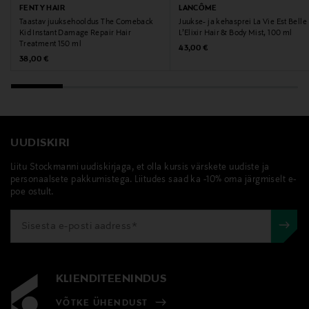
customerservice@drmartens.com
FENTY HAIR
LANCÔME
Taastav juuksehooldus The Comeback
Juukse- ja kehasprei La Vie Est Belle
Kid Instant Damage Repair Hair
L’Elixir Hair & Body Mist, 100 ml
Märksõnad
Treatment 150 ml
Original Price
43,00 €
militaarse stiiliga saapad, roomiktallaga saapad,
Original Price
38,00 €
talvejalatsid
UUDISKIRI
Liitu Stockmanni uudiskirjaga, et olla kursis värskete uudiste ja
personaalsete pakkumistega. Liitudes saad ka -10% oma järgmiselt e-
poe ostult.
KLIENDITEENINDUS
VÕTKE ÜHENDUST