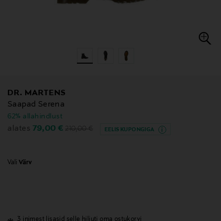
DR. MARTENS
Saapad Serena
62% allahindlust
Original Price
Discounted Price
79,00 €
alates
210,00 €
EELIS KUPONGIGA
Vali
Värv
3 inimest lisasid selle hiljuti oma ostukorvi