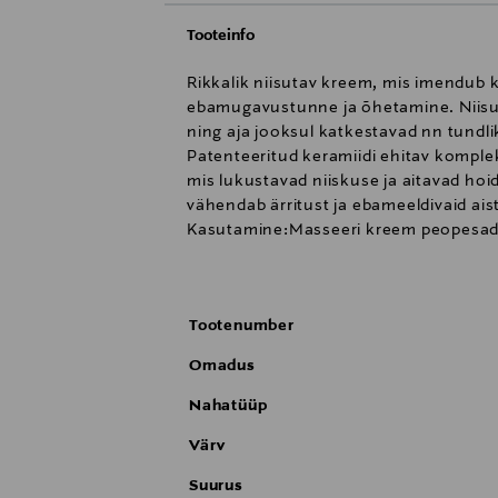
Tooteinfo
Rikkalik niisutav kreem, mis imendub 
ebamugavustunne ja õhetamine. Niisut
ning aja jooksul katkestavad nn tundli
Patenteeritud keramiidi ehitav komplek
mis lukustavad niiskuse ja aitavad ho
vähendab ärritust ja ebameeldivaid ai
Kasutamine:Masseeri kreem peopesadess
päevas.
Tootenumber
Omadus
Nahatüüp
Värv
Suurus