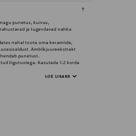
 nagu punetus, kuivus,
 rahustavad ja tugevdavad nahka
aidates nahal toota oma keramiide,
kusesisaldust. Ämblikjuureekstrakt
vähendab punetust.
ud liigutustega. Kasutada 1-2 korda
LOE LISAKS