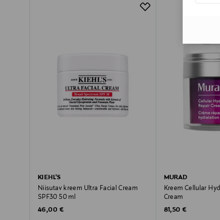
KIEHL'S
MURAD
Niisutav kreem Ultra Facial Cream
Kreem Cellular Hyd
SPF30 50 ml
Cream
Original Price
Original Price
46,00 €
81,50 €