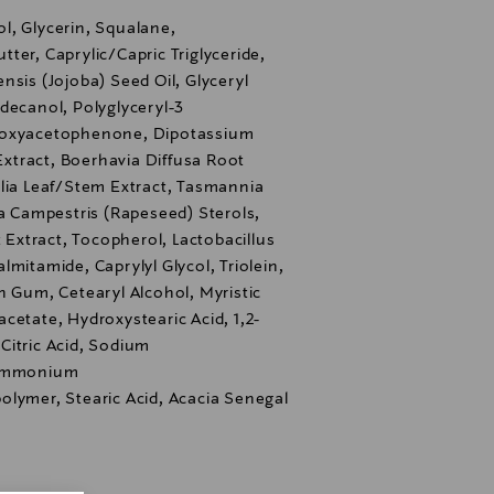
l, Glycerin, Squalane,
ter, Caprylic/Capric Triglyceride,
nsis (Jojoba) Seed Oil, Glyceryl
decanol, Polyglyceryl-3
roxyacetophenone, Dipotassium
 Extract, Boerhavia Diffusa Root
olia Leaf/Stem Extract, Tasmannia
ca Campestris (Rapeseed) Sterols,
t Extract, Tocopherol, Lactobacillus
mitamide, Caprylyl Glycol, Triolein,
n Gum, Cetearyl Alcohol, Myristic
cetate, Hydroxystearic Acid, 1,2-
Citric Acid, Sodium
 Ammonium
olymer, Stearic Acid, Acacia Senegal