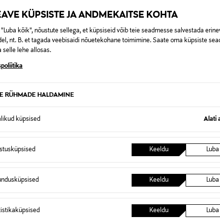
111476
EAVE KÜPSISTE JA ANDMEKAITSE KOHTA
PR-COSMETIC OY
"Luba kõik", nõustute sellega, et küpsiseid võib teie seadmesse salvestada erine
Mannerheimintie 105, 00280 Hel
el, nt. B. et tagada veebisaidi nõuetekohane toimimine. Saate oma küpsiste sead
 selle lehe allosas.
dermalogica@pr-cosmetic.fi
poliitika
Dermalogica, niisutav kreem, 
TE RÜHMADE HALDAMINE
alikud küpsised
Alati 
0,00 €
istusküpsised
Keeldu
Luba
t esitamata lepingust taganeda 30 päeva jooksul alates kauba kättesa
0,00 € – 4,90 €
se
is. Tagastatavad suletud pakendis kosmeetika- ja loodustooted pea
undusküpsised
Keeldu
Luba
SID KA
tistikaküpsised
Keeldu
Luba