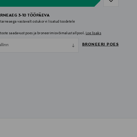
ARNEAEG 3-10 TÖÖPÄEVA
 tarneaega vastavalt ostukorvi lisatud toodetele
i toote saadavust poes ja broneerimisvõimalust allpool.
Loe lisaks
BRONEERI POES
allinn