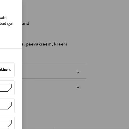
vatel
sinki, Finland
eid igal
nahahooldus. päevakreem, kreem
aktiivne
amisest. Suletud pakendis toodete puhul
vad olema avamata originaalpakendis.