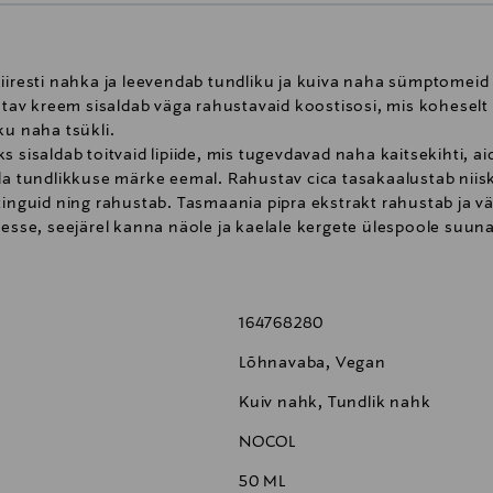
kiiresti nahka ja leevendab tundliku ja kuiva naha sümptomeid
av kreem sisaldab väga rahustavaid koostisosi, mis koheselt
ku naha tsükli.
s sisaldab toitvaid lipiide, mis tugevdavad naha kaitsekihti, 
ida tundlikkuse märke eemal. Rahustav cica tasakaalustab niis
stinguid ning rahustab. Tasmaania pipra ekstrakt rahustab ja 
e, seejärel kanna näole ja kaelale kergete ülespoole suunat
164768280
Lõhnavaba, Vegan
Kuiv nahk, Tundlik nahk
NOCOL
50 ML