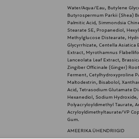
Water/Aqua/Eau, Butylene Glyco
Butyrospermum Parkii (Shea) But
Palmitic Acid, Simmondsia Chine
Stearate SE, Propanediol, Hexyl
Methylglucose Distearate, Hyd
Glycyrrhizate, Centella Asiatica
Extract, Myrothamnus Flabellif
Lanceolata Leaf Extract, Brassi
Zingiber Officinale (Ginger) Roo
Ferment, Cetylhydroxyproline Pal
Maltodextrin, Bisabolol, Xantha
Acid, Tetrasodium Glutamate Dia
Hexanediol, Sodium Hydroxide, 
Polyacryloyldimethyl Taurate,
Acryloyldimethyltaurate/VP Cop
Gum.
AMEERIKA ÜHENDRIIGID