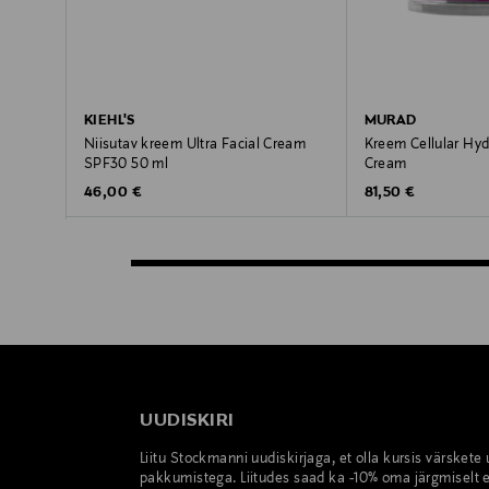
KIEHL'S
MURAD
Niisutav kreem Ultra Facial Cream
Kreem Cellular Hyd
SPF30 50 ml
Cream
Original Price
Original Price
46,00 €
81,50 €
UUDISKIRI
Liitu Stockmanni uudiskirjaga, et olla kursis värskete
pakkumistega. Liitudes saad ka -10% oma järgmiselt e