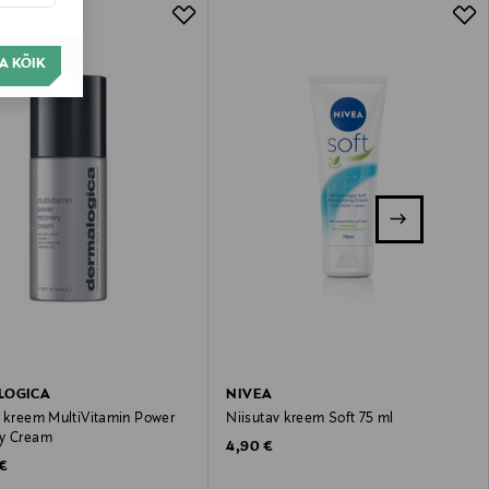
A KÕIK
LOGICA
NIVEA
v kreem MultiVitamin Power
Niisutav kreem Soft 75 ml
y Cream
Original Price
4,90 €
 Price
 €