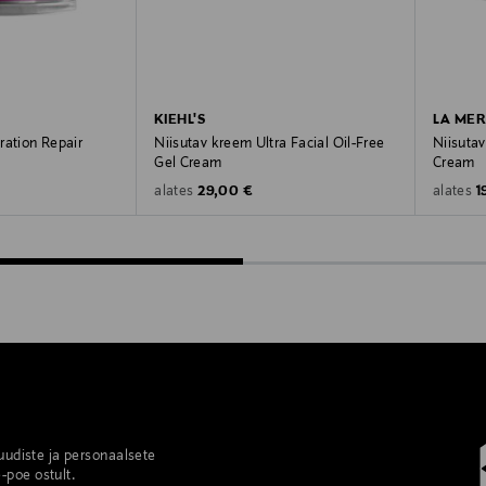
KIEHL'S
LA MER
ration Repair
Niisutav kreem Ultra Facial Oil-Free
Niisutav
Gel Cream
Cream
Original Price
O
29,00 €
1
alates
alates
 uudiste ja personaalsete
-poe ostult.