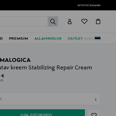
MYSTOCKMANN
label.header.go
ED
PREMIUM
ALLAHINDLUS
OUTLET
EESTI
MALOGICA
utav kreem Stabilizing Repair Cream
al Price
 €
/1l
ull
L
ull
LISA OSTUKORVI