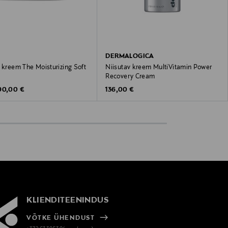
DERMALOGICA
 kreem The Moisturizing Soft
Niisutav kreem MultiVitamin Power
Recovery Cream
riginal Price
Original Price
90,00 €
136,00 €
KLIENDITEENINDUS
VÕTKE ÜHENDUST