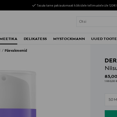
Tasuta tarne pakiautomaati kõikidele tellimustele üle 120€!
MEETIKA
DELIKATESS
MYSTOCKMANN
UUED TOOT
d
Päevakreemid
DER
Niis
Origin
83,00
1 660,00 €
n
50 M
n