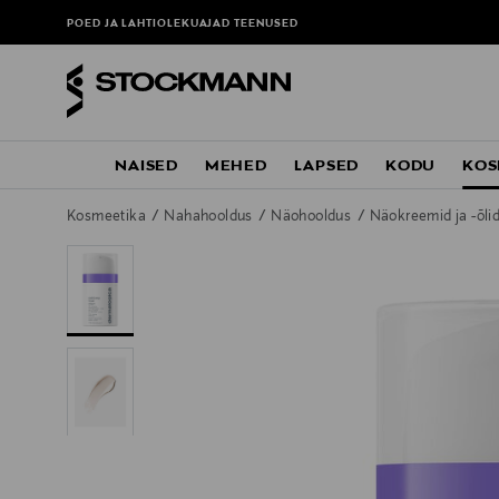
POED JA LAHTIOLEKUAJAD
TEENUSED
NAISED
MEHED
LAPSED
KODU
KOS
Kosmeetika
Nahahooldus
Näohooldus
Näokreemid ja -õli