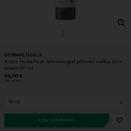
DERMALOGICA
Actice HydraMesh tehnoloogial põhinev nahka siluv
kreem 50 ml
Original Price
59,00 €
1 180,00 €/1l
null
null
LISA OSTUKORVI