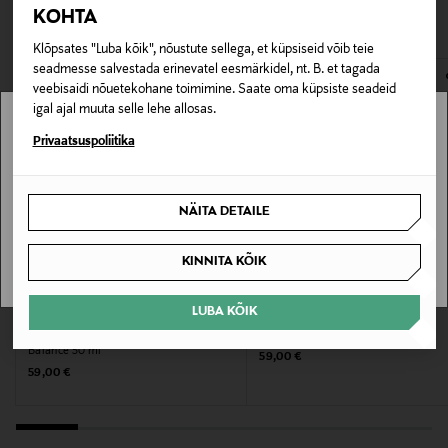
VAATASID KA
KOHTA
avamata originaalpakendis.
Värv
Klõpsates "Luba kõik", nõustute sellega, et küpsiseid võib teie
E-POE TAGASTUSED
seadmesse salvestada erinevatel eesmärkidel, nt. B. et tagada
NOCOL
veebisaidi nõuetekohane toimimine. Saate oma küpsiste seadeid
igal ajal muuta selle lehe allosas.
Suurus
Stockmann pole Sinu riigis saadaval.
Privaatsuspoliitika
50 ml
Sinu riiki ei ole kohaletoimetamine saadaval.
Tootjamaa
NÄITA DETAILE
SAAN ARU
AMEERIKA ÜHENDRIIGID
KINNITA KÕIK
Tootja
LUBA KÕIK
DERMALOGICA
DERMALOGICA
PR-COSMETIC OY
Niisutav kreem Intensive Moisture
Niisutav kreem Active Moist 50 ml
Balance 50 ml
Original Price
59,00 €
Tootja aadress
Original Price
59,00 €
Mannerheimintie 105, 00280 Helsinki, Finland