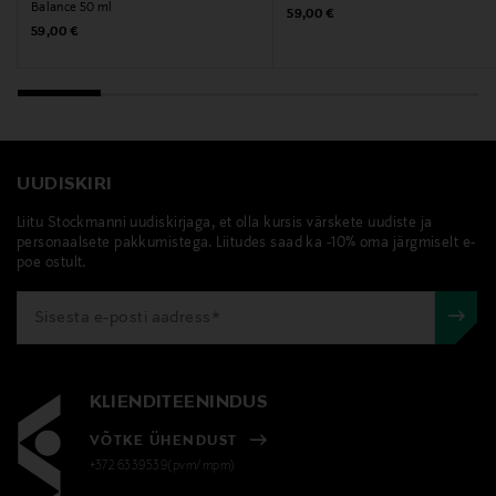
Balance 50 ml
Original Price
59,00 €
Original Price
59,00 €
UUDISKIRI
Liitu Stockmanni uudiskirjaga, et olla kursis värskete uudiste ja
personaalsete pakkumistega. Liitudes saad ka -10% oma järgmiselt e-
poe ostult.
KLIENDITEENINDUS
VÕTKE ÜHENDUST
+372 6339539(pvm/mpm)