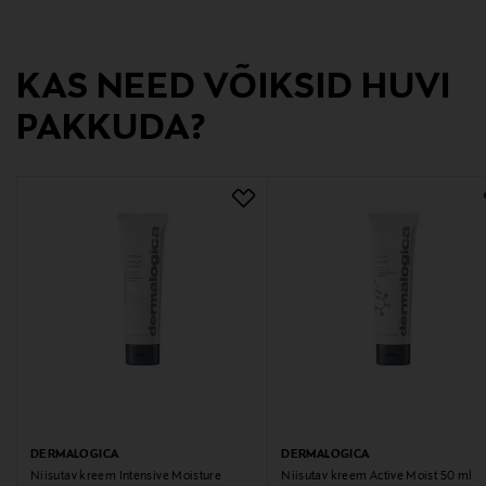
Digitaalne aadress
dermalogica@pr-cosmetic.fi
KAS NEED VÕIKSID HUVI
Märksõnad
PAKKUDA?
Dermalogica, kasvovoide
DERMALOGICA
DERMALOGICA
Niisutav kreem Intensive Moisture
Niisutav kreem Active Moist 50 ml