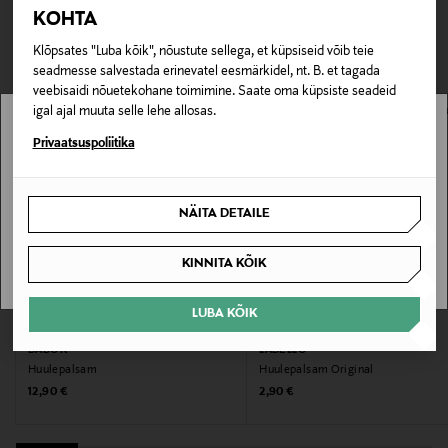
Kategooria
TEISED KLIENDID
tagastada ainult avamata pakendis. Tagastatavad suletud
KOHTA
pakendis kosmeetika- ja loodustooted peavad olema
SPF
VAATASID KA
Klõpsates "Luba kõik", nõustute sellega, et küpsiseid võib teie
avamata originaalpakendis.
seadmesse salvestada erinevatel eesmärkidel, nt. B. et tagada
SPF
veebisaidi nõuetekohane toimimine. Saate oma küpsiste seadeid
E-POE TAGASTUSED
igal ajal muuta selle lehe allosas.
25
Stockmann pole Sinu riigis saadaval.
Privaatsuspoliitika
Kategooria
Sinu riiki ei ole kohaletoimetamine saadaval.
Huulekreem
NÄITA DETAILE
SAAN ARU
Tootjamaa
KINNITA KÕIK
ITAALIA
LUBA KÕIK
Valmistaja tootenumber
BABOR
LABELLO
250249
Huulepalsam
Huulepalsam Original
Original Price
Original Price
12,90 €
2,90 €
Tootja
Tradebanco AB