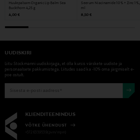
Huulepalsam Organic Lip Balm Sea
Seerum Niacinamide 10 % + Zinc 1 %
Buckthorn 4,25 g
ml
Original Price
Original Price
4,00 €
8,50 €
UUDISKIRI
Liitu Stockmanni uudiskirjaga, et olla kursis värskete uudiste ja
personaalsete pakkumistega. Liitudes saad ka -10% oma järgmiselt e-
poe ostult.
KLIENDITEENINDUS
VÕTKE ÜHENDUST
+372 6339539(pvm/mpm)