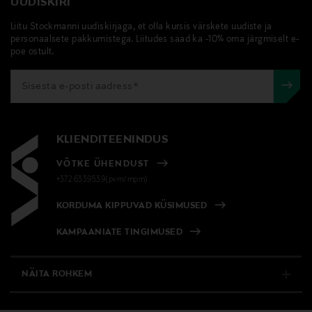
UUDISKIRI
Liitu Stockmanni uudiskirjaga, et olla kursis värskete uudiste ja
personaalsete pakkumistega. Liitudes saad ka -10% oma järgmiselt e-
poe ostult.
KLIENDITEENINDUS
VÕTKE ÜHENDUST
+372 6339539(pvm/mpm)
KORDUMA KIPPUVAD KÜSIMUSED
KAMPAANIATE TINGIMUSED
NÄITA ROHKEM
E-POOD