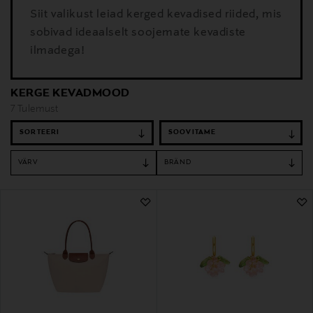
Siit valikust leiad kerged kevadised riided, mis
sobivad ideaalselt soojemate kevadiste
ilmadega!
KERGE KEVADMOOD
7 Tulemust
SORTEERI
VÄRV
BRÄND
7 Tulemust