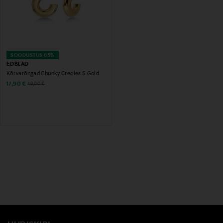
SOODUSTUS 63%
EDBLAD
Kõrvarõngad Chunky Creoles S Gold
Discounted Price
Original Price
17,90 €
49,00 €