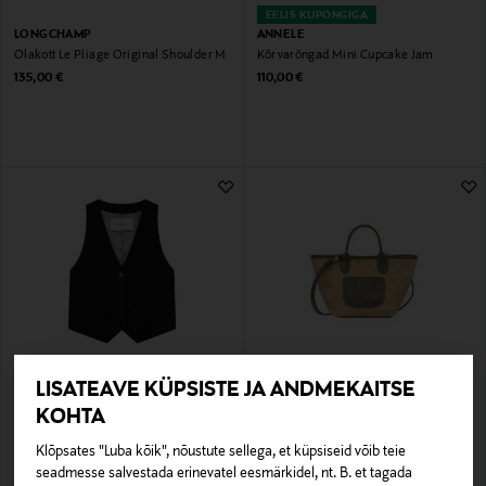
EELIS KUPONGIGA
LONGCHAMP
ANNELE
Õlakott Le Pliage Original Shoulder M
Kõrvarõngad Mini Cupcake Jam
Original Price
Original Price
135,00 €
110,00 €
SOODUSTUS 40%
LISATEAVE KÜPSISTE JA ANDMEKAITSE
CPH MUSE
LONGCHAMP
KOHTA
Vest CMTailor
Kott New Le Panier Pliage Crossbody
Discounted Price
Original Price
Original Price
77,40 €
300,00 €
129,95 €
Klõpsates "Luba kõik", nõustute sellega, et küpsiseid võib teie
seadmesse salvestada erinevatel eesmärkidel, nt. B. et tagada