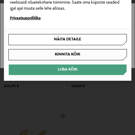
veebisaidi nõuetekohane toimimine. Saate oma küpsiste seadeid
igal ajal muuta selle lehe allosas.
Stockmann pole Sinu riigis saadaval.
Privaatsuspoliitika
Sinu riiki ei ole kohaletoimetamine saadaval.
NÄITA DETAILE
SAAN ARU
KINNITA KÕIK
EELIS KUPONGIGA
EELIS KUPONGIGA
LUBA KÕIK
BUSNEL
CHIMI
Kerge sulejope Iva
Päikeseprillid 12
Original Price
Original Price
459,00 €
150,00 €