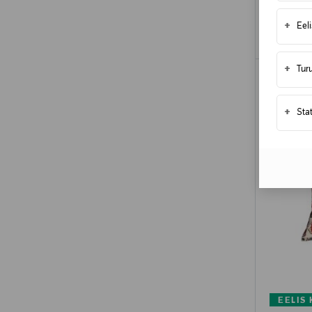
+
Eel
+
Tur
+
Sta
EELIS