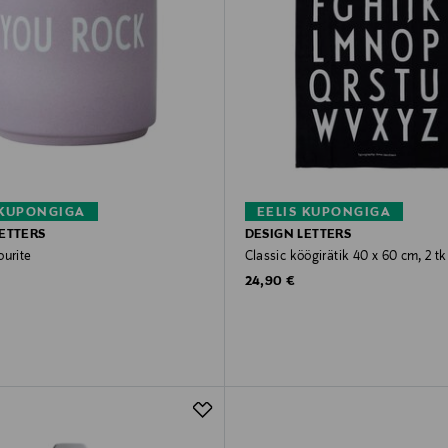
 KUPONGIGA
EELIS KUPONGIGA
ETTERS
DESIGN LETTERS
ourite
Classic köögirätik 40 x 60 cm, 2 tk
rice
Original Price
24,90 €