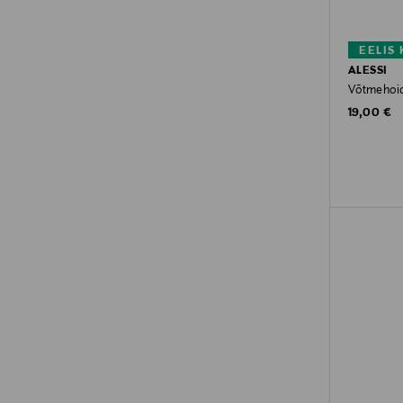
EELIS
ALESSI
Võtmehoid
Original P
19,00 €