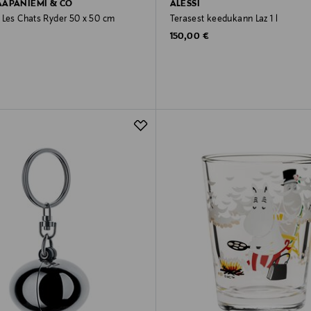
AAPANIEMI & CO
ALESSI
 Les Chats Ryder 50 x 50 cm
Terasest keedukann Laz 1 l
rice
Original Price
150,00 €