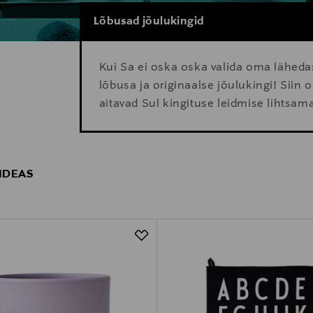
Lõbusad jõulukingid
Kui Sa ei oska oska valida oma läheda
lõbusa ja originaalse jõulukingi! Siin
aitavad Sul kingituse leidmise lihtsa
 IDEAS