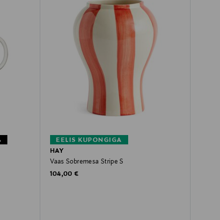
%
EELIS KUPONGIGA
HAY
Vaas Sobremesa Stripe S
Original Price
104,00 €