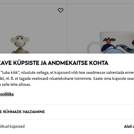
EAVE KÜPSISTE JA ANDMEKAITSE KOHTA
"Luba kõik", nõustute sellega, et küpsiseid võib teie seadmesse salvestada erine
el, nt. B. et tagada veebisaidi nõuetekohane toimimine. Saate oma küpsiste sead
 selle lehe allosas.
poliitika
 KUPONGIGA
EELIS KUPONGIGA
TE RÜHMADE HALDAMINE
ESEN
ARABIA
all ahvifiguur 20 cm
Kruus Puutarhurit, 0,5 l
alikud küpsised
Alati 
rice
Original Price
24,90 €