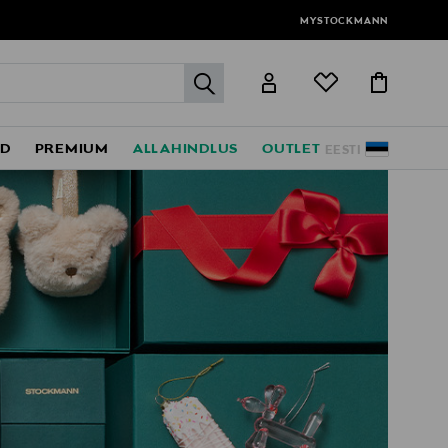
MYSTOCKMANN
label.header.go
ED
PREMIUM
ALLAHINDLUS
OUTLET
EESTI