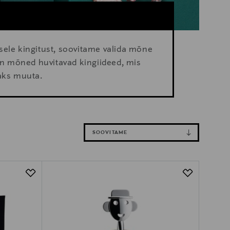
sele kingitust, soovitame valida mõne
 on mõned huvitavad kingiideed, mis
maks muuta.
SOOVITAME