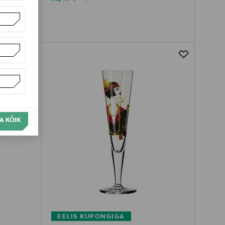
A KÕIK
EELIS KUPONGIGA