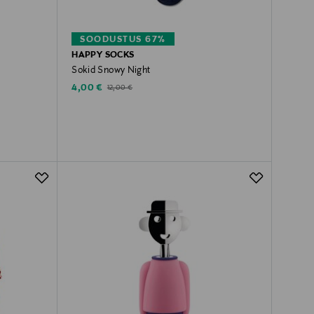
SOODUSTUS 67%
HAPPY SOCKS
Sokid Snowy Night
Discounted Price
Original Price
4,00 €
12,00 €