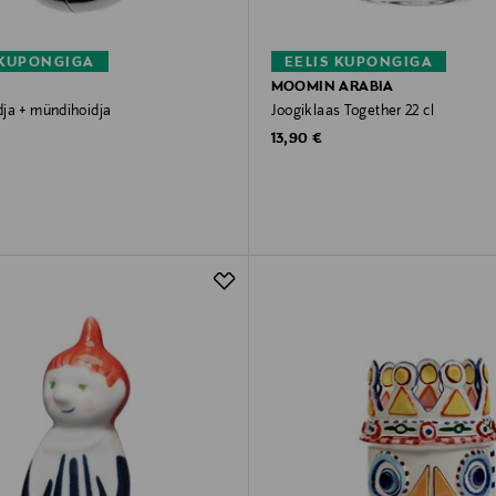
 KUPONGIGA
EELIS KUPONGIGA
MOOMIN ARABIA
ja + mündihoidja
Joogiklaas Together 22 cl
rice
Original Price
13,90 €