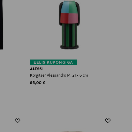
EELIS KUPONGIGA
ALESSI
Korgitser Alessandro M. 21 x 6 cm
Original Price
95,00 €