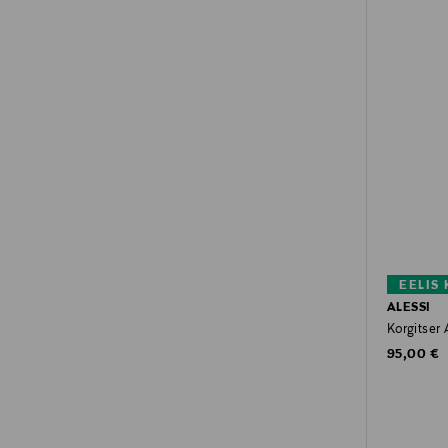
EELIS
ALESSI
Korgitser 
Original P
95,00 €