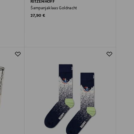
RITZENHOFF
Šampanjaklaas Goldnacht
Original Price
27,90 €