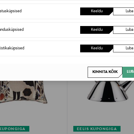
istusküpsised
Keeldu
Luba
undusküpsised
Keeldu
Luba
tistikaküpsised
Keeldu
Luba
LUB
KINNITA KÕIK
 KUPONGIGA
EELIS KUPONGIGA