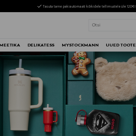
Tasuta tarne pakiautomaati kõikidele tellimustele üle 120€!
MEETIKA
DELIKATESS
MYSTOCKMANN
UUED TOOT