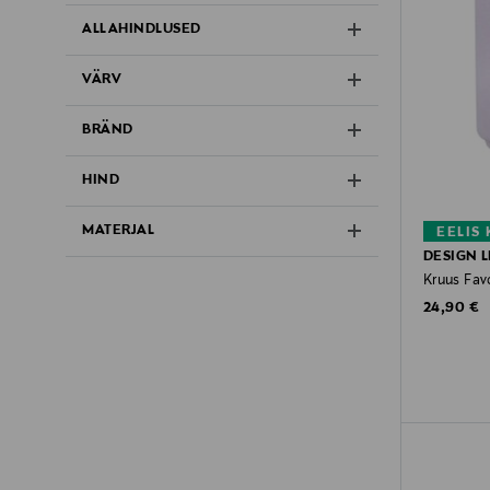
ALLAHINDLUSED
VÄRV
BRÄND
HIND
MATERJAL
EELIS
DESIGN L
Kruus Fav
Original P
24,90 €