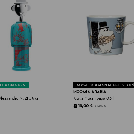
 KUPONGIGA
MYSTOCKMANN EELIS 24
MOOMIN ARABIA
Alessandro M. 21 x 6 cm
Kruus Muumipapa 0,3 l
rice
Discounted Price
Original Price
19,00 €
24,90 €