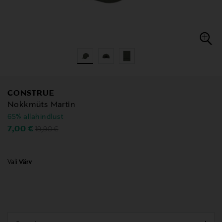
CONSTRUE
Nokkmüts Martin
65% allahindlust
Original Price
Discounted Price
7,00 €
19,90 €
Vali
Värv
null