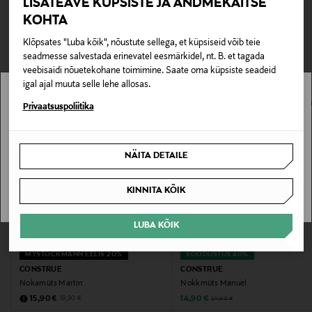
LISATEAVE KÜPSISTE JA ANDMEKAITSE
0,00 €
Tootenumber
KOHTA
TEISED KLIENDID
Tarnimine pakiautomaati või postkontorisse
169658463
Klõpsates "Luba kõik", nõustute sellega, et küpsiseid võib teie
0,00 € – 4,90 €
VAATASID KA
seadmesse salvestada erinevatel eesmärkidel, nt. B. et tagada
veebisaidi nõuetekohane toimimine. Saate oma küpsiste seadeid
Materjal
igal ajal muuta selle lehe allosas.
100 % polüester
Stockmann pole Sinu riigis saadaval.
Privaatsuspoliitika
Värv
Sinu riiki ei ole kohaletoimetamine saadaval.
57 COLD KHAKI # 17
NÄITA DETAILE
SAAN ARU
Suurus
KINNITA KÕIK
One size
LUBA KÕIK
Tootjamaa
MYSTOCKMANN EELIS 20%
SOODUSTUS 40%
HIINA
CONSTRUE
CONSTRUE
Nokamüts Martin
Nokkmüts Manuel
Discounted Price
Discounted Price
Original Price
Original Price
15,90 €
14,90 €
19,90 €
24,90 €
Valmistaja tootenumber