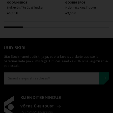
GOORIN BROS
GOORIN BROS
Nokkmüts The Goat Trucker
Nokkmüts King Trucker
Original Price
Original Price
49,95 €
49,95 €
UUDISKIRI
Liitu Stockmanni uudiskirjaga, et olla kursis värskete uudiste ja
personaalsete pakkumistega. Liitudes saad ka -10% oma järgmiselt e-
poe ostult.
KLIENDITEENINDUS
VÕTKE ÜHENDUST
+372 6339539(pvm/mpm)