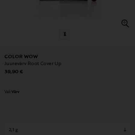
COLOR WOW
Juurevärv Root Cover Up
Original Price
39,90 €
Vali
Värv
null
null