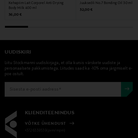
Kehapiim Lait Corporel Anti Drying
Juukseõli No.7 Bonding Oil 30 ml
Body Milk 400 ml
Original Price
32,00 €
Original Price
36,00 €
UUDISKIRI
Liitu Stockmanni uudiskirjaga, et olla kursis värskete uudiste ja
personaalsete pakkumistega. Liitudes saad ka -10% oma järgmiselt e-
poe ostult.
KLIENDITEENINDUS
VÕTKE ÜHENDUST
+372 6339539(pvm/mpm)