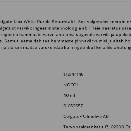
lgate Max White Purple Serumi abil. See valgendav seerum o
getust värvikorrigeerimistehnoloogia abil. Teie naeratus sär
korrigeerib hammaste värvi tänu oma sügavale värvile ja optili
. Samuti eemaldab see hammaste pinnavärvumisi ja aitab ho
i ja sidruni maitse värskendab ka hingeõhku! Emailile ohutu
172744146
NOCOL
40 ml
61052657
Colgate‑Palmolive AB
Tarvonsalmenkatu 17, 02600 Es