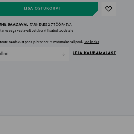
LISA OSTUKORVI
OHE SAADAVAL
TARNEAEG 2-7 TÖÖPÄEVA
 tarneaega vastavalt ostukorvi lisatud toodetele
i toote saadavust poes ja broneerimisvõimalust allpool.
Loe lisaks
LEIA KAUBAMAJAST
allinn