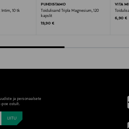
PUHDISTAMO
VITA M
 Intim, 10 tk
Toidulisand Tripla Magnesium, 120
Toiduli
kapslit
Original
6,90 €
Original Price
19,90 €
 uudiste ja personaalsete
-poe ostult.