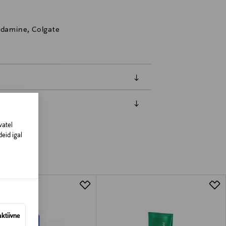
damine, Colgate
amisest. Suletud pakendis toodete puhul
vatel
vad olema avamata originaalpakendis.
eid igal
aktiivne