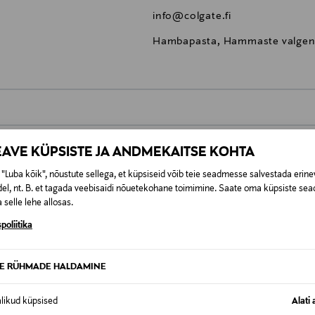
info@colgate.fi
Hambapasta, Hammaste valgen
0,00 €
EAVE KÜPSISTE JA ANDMEKAITSE KOHTA
t esitamata lepingust taganeda 30 päeva jooksul alates kauba kättesa
0,00 € – 4,90 €
se
"Luba kõik", nõustute sellega, et küpsiseid võib teie seadmesse salvestada erine
is. Tagastatavad suletud pakendis kosmeetika- ja loodustooted pea
el, nt. B. et tagada veebisaidi nõuetekohane toimimine. Saate oma küpsiste sead
SID KA
 selle lehe allosas.
poliitika
TE RÜHMADE HALDAMINE
alikud küpsised
Alati 