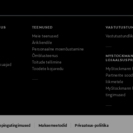
DUS
TEENUSED
VASTUTUSTU
Meie teenused
Vastutustundli
Ärikliendile
Personaalne moenõustamine
Õmblusteenus
MYSTOCKMA
LOJAALSUSP
Toitude tellimine
kuajad
Toodete kojuvedu
MyStockmann l
Partnerite so
liikmetele
MyStockmann l
tingimused
epingutingimused
Maksemeetodid
Privaatsus-poliitika