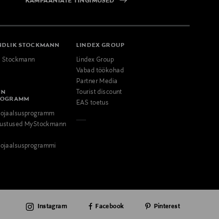
KAMPAANIATE TINGIMUSED
NDLIK STOCKMANN
LINDEX GROUP
k Stockmann
Lindex Group
Vabad töökohad
Partner Media
NN
Tourist discount
ROGRAMM
EAS toetus
ojaalsusprogramm
odustused MyStockmann
ojaalsusprogrammi
Instagram
Facebook
Pinterest