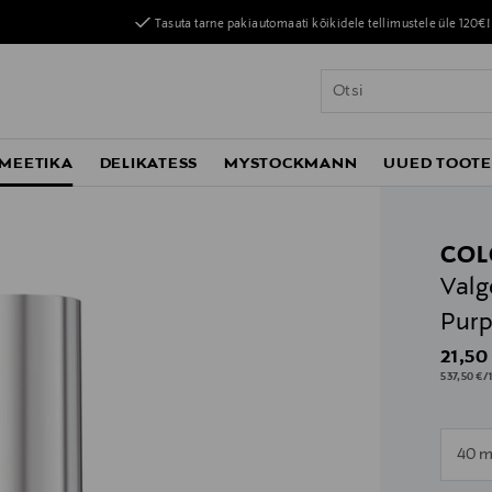
Tasuta tarne pakiautomaati kõikidele tellimustele üle 120€!
MEETIKA
DELIKATESS
MYSTOCKMANN
UUED TOOT
COL
Valg
Purp
Origin
21,50
537,50 €/1
n
40 m
n