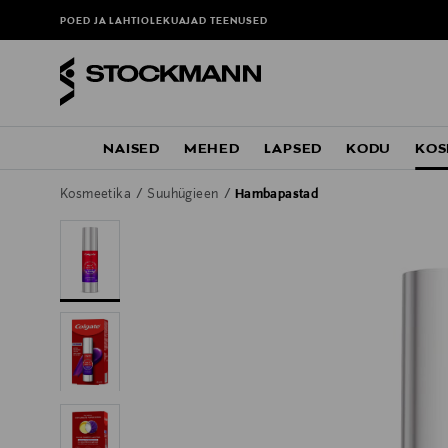
POED JA LAHTIOLEKUAJAD
TEENUSED
NAISED
MEHED
LAPSED
KODU
KOS
Kosmeetika
Suuhügieen
Hambapastad