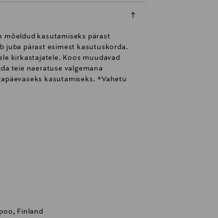
n mõeldud kasutamiseks pärast
ab juba pärast esimest kasutuskorda.
stele kirkastajatele. Koos muudavad
ida teie naeratuse valgemana
 igapäevaseks kasutamiseks. *Vahetu
poo, Finland