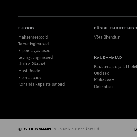
E-POOD
PÜSIKLIENDITEENIN
Maksemeetodid
Võta ühendust
Tarnetingimused
E-poe tagastused
Lepingutingimused
KAUBAMAJAD
Hullud Päevad
Kaubamajad ja lahtiole
Must Reede
Uudised
E-Smaspäev
Kinkekaart
Kohanda küpsiste sätteid
Delikatess
©
2026 Kõik õigused kaitstud
L