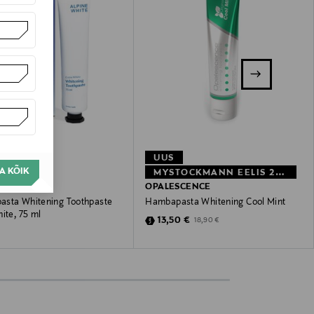
UUS
A KÕIK
MYSTOCKMANN EELIS 29%
 WHITE
OPALESCENCE
sta Whitening Toothpaste
Hambapasta Whitening Cool Mint
ite, 75 ml
Discounted Price
Original Price
13,50 €
18,90 €
 Price