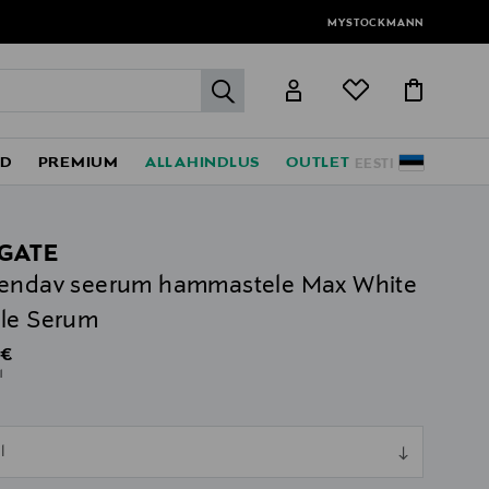
MYSTOCKMANN
label.header.go
ED
PREMIUM
ALLAHINDLUS
OUTLET
EESTI
GATE
endav seerum hammastele Max White
le Serum
al Price
 €
l
ull
l
ull