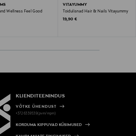
IMS
VITAYUMMY
sand Wellness Feel Good
Toidulisnad Hair & Nails Vitayummy
 Price
Original Price
19,90 €
KLIENDITEENINDUS
VÕTKE ÜHENDUST
+372 6339539(pvm/mpm)
KORDUMA KIPPUVAD KÜSIMUSED