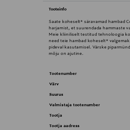
Tooteinfo
Saate koheselt* säravamad hambad Co
harjamist, et suurendada hammaste val
Meie kliiniliselt testitud tehnoloogia 
need teie hambad koheselt* valgemaks
pideval kasutamisel. Värske piparmünd
mõju on ajutine.
Tootenumber
Värv
Suurus
Valmistaja tootenumber
Tootja
Tootja aadress