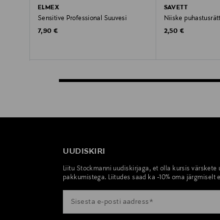
ELMEX
SAVETT
Sensitive Professional Suuvesi
Niiske puhastusrätt
Original Price
Original Price
7,90 €
2,50 €
UUDISKIRI
Liitu Stockmanni uudiskirjaga, et olla kursis värskete
pakkumistega. Liitudes saad ka -10% oma järgmiselt e