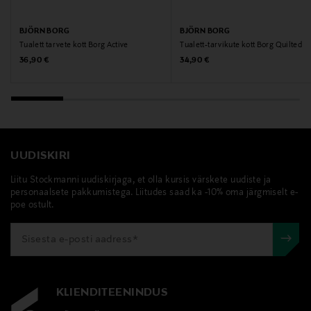
BJÖRN BORG
BJÖRN BORG
Tualett tarvete kott Borg Active
Tualett-tarvikute kott Borg Quilted
Original Price
Original Price
36,90 €
34,90 €
UUDISKIRI
Liitu Stockmanni uudiskirjaga, et olla kursis värskete uudiste ja
personaalsete pakkumistega. Liitudes saad ka -10% oma järgmiselt e-
poe ostult.
KLIENDITEENINDUS