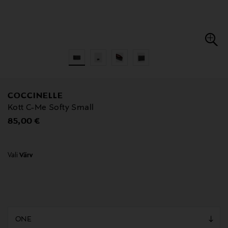
COCCINELLE
Kott C-Me Softy Small
Original Price
85,00 €
Vali
Värv
null
null