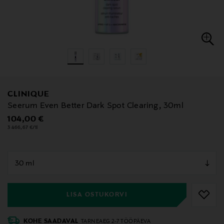
CLINIQUE
Seerum Even Better Dark Spot Clearing, 30ml
Original Price
104,00 €
3 466,67 €/1l
null
null
LISA OSTUKORVI
KOHE SAADAVAL
TARNEAEG 2-7 TÖÖPÄEVA