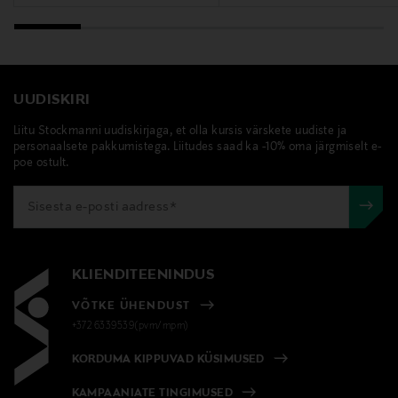
Leaf Extract, Caffeine, Salicylic Acid, Isohexadecane,
Propylene Glycol Dicaprate, Glycyrrhetinic Acid,
Dimethoxytolyl Propylresorcinol, Caprylyl Glycol,
Stearamidopropyl Dimethylamine,
Phosphatidylcholine, Sorbitan Oleate, Polysorbate 20,
UUDISKIRI
Polysorbate 80, Stearic Acid, Hexylene Glycol,
Liitu Stockmanni uudiskirjaga, et olla kursis värskete uudiste ja
Tromethamine, Citric Acid, Acrylamide/sodium
personaalsete pakkumistega. Liitudes saad ka -10% oma järgmiselt e-
Acryloyldimethyltaurate Copolymer, Ammonium
poe ostult.
Acryloyldimethyltaurate/vp Copolymer, Tocopheryl
Acetate, Magnesium Ascorbyl Phosphate, Bht, Sodium
Citrate, Disodium Edta, Nylon-12, Phenoxyethanol,
ILN52877
KLIENDITEENINDUS
Tootjamaa
VÕTKE ÜHENDUST
AMEERIKA ÜHENDRIIGID
+372 6339539(pvm/mpm)
Valmistaja tootenumber
KORDUMA KIPPUVAD KÜSIMUSED
V8C5010000
KAMPAANIATE TINGIMUSED