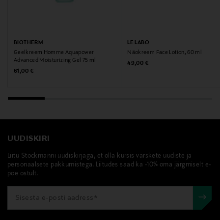
Tootja aadress
Hämeentie 15, 00500, Helsinki, Finland
BIOTHERM
LE LABO
Geelkreem Homme Aquapower
Näokreem Face Lotion, 60 ml
Digitaalne aadress
Advanced Moisturizing Gel 75 ml
Original Price
49,00 €
Original Price
61,00 €
csfinland@fi.estee.com
Märksõnad
clinique, kosteusemulsio, kosteusvoide, voide miehille
UUDISKIRI
Liitu Stockmanni uudiskirjaga, et olla kursis värskete uudiste ja
personaalsete pakkumistega. Liitudes saad ka -10% oma järgmiselt e-
poe ostult.