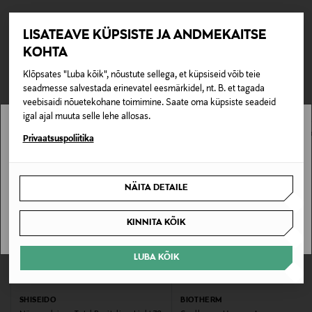
Teil on õigus toodetega tutvuda ja põhjust esitamata
Tarnimine pakiautomaati või postkontorisse
Tootenumber
lepingust taganeda 30 päeva jooksul alates kauba
LISATEAVE KÜPSISTE JA ANDMEKAITSE
0,00 € – 4,90 €
kättesaamisest. Suletud pakendis toodete puhul saab neid
110851400
KOHTA
TEISED KLIENDID
tagastada ainult avamata pakendis. Tagastatavad suletud
Klõpsates "Luba kõik", nõustute sellega, et küpsiseid võib teie
pakendis kosmeetika- ja loodustooted peavad olema
Pakendi suurus
VAATASID KA
seadmesse salvestada erinevatel eesmärkidel, nt. B. et tagada
avamata originaalpakendis.
veebisaidi nõuetekohane toimimine. Saate oma küpsiste seadeid
100 ml
igal ajal muuta selle lehe allosas.
E-POE TAGASTUSED
Stockmann pole Sinu riigis saadaval.
Privaatsuspoliitika
Nahatüüp
Normaalne ja kombineeritud nahk, Kuiv nahk
Sinu riiki ei ole kohaletoimetamine saadaval.
NÄITA DETAILE
Kategooria
SAAN ARU
Kosteusemulsio miehille
KINNITA KÕIK
Värv
LUBA KÕIK
GREY
SHISEIDO
BIOTHERM
Suurus