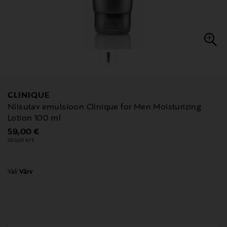
CLINIQUE
Niisutav emulsioon Clinique for Men Moisturizing
Lotion 100 ml
Original Price
59,00 €
590,00 €/1l
Vali
Värv