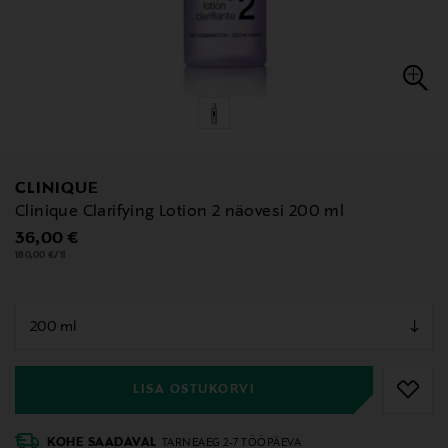
CLINIQUE
Clinique Clarifying Lotion 2 näovesi 200 ml
Original Price
36,00 €
180,00 €/1l
null
null
LISA OSTUKORVI
KOHE SAADAVAL
TARNEAEG 2-7 TÖÖPÄEVA