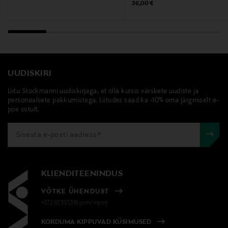
Märksõnad
Original Price
36,00 €
Clinique, näovesi kombineeritud nahale, näovesi
kuivale nahale
UUDISKIRI
Liitu Stockmanni uudiskirjaga, et olla kursis värskete uudiste ja
personaalsete pakkumistega. Liitudes saad ka -10% oma järgmiselt e-
poe ostult.
KLIENDITEENINDUS
VÕTKE ÜHENDUST
+372 6339539(pvm/mpm)
KORDUMA KIPPUVAD KÜSIMUSED