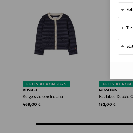
+
Eel
+
Tur
+
Sta
EELIS KUPONGIGA
EELIS KUPON
BUSNEL
MISSOMA
Kerge sulejope Indiana
Kaelakee Double C
Original Price
Original Price
469,00 €
182,00 €