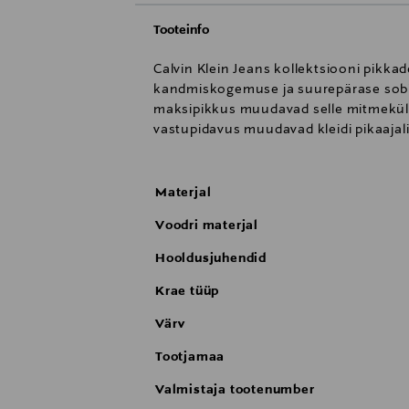
Tooteinfo
Calvin Klein Jeans kollektsiooni pikka
kandmiskogemuse ja suurepärase sobivu
maksipikkus muudavad selle mitmekülgs
vastupidavus muudavad kleidi pikaajal
Materjal
Voodri materjal
Hooldusjuhendid
Krae tüüp
Värv
Tootjamaa
Valmistaja tootenumber