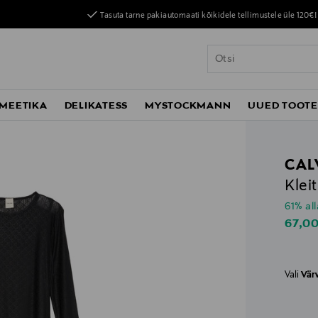
Tasuta tarne pakiautomaati kõikidele tellimustele üle 120€!
MEETIKA
DELIKATESS
MYSTOCKMANN
UUED TOOT
CAL
Klei
61% al
Disco
67,0
Vali
Vär