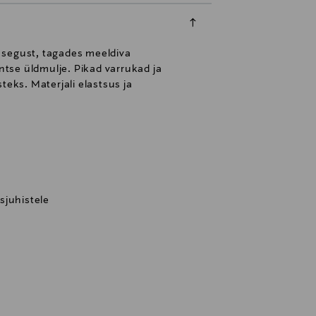
t segust, tagades meeldiva
tse üldmulje. Pikad varrukad ja
ks. Materjali elastsus ja
sjuhistele