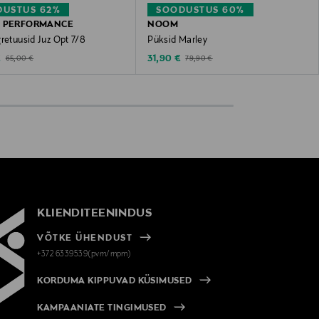
DUSTUS 62%
SOODUSTUS 60%
S PERFORMANCE
NOOM
retuusid Juz Opt 7/8
Püksid Marley
ted Price
Discounted Price
Original Price
Original Price
€
31,90 €
65,00 €
79,90 €
KLIENDITEENINDUS
VÕTKE ÜHENDUST
+372 6339539(pvm/mpm)
KORDUMA KIPPUVAD KÜSIMUSED
KAMPAANIATE TINGIMUSED