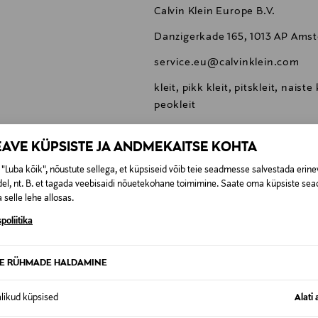
Calvin Klein Europe B.V.
Danzigerkade 165, 1013 AP Ams
service.eu@calvinklein.com
kleit, pikk kleit, pitskleit, naiste
peokleit
EAVE KÜPSISTE JA ANDMEKAITSE KOHTA
"Luba kõik", nõustute sellega, et küpsiseid võib teie seadmesse salvestada erine
el, nt. B. et tagada veebisaidi nõuetekohane toimimine. Saate oma küpsiste sead
0,00 €
 selle lehe allosas.
poliitika
SID KA
0,00 € – 4,90 €
se
TE RÜHMADE HALDAMINE
alikud küpsised
Alati 