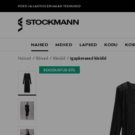
POED JA LAHTIOLEKUAJAD
TEENUSED
NAISED
MEHED
LAPSED
KODU
KOS
Naised
Rõivad
Kleidid
Igapäevased kleidid
SOODUSTUS 61%