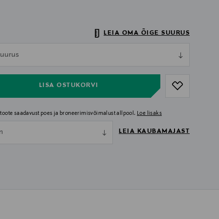
LEIA OMA ÕIGE SUURUS
ull
 suurus
ull
LISA OSTUKORVI
i toote saadavust poes ja broneerimisvõimalust allpool.
Loe lisaks
LEIA KAUBAMAJAST
nn