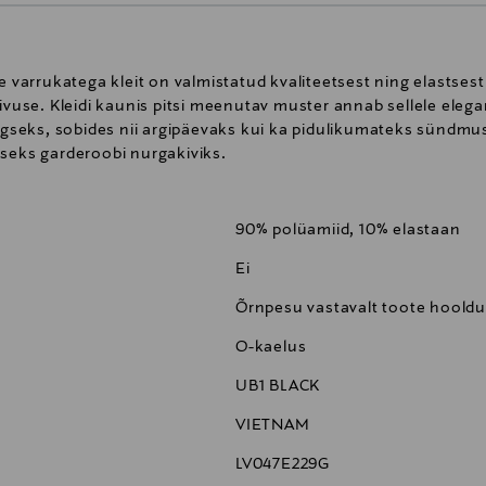
de varrukatega kleit on valmistatud kvaliteetsest ning elastses
se. Kleidi kaunis pitsi meenutav muster annab sellele elegan
eks, sobides nii argipäevaks kui ka pidulikumateks sündmuste
iseks garderoobi nurgakiviks.
90% polüamiid, 10% elastaan
Ei
Õrnpesu vastavalt toote hooldu
O-kaelus
UB1 BLACK
VIETNAM
LV047E229G