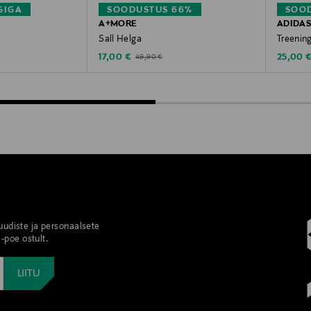
GIGA
SOODUSTUS 66%
SOO
A+MORE
ADIDA
Sall Helga
Treening
Discounted Price
Discoun
Original Price
17,00 €
25,00 
49,90 €
 uudiste ja personaalsete
-poe ostult.