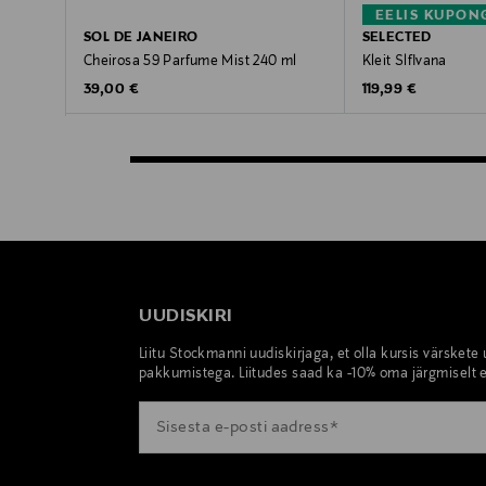
EELIS KUPON
SOL DE JANEIRO
SELECTED
Cheirosa 59 Parfume Mist 240 ml
Kleit SlfIvana
Original Price
Original Price
39,00 €
119,99 €
UUDISKIRI
Liitu Stockmanni uudiskirjaga, et olla kursis värskete
pakkumistega. Liitudes saad ka -10% oma järgmiselt e