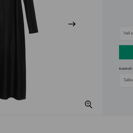
n
Vali
n
Kontroll
Talli