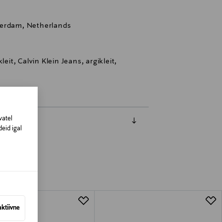
terdam, Netherlands
 kleit, Calvin Klein Jeans, argikleit,
vatel
eid igal
aktiivne