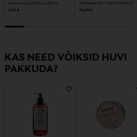
Kehakoorija Body Scrub 200 ml
Vedelseep No 71 Wild Rose 450 ml
Jah
Original Price
Original Price
9,50 €
34,00 €
Suurus
200 ml
Koostisosad
KAS NEED VÕIKSID HUVI
Ajan tasalla oleva ainesosalista löytyy pakkauksesta!
INCI: Aqua, Sodium Polyitaconate, Glycerin, Sodium
PAKKUDA?
Levulinate, Glyceryl Caprylate, Sodium Anisate
Tootjamaa
ROOTSI
Valmistaja tootenumber
H13080
Tootja