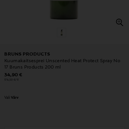
BRUNS PRODUCTS
Kuumakaitsesprei Unscented Heat Protect Spray No
17 Bruns Products 200 ml
Original Price
34,90 €
174,50 €/1l
Vali
Värv