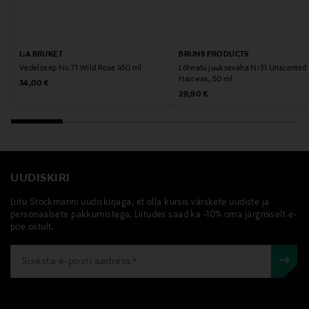
Miraz Trading Oy
Tootja aadress
L:A BRUKET
BRUNS PRODUCTS
Vedelseep No 71 Wild Rose 450 ml
Lõhnatu juuksevaha Nr31 Unscented
Miraz, Ahertajankatu 19, 33720 Tampere, Finland
Hairwax, 50 ml
Original Price
34,00 €
Original Price
29,90 €
Digitaalne aadress
info@miraz.fi
Märksõnad
UUDISKIRI
Brunsi tooted, kuumakaitse, Brunsi kuumakaitse,
Liitu Stockmanni uudiskirjaga, et olla kursis värskete uudiste ja
vegan kuumakaitse, juukselakk,Kuumakaitsesprei
personaalsete pakkumistega. Liitudes saad ka -10% oma järgmiselt e-
poe ostult.